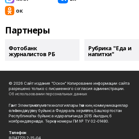
Партнеры
Фотобанк
Рубрика "Еда и
журналистов РБ
напитки"
© 2026 Сайт издания "Оскон" Копирование информации сайта
разрешено только с письменного согласия администрации.
Об использовании персональных данных
Гәзит Элемтә, мәғлүмәт технологиялары һәм киң коммуникациялар
өлкәһендә күҙәтеү буйынса Федераль хеҙмәттең Башҡортостан
Республикаһы буйынса идаралығында 2015 йылдың 6
ноябрендә теркәлде. Теркәү номеры ПИ № ТУ 02-01480.
Телефон
8(34772) 2-15-04