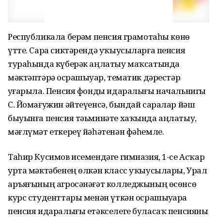
Республикала берҙәм пенсия грамотаһы көнө
үтте. Сара сиктәрендә уҡыусыларға пенсия
тураһында күберәк аңлатыу маҡсатында
мәктәптәрҙә осрашыуҙар, тематик дәрестәр
уҙғарыла. Пенсия фонды идаралығы начальнигы
С. Йомағужин әйтеүенсә, бындай саралар йәш
быуынға пенсия тәьминәте хаҡында аңлатыу,
мәғлүмәт еткереү йәһәтенән фәһемле.
Таһир Кусимов исемендәге гимназия, 1-се Асҡар
урта мәктәбенең өлкән класс уҡыусылары, Урал
аръяғының агросәнәғәт колледжының өсөнсө
курс студенттары менән үткән осрашыуҙарҙа
пенсия идаралығы етәкселеге буласаҡ пенсияны