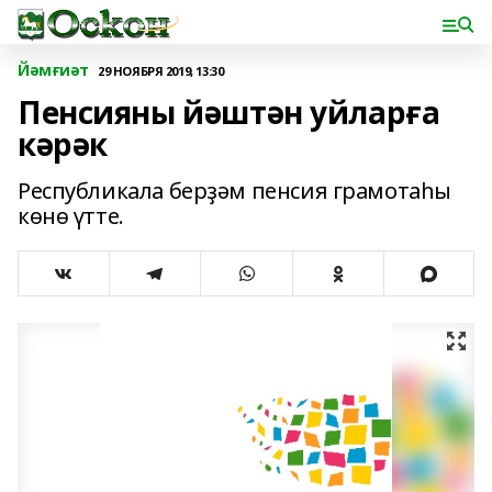
Йәмғиәт
29 НОЯБРЯ 2019, 13:30
Пенсияны йәштән уйларға
кәрәк
Республикала берҙәм пенсия грамотаһы
көнө үтте.