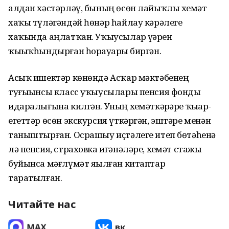
алдан хәстәрләү, бының өсөн лайыҡлы хеҙмәт
хаҡы түләгәндәй һөнәр һайлау кәрәлеге
хаҡында аңлатҡан. Уҡыусылар үҙҙәрен
ҡыҙыҡһындырған һорауҙарҙы биргән.
Асыҡ ишектәр көнөндә Асҡар мәктәбенең
туғыҙынсы класс уҡыусылары пенсия фонды
идаралығына килгән. Уның хеҙмәткәрҙәре ҡыҙҙар-
егеттәр өсөн экскурсия үткәргән, эштәре менән
таныштырған. Осрашыу иҫтәлеге итеп бөтәһенә
лә пенсия, страховка иғәнәләре, хеҙмәт стажы
буйынса мәғлүмәт яҙылған китаптар
таратылған.
Читайте нас