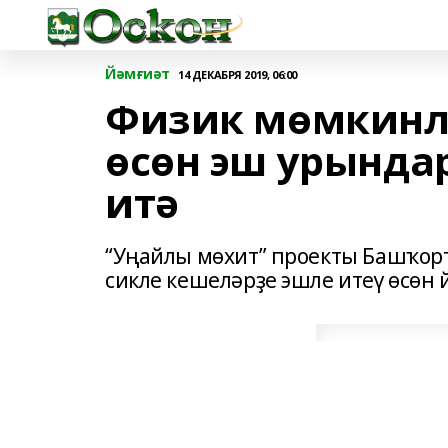
Йәмғиәт
14 ДЕКАБРЯ 2019, 06:00
Физик мөмкинл
өсөн эш урында
итә
“Уңайлы мөхит” проекты Башҡор
сикле кешеләрҙе эшле итеү өсөн