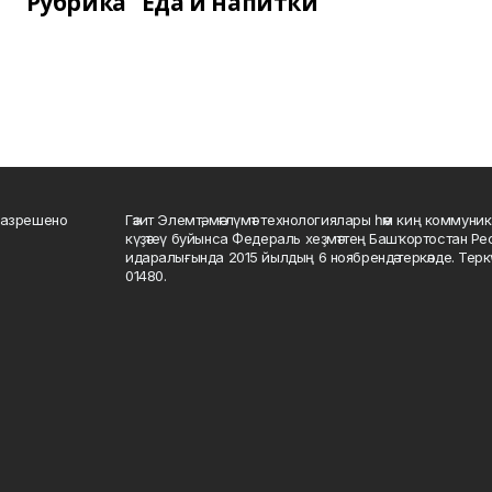
Рубрика "Еда и напитки"
разрешено
Гәзит Элемтә, мәғлүмәт технологиялары һәм киң коммуник
күҙәтеү буйынса Федераль хеҙмәттең Башҡортостан Р
идаралығында 2015 йылдың 6 ноябрендә теркәлде. Тер
01480.