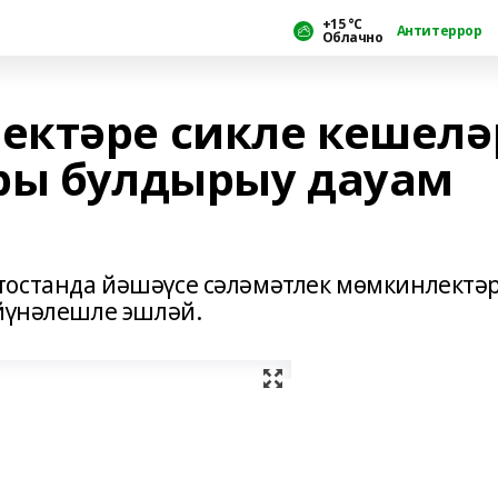
+15 °С
Антитеррор
Облачно
ектәре сикле кешелә
ры булдырыу дауам
тостанда йәшәүсе сәләмәтлек мөмкинлектә
 йүнәлешле эшләй.