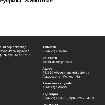
Рубрика "Животные"
ациялар өлкәһендә
Телефон
еспубликаһы буйынса
8(34772) 2-15-04
кәү номеры ПИ № ТУ 02-
Эл. почта
oskon_askar@mail.ru
Адрес
453620 Абзелиловский район, с.
Аскарово, ул. Ленина, 14а
Рекламная служба
8(34772) 2-15-55
Редакция
8(34772) 2-04-80, 8(34772) 2-04-83
Приемная