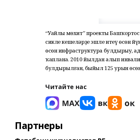
“Уңайлы мөхит” проекты Башҡорто
сикле кешеләрҙе эшле итеү өсөн йү
өсөн инфраструктура булдырыу, а
ҡаплана. 2010 йылдан алып инвали
булдырылған, быйыл 125 урын өсөн
Читайте нас
Партнеры