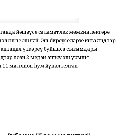
станда йәшәүсе сәләмәтлек мөмкинлектәре
нәлешле эшләй. Эш биреүселәрҙең инвалидтар
даптация үткәреү буйынса сығымдары
дтар өсөн 2 меңдән ашыу эш урыны
 11 миллион һум йүнәлтелгән.