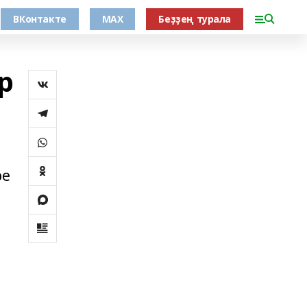
ВКонтакте
MAX
Беҙҙең турала
р
ре