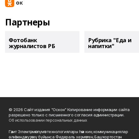
Партнеры
Фотобанк
Рубрика "Еда и
журналистов РБ
напитки"
© 2026 Сайт издания "Оскон" Копирование информации сайта
разрешено только с письменного согласия администрации.
Об использовании персональных данных
Гәзит Элемтә, мәғлүмәт технологиялары һәм киң коммуникациялар
өлкәһендә күҙәтеү буйынса Федераль хеҙмәттең Башҡортостан