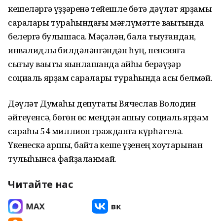
кешеләргә үҙҙәренә тейешле бөтә дәүләт ярҙамы
саралары тураһындағы мәғлүмәтте ваҡытында
белергә булышасаҡ. Мәҫәлән, бала тыуғандан,
инвалидлыҡ билдәләнгәндән һуң, пенсияға
сығыу ваҡыты яҡынлашҡанда ҡайһы берәүҙәр
социаль ярҙам саралары тураһында асыҡ белмәй.
Дәүләт Думаһы депутаты Вячеслав Володин
әйтеүенсә, бөгөн өс меңдән ашыу социаль ярҙам
сараһы 54 миллион гражданға күрһәтелә.
Үкенескә ҡаршы, байтаҡ кеше үҙенең хоҡуҡтарынан
тулыһынса файҙаланмай.
Читайте нас