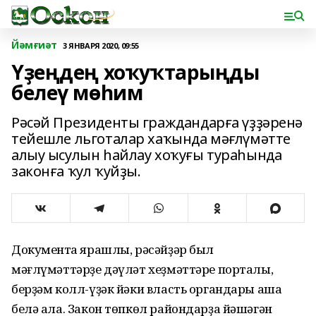
Йәмғиәт
3 ЯНВАРЯ 2020, 09:55
Үҙеңдең хоҡуҡтарыңды
белеү мөһим
Рәсәй Президенты граждандарға үҙҙәренә
тейешле льготалар хаҡында мәғлүмәтте
алыу ысулын һайлау хоҡуғы тураһында
законға ҡул ҡуйҙы.
Документҡа ярашлы, рәсәйҙәр был
мәғлүмәттәрҙе дәүләт хеҙмәттәре порталы,
берҙәм колл-үҙәк йәки власть органдары аша
белә ала. Закон төпкөл райондарҙа йәшәгән