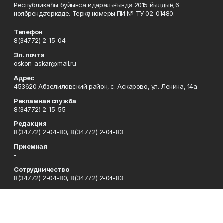
Республикаһы буйынса идаралығында 2015 йылдың 6
ноябрендә теркәлде. Теркәү номеры ПИ № ТУ 02-01480.
Телефон
8(34772) 2-15-04
Эл. почта
oskon_askar@mail.ru
Адрес
453620 Абзелиловский район, с. Аскарово, ул. Ленина, 14а
Рекламная служба
8(34772) 2-15-55
Редакция
8(34772) 2-04-80, 8(34772) 2-04-83
Приемная
-
Сотрудничество
8(34772) 2-04-80, 8(34772) 2-04-83
Отдел кадров
8(34772) 2-11-85