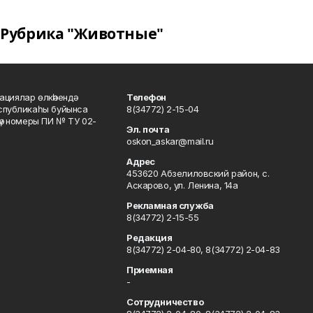
Рубрика "Животные"
ациялар өлкәһендә
Телефон
еспубликаһы буйынса
8(34772) 2-15-04
кәү номеры ПИ № ТУ 02-
Эл. почта
oskon_askar@mail.ru
Адрес
453620 Абзелиловский район, с.
Аскарово, ул. Ленина, 14а
Рекламная служба
8(34772) 2-15-55
Редакция
8(34772) 2-04-80, 8(34772) 2-04-83
Приемная
-
Сотрудничество