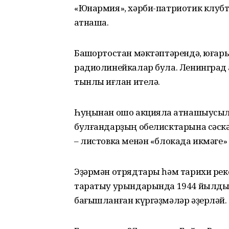
«Юнармия», хәрби-патриотик клуб
ҡатнаша.
Башҡортостан мәктәптәрендә, юғары
радиолинейкалар була. Ленинград ҡ
тынлыҡ иғлан ителә.
Һуңынан ошо акцияла ҡатнашыусы
булғандарҙың обелисктарына сәскә
– листовка менән «блокада икмәге»
Эҙәрмән отрядтары һәм тарихи рек
таратыу урындарында 1944 йылдың
бағышланған күргәҙмәләр әҙерләй.