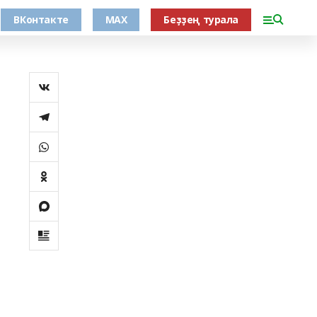
ВКонтакте
MAX
Беҙҙең турала
а