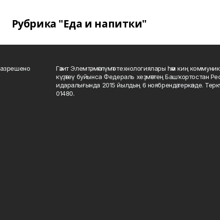
Рубрика "Еда и напитки"
разрешено
Гәзит Элемтә, мәғлүмәт технологиялары һәм киң коммуник
күҙәтеү буйынса Федераль хеҙмәттең Башҡортостан Р
идаралығында 2015 йылдың 6 ноябрендә теркәлде. Тер
01480.