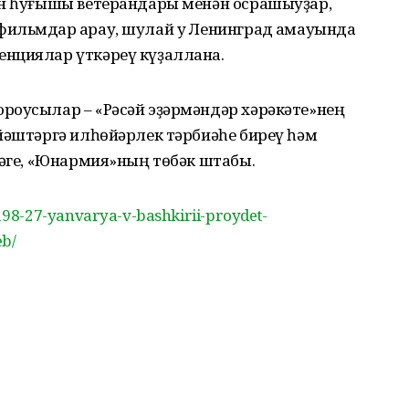
ан һуғышы ветерандары менән осрашыуҙар,
ильмдар ҡарау, шулай уҡ Ленинград ҡамауында
нциялар үткәреү күҙаллана.
роусылар – «Рәсәй эҙәрмәндәр хәрәкәте»нең
йәштәргә илһөйәрлек тәрбиәһе биреү һәм
ҙәге, «Юнармия»ның төбәк штабы.
98-27-yanvarya-v-bashkirii-proydet-
eb/