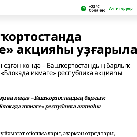
+23 °С
Антитеррор
Облачно
шҡортостанда
е» акцияһы уҙғарыл
н өҙгән көндә – Башҡортостандың барлыҡ
«Блокада икмәге» республика акцияһы
 өҙгән көндә – Башҡортостандың барлыҡ
Блокада икмәге» республика акцияһы
 уҡ йәмәғәт ойошмалары, эҙәрмән отрядтары,