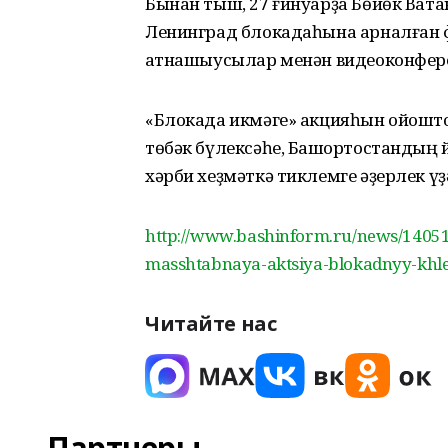
Бынан тыш, 27 ғинуарҙа Бөйөк Ват
Ленинград блокадаһына арналған ф
ҡатнашыусылар менән видеоконфере
«Блокада икмәге» акцияһын ойошто
төбәк бүлексәһе, Башҡортостандың 
хәрби хеҙмәткә тиклемге әҙерлек ү
http://www.bashinform.ru/news/14051
masshtabnaya-aktsiya-blokadnyy-khl
Читайте нас
Партнеры