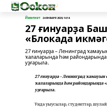
Йәмғиәт
24 ЯНВАРЯ 2020, 14:14
27 ғинуарҙа Ба
«Блокада икмәг
27 ғинуарҙа – Ленинград ҡамауы
ҡалаларында һәм райондарында 
уҙғарыла.
27 ғинуарҙа – Ленинград ҡамауын
ҡалаларында һәм райондарында «
уҙғарыла.
Унда уҡыусылар, студенттар, шулай