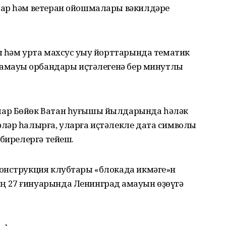
тар һәм ветеран ойошмалары вәкилдәре
 һәм урта махсус уҡыу йорттарында тематик
амауы ҡорбандары иҫтәлегенә бер минутлыҡ
лар Бөйөк Ватан һуғышы йылдарында һәләк
ләр һалырға, уларға иҫтәлекле дата символы
 бирелергә тейеш.
онструкция клубтары «блокада икмәге»н
 27 ғинуарында Ленинград ҡамауын өҙөүгә