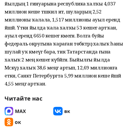
йылдың 1 ғинуарына республика халҡы 4,037
миллион кеше тәшкил итә, шуларҙың 2,52
миллионы ҡалала, 1,517 миллионы ауыл ерендә
йәшәй. Үткән йылда ҡала халҡы 53 кешегә артҡан,
ауыл ерендә 6650 кешегә кәмегән. Волга буйы
федераль округына ҡараған төбәктәрҙә халыҡ һаны
шулай уҡ кәмеүгә бара, тик Татарстанда ғына
халыҡ 2 мең кешегә күбәйгән. Быйылғы йылда
Мәскәүҙә халыҡ 38,6 меңгә артып, 12,69 миллионға
еткән, Санкт Петербургта 5,99 миллион кеше йәшәй
4,55 меңгә артҡан.
Читайте нас