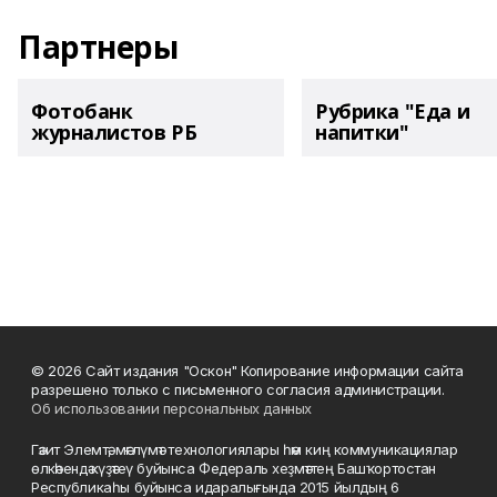
Партнеры
Фотобанк
Рубрика "Еда и
журналистов РБ
напитки"
© 2026 Сайт издания "Оскон" Копирование информации сайта
разрешено только с письменного согласия администрации.
Об использовании персональных данных
Гәзит Элемтә, мәғлүмәт технологиялары һәм киң коммуникациялар
өлкәһендә күҙәтеү буйынса Федераль хеҙмәттең Башҡортостан
Республикаһы буйынса идаралығында 2015 йылдың 6