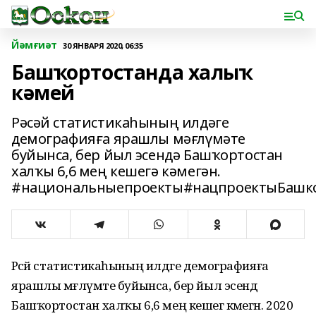
Йәмғиәт
30 ЯНВАРЯ 2020, 06:35
Башҡортостанда халыҡ
кәмей
Рәсәй статистикаһының илдәге
демографияға ярашлы мәғлүмәте
буйынса, бер йыл эсендә Башҡортостан
халҡы 6,6 мең кешегә кәмегән.
#национальныепроекты#нацпроектыБашко
Рәсәй статистикаһының илдәге демографияға
ярашлы мәғлүмәте буйынса, бер йыл эсендә
Башҡортостан халҡы 6,6 мең кешегә кәмегән. 2020