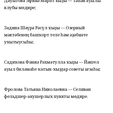
Дауытова Әлфинә Марат ҡыҙы — Тәпән ауылы
клубы мөдире;
Задина Шәүрә Рәсүл ҡыҙы — Озерный
мәктәбенең башҡорт теле һәм әҙәбиәте
уҡытыусыһы;
Садиҡова Фәниә Рәхмәтулла ҡыҙы — Йәнгел
ауыл биләмәһе ҡатын-ҡыҙҙар советы ағзаһы;
Фролова Татьяна Николаевна — Селиван
фельдшер-акушерлыҡ пункты мөдире.