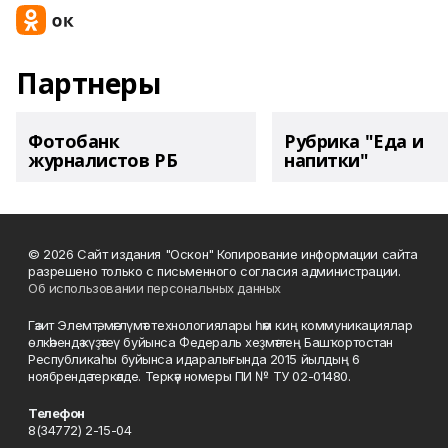
Партнеры
Фотобанк
Рубрика "Еда и
журналистов РБ
напитки"
© 2026 Сайт издания "Оскон" Копирование информации сайта
разрешено только с письменного согласия администрации.
Об использовании персональных данных
Гәзит Элемтә, мәғлүмәт технологиялары һәм киң коммуникациялар
өлкәһендә күҙәтеү буйынса Федераль хеҙмәттең Башҡортостан
Республикаһы буйынса идаралығында 2015 йылдың 6
ноябрендә теркәлде. Теркәү номеры ПИ № ТУ 02-01480.
Телефон
8(34772) 2-15-04