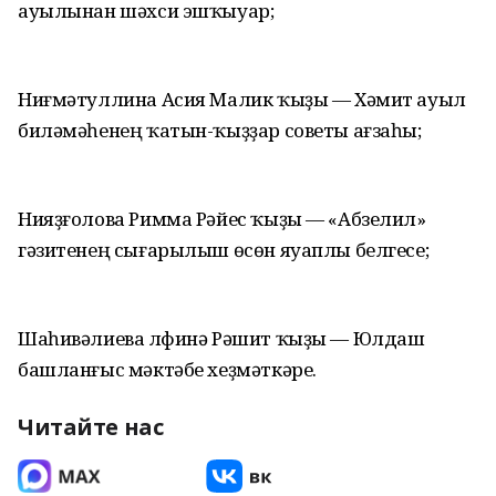
ауылынан шәхси эшҡыуар;
Ниғмәтуллина Асия Малик ҡыҙы — Хәмит ауыл
биләмәһенең ҡатын-ҡыҙҙар советы ағзаһы;
Нияҙғолова Римма Рәйес ҡыҙы — «Абзелил»
гәзитенең сығарылыш өсөн яуаплы белгесе;
Шаһивәлиева Әлфинә Рәшит ҡыҙы — Юлдаш
башланғыс мәктәбе хеҙмәткәре.
Читайте нас