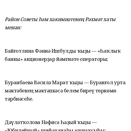
Район Советы һәм хакимиәтенең Рәхмәт хаты
менән:
Байғотлина Фәниә Ишбулды ҡыҙы — «Һаҡлыҡ
банкы» акционерҙар йәмғиәте операторы;
Буранбаева Вәсилә Марат ҡыҙы — Буранғол урта
мәктәбенең мәктәпкәсә белем биреү төркөмө
тәрбиәсеһе.
Дәүләтҡолова Нәфисә Һаҙый ҡыҙы —
«Юбилейный» шифаханаһы ашнаҡсыһы;