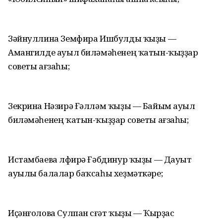
Зәйнуллина Земфира Ишбулды ҡыҙы —
Амангилде ауыл биләмәһенең ҡатын-ҡыҙҙар
советы ағзаһы;
Зекрина Нәзирә Ғәлләм ҡыҙы — Байым ауыл
биләмәһенең ҡатын-ҡыҙҙар советы ағзаһы;
Истамбаева Әлфирә Ғәбдинур ҡыҙы — Дауыт
ауылы балалар баҡсаһы хеҙмәткәре;
Иҫәнғолова Сулпан Әсғәт ҡыҙы — Ҡырҙас