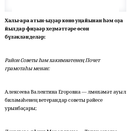
Халыҡ-ара ҡатын-ҡыҙҙар көнө уңайынан һәм оҙаҡ
йылдар фиҙаҡәр хеҙмәттәре өсөн
бүләкләнделәр:
Район Советы һәм хакимиәтенең Почет
грамотаһы менән:
Алексеева Валентина Егоровна — Әлмөхәмәт ауыл
биләмәһенең ветерандар советы рәйесе
урынбаҫары;