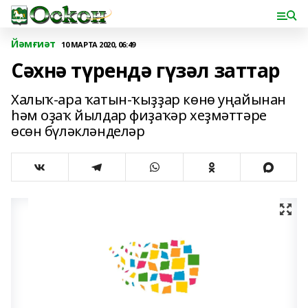
Йәмғиәт
10 МАРТА 2020, 06:49
Сәхнә түрендә гүзәл заттар
Халыҡ-ара ҡатын-ҡыҙҙар көнө уңайынан
һәм оҙаҡ йылдар фиҙаҡәр хеҙмәттәре
өсөн бүләкләнделәр