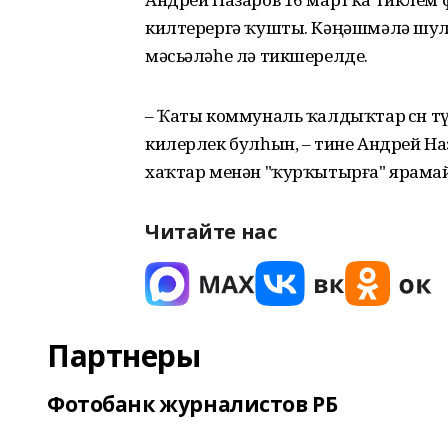
килтерергә ҡушты. Кәңәшмәлә шула
мәсьәләһе лә тикшерелде.
– Ҡаты коммуналь ҡалдыҡтар өсөн 
килерлек булһын, – тине Андрей На
хаҡтар менән "ҡурҡытырға" ярама
Читайте нас
Партнеры
Фотобанк журналистов РБ