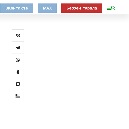
ВКонтакте
MAX
Беҙҙең турала
с