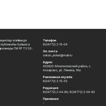
ациялар өлкәһендә
Телефон
еспубликаһы буйынса
8(34772) 2-15-04
кәү номеры ПИ № ТУ 02-
Эл. почта
oskon_askar@mail.ru
Адрес
453620 Абзелиловский район, с.
Аскарово, ул. Ленина, 14а
Рекламная служба
8(34772) 2-15-55
Редакция
8(34772) 2-04-80, 8(34772) 2-04-83
Приемная
-