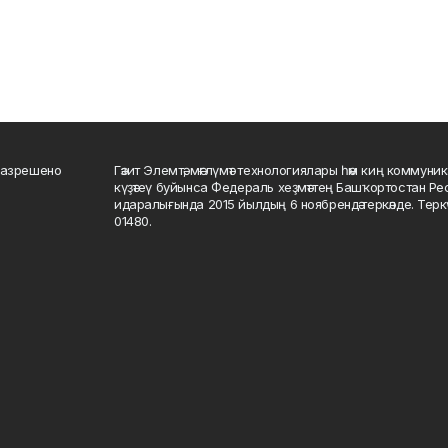
разрешено
Гәзит Элемтә, мәғлүмәт технологиялары һәм киң коммуник
күҙәтеү буйынса Федераль хеҙмәттең Башҡортостан Р
идаралығында 2015 йылдың 6 ноябрендә теркәлде. Тер
01480.