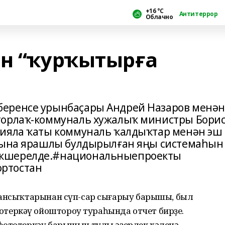
+16 °С
Антитеррор
Облачно
ән “ҡурҡытырға
еренсе урынбаҫары Андрей Назаров менән
торлаҡ-коммуналь хужалыҡ министры Бори
цияла ҡаты коммуналь ҡалдыҡтар менән эш
ктына ярашлы булдырылған яңы системаһын
икшерелде.#национальныепроекты
ртостан
ҙансыҡтарынан сүп-сар сығарыу барышы, был
еркәү ойоштороу тураһында отчет бирҙе.
фототеркәү барышын тулы әҙерлек хәленә