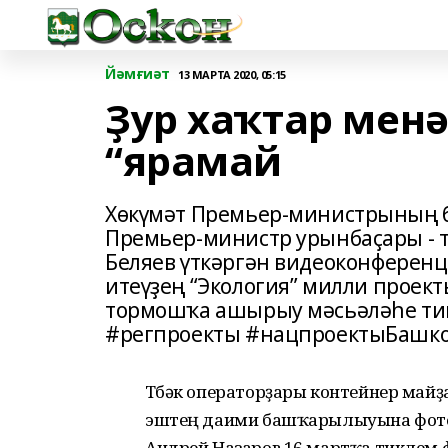
Йәмғиәт
13 МАРТА 2020, 05:15
Ҙур хаҡтар мен
“ярамай
Хөкүмәт Премьер-министрының б
Премьер-министр урынбаҫары - 
Беляев үткәргән видеоконферен
итеүҙең “Экология” милли прое
тормошҡа ашырыу мәсьәләһе т
#регпроекты #нацпроектыБашко
Төбәк операторҙары контейнер май
эштең даими башҡарылыуына фотот
Андрей Назаров 16 мартҡа тиклем 