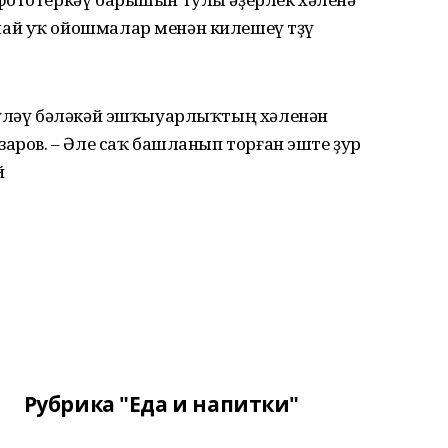
й уҡ ойошмалар менән килешеү төҙөү
түләү бәләкәй эшҡыуарлыҡтың хәленән
заров. – Әле саҡ башланып торған эште ҙур
й
Рубрика "Еда и напитки"