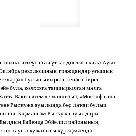
уғышына китеүенә ай үткәс донъяға килә. Ауыл
 Октябрь революцияһын, граждандар һуғышын
үгеләрҙән булып һыйырын, бейәһен биреп
бейә була, колхозға тапшырылған малға
. Хатта Вәкил исемле малайҙың: «Мостафа апа,
тигәне Рысҡужа ауылында бер лаҡап булып
башлай, Ҡаҙмаш һәм Рысҡужа ауылдары
40 йылдың йәйендә Әбйәлил районының
ә Союз ауыл хужалығы күргәҙмәһендә