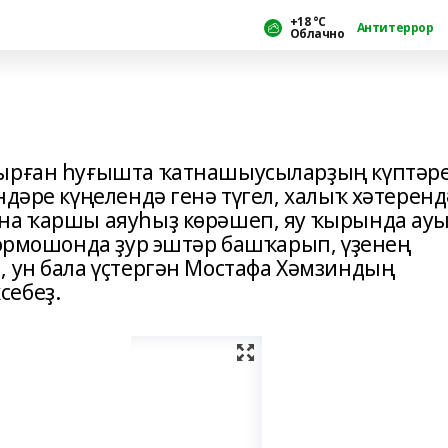
+18 °С
Антитеррор
Облачно
дырған һуғышта ҡатнашыусыларҙың күптәр
ндәре күңелендә генә түгел, халыҡ хәтеренд
ына ҡаршы аяуһыҙ көрәшеп, яу ҡырында ау
 тормошонда ҙур эштәр башҡарып, үҙенең
, ун бала үҫтергән Мостафа Хәмзиндың
себеҙ.