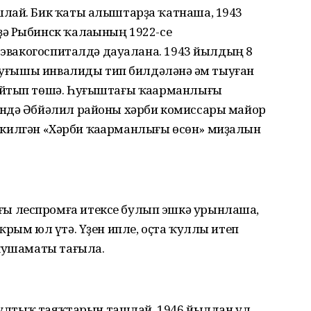
лай. Бик ҡаты алыштарҙа ҡатнаша, 1943
ә Рыбинск ҡалаһының 1922-се
е эвакогоспиталдә дауалана. 1943 йылдың 8
 һуғышы инвалиды тип билдәләнә һәм тыуған
айтып төшә. Һуғыштағы ҡаһарманлығы
ендә Әбйәлил районы хәрби комиссары майор
әп килгән «Хәрби ҡаһарманлығы өсөн» миҙалын
ы леспромға итексе булып эшкә урынлаша,
ҡрым юл үтә. Үҙен ипле, оҫта ҡуллы итеп
 ҡушаматы тағыла.
 ҡултыҡ таяҡтарын ташлай. 1946 йылдан ул