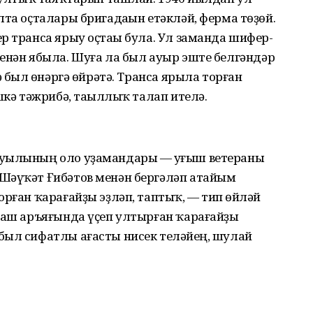
лта оҫталары бригадаһын етәкләй, ферма төҙөй.
р транса ярыу оҫтаһы була. Ул заманда шифер-
енән ябыла. Шуға ла был ауыр эште белгәндәр
ә был һөнәргә өйрәтә. Транса ярыла торған
шкә тәжрибә, таһыллыҡ талап ителә.
ауылының оло уҙамандары — һуғыш ветераны
Шәүҡәт Ғибәтов менән бергәләп атайым
рған ҡарағайҙы эҙләп, таптыҡ, — тип һөйләй
ҙмаш аръяғында үҫеп ултырған ҡарағайҙы
был сифатлы ағасты нисек теләйһең, шулай