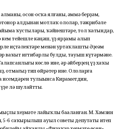
 алманы, осон-осҡа ялғаны, әммә берҙәм,
 тотонор алдынан мотлаҡ ололар, тәжрибәле
айыма ҡустылары, ҡәйнештәре, тол ҡатындар,
 кем тейешле кәңәш, һүҙ ярҙамы алып
ерле иҫтәлектәре менән уртаҡлашты Әҙеһәм
һәр ваҡыт иғтибарлы булды, тауыш күтәрмәне.
алапсанлығы көслө ине, һәр әйберҙең үҙ хаҡы
ҙ, отмағыҙ тип өйрәтер ине. Ололарға
а исемдәрен тулыһынса Кираметдин,
 үҙе лә шулайтты.
мыҫлы хеҙмәте лайыҡлы баһаланған. М. Хәмзин
н, 5-6 саҡырылыш ауыл советы депутаты итеп
ң юбилейы айҡанлы «Фиҙаҡәр хеҙмәте өсөн»