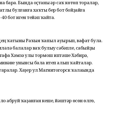
 бара. Бында оҫтаны һәр саҡ көтөп торалар,
атлы булғанға хаҡты бер бот бойҙайға
-40 бот иген тейәп ҡайта.
дең ҡатыны Раҡыя ҡапыл ауырып, вафат була.
иләлә балалар ваҡ булыу сәбәпле, сабыйҙы
тафа Хәмзә улы тормош иптәше Хәбирә,
минәне унынсы бала итеп алып ҡайталар.
аралар. Хәҙер ул Магнитогорск ҡалаһында
о абруй ҡаҙанған кеше, йәштәр өсөн өлгө,