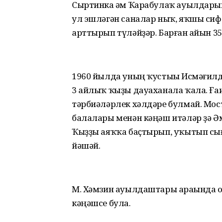
Сыртинка һәм Ҡарабулаҡ ауылдарына
ул эшләгән саналар ныҡ, яҡшы сиф
арттырып түләйҙәр. Барған һайын 35
1960 йылда уның ҡустыһы Исмәғил
3 айлыҡ ҡыҙы дауаханала ҡала. Ға
тәрбиәләрлек хәлдәре булмай. Мос
балалары менән кәңәш итәләр ҙә Ә
Ҡыҙҙы аяҡҡа баҫтырып, уҡытып сығ
йәшәй.
М. Хәмзин ауылдаштары араһында ол
кәңәшсе була.