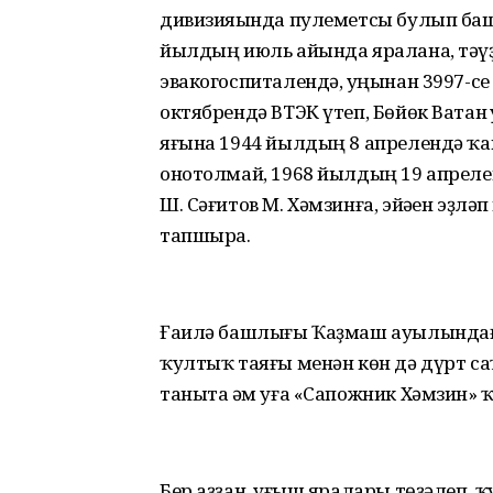
дивизияһында пулеметсы булып баш
йылдың июль айында яралана, тәүҙ
эвакогоспиталендә, һуңынан 3997-с
октябрендә ВТЭК үтеп, Бөйөк Ватан
яғына 1944 йылдың 8 апрелендә ҡ
онотолмай, 1968 йылдың 19 апрел
Ш. Сәғитов М. Хәмзинға, эйәһен эҙл
тапшыра.
Ғаилә башлығы Ҡаҙмаш ауылындағ
ҡултыҡ таяғы менән көн дә дүрт са
таныта һәм уға «Сапожник Хәмзин»
Бер аҙҙан, һуғыш яралары төҙәлеп,