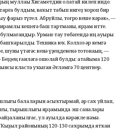
ҙҙың муллаһы Хисаметдин олатай килеп инде.
тарға булдым, ваҡыт табып нигеҙ ҡороп бир
шыу фарыз түгел. Абруйлы, тоғро кеше кәрәк», —
тирамлы кешегә баш тартманы, ярҙам итте.
 булмағандыр. Урман-тау төбәгендә иң ауыры
 башҡарылды. Техника юҡ. Колхоз һәр кемгә
е, шуны үтәгәс кенә үҙеңдекенә тотонаһың, —
— Беҙҙең ғаиләгә ошолай булды: атайыма 120
ҙынсы класта уҡыған Әғләмгә 70 центнер.
ашлығы балаларын асыҡтырмай, һәр саҡ уйлап,
алығы, тырышлығы ярҙамында эш саналары
 файҙаланылғас, ул ауылда кәрәкле нәмә.
 Ҡыҙыл районының 120-130 саҡрымда ятҡан