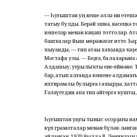
— Һуғыштан һуң кеше әллә ни етешә
татыу булды. Берәй эшкә, кәсепкә
кешеләр менән кәңәш тоттолар. Ат
башҡалар йыш мөрәжәғәт итте. Һәр
ҡыуанды, — тип атаһы хаҡында ҡәҙ
Мостафа улы. — Беҙгә, балаларына 
Алдашыу, уғрылыҡты ене һөймәне. Т
бар, һатып алғанда кешене алдамағы
ихтирамлы булырға саҡырҙы, хатт
Ғәләүетдин апа тип әйтергә ҡушты,
Һуғыштан һуңғы тыныс осорҙағы на
күп грамоталар менән бүләк-ләнгә
һайланған. 1970 йылда В. Ленинды