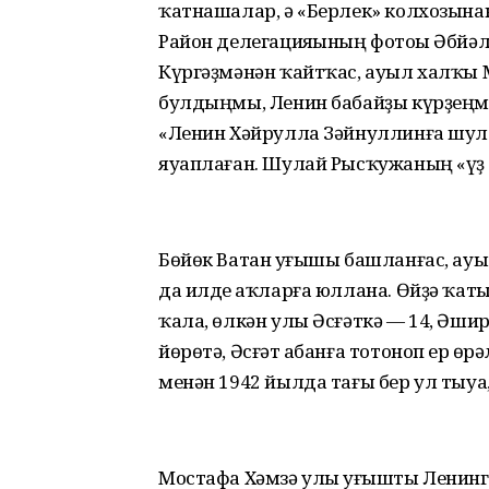
ҡатнашалар, ә «Берлек» колхозынан
Район делегацияһының фотоһы Әбйәл
Күргәҙмәнән ҡайтҡас, ауыл халҡы М
булдыңмы, Ленин бабайҙы күрҙеңме
«Ленин Хәйрулла Зәйнуллинға шул 
яуаплаған. Шулай Рысҡужаның «үҙ 
Бөйөк Ватан һуғышы башланғас, ауы
да илде һаҡларға юллана. Өйҙә ҡат
ҡала, өлкән улы Әсғәткә — 14, Әши
йөрөтә, Әсғәт һабанға тотоноп ер һ
менән 1942 йылда тағы бер ул тыуа,
Мостафа Хәмзә улы һуғышты Ленин