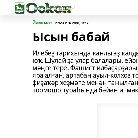
Йәмғиәт
27 МАРТА 2020, 07:17
Ысын бабай
Илебеҙ тарихында ҡанлы эҙ ҡал
юҡ. Шулай ҙа улар балалары, ейә
мәңге тере. Фашист илбаҫарҙар
яра алған, артабан ауыл-колхоз
фиҙаҡәр хеҙмәте менән танылған
тормошо тураһында бәйән итмәк