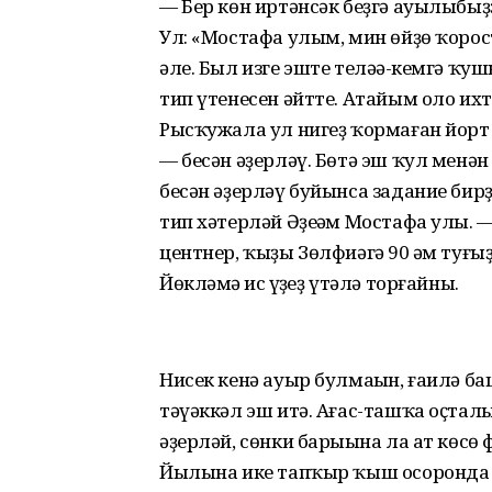
— Бер көн иртәнсәк беҙгә ауылыбы
Ул: «Мостафа улым, мин өйҙө ҡорос
әле. Был изге эште теләһә-кемгә ҡу
тип үтенесен әйтте. Атайым оло их
Рысҡужала ул нигеҙ ҡормаған йорт
— бесән әҙерләү. Бөтә эш ҡул менән
бесән әҙерләү буйынса задание бирҙ
тип хәтерләй Әҙеһәм Мостафа улы. 
центнер, ҡыҙы Зөлфиәгә 90 һәм туғы
Йөкләмә һис һүҙһеҙ үтәлә торғайны.
Нисек кенә ауыр булмаһын, ғаилә б
тәүәккәл эш итә. Ағас-ташҡа оҫт
әҙерләй, сөнки барыһына ла ат көсө
Йылына ике тапҡыр ҡыш осоронда