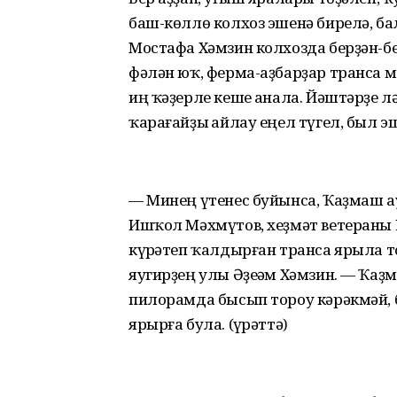
баш-көллө колхоз эшенә бирелә, ба
Мостафа Хәмзин колхозда берҙән-бе
фәлән юҡ, ферма-аҙбарҙар транса м
иң ҡәҙерле кеше һанала. Йәштәрҙе л
ҡарағайҙы һайлау еңел түгел, был э
— Минең үтенес буйынса, Ҡаҙмаш 
Ишҡол Мәхмүтов, хеҙмәт ветераны 
күрһәтеп ҡалдырған транса ярыла то
яугирҙең улы Әҙеһәм Хәмзин. — Ҡа
пилорамда бысып тороу кәрәкмәй, 
ярырға була. (һүрәттә)