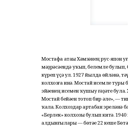
Мостафа атаһы Хәмзәнең рус-япон һ
мәҙрәсәһендә уҡып, белемле булып,
күреп үҫә ул. 1927 йылда өйләнә, тә
колхозға инә. Мостай исемле туры 
эйәһенең исемен ҡушыу ғәҙәте була
Мостай бейәһен тотоп бир әле», — 
ҡала. Колхоздар артабан эреләнә 
«Берлек» колхозы булып китә. 19
алдынғылары — бөтәһе 22 кеше Бөт