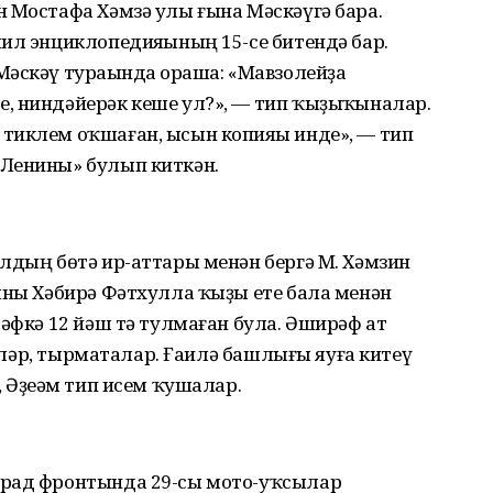
 Мостафа Хәмзә улы ғына Мәскәүгә бара.
ил энциклопедияһының 15-се битендә бар.
әскәү тураһында һораша: «Мавзолейҙа
, ниндәйерәк кеше ул?», — тип ҡыҙыҡһыналар.
тиклем оҡшаған, ысын копияһы инде», — тип
Ленины» булып киткән.
лдың бөтә ир-аттары менән бергә М. Хәмзин
ыны Хәбирә Фәтхулла ҡыҙы ете бала менән
рәфкә 12 йәш тә тулмаған була. Әширәф ат
өрәләр, тырматалар. Ғаилә башлығы яуға китеү
 Әҙеһәм тип исем ҡушалар.
град фронтында 29-сы мото-уҡсылар