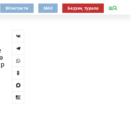
ВКонтакте
MAX
Беҙҙең турала
е
ә
ыр