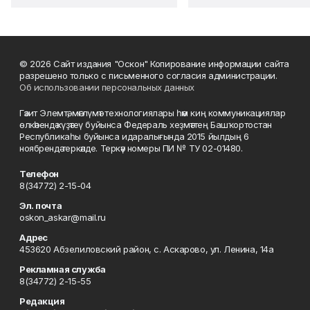
© 2026 Сайт издания "Оскон" Копирование информации сайта
разрешено только с письменного согласия администрации.
Об использовании персональных данных
Гәзит Элемтә, мәғлүмәт технологиялары һәм киң коммуникациялар
өлкәһендә күҙәтеү буйынса Федераль хеҙмәттең Башҡортостан
Республикаһы буйынса идаралығында 2015 йылдың 6
ноябрендә теркәлде. Теркәү номеры ПИ № ТУ 02-01480.
Телефон
8(34772) 2-15-04
Эл. почта
oskon_askar@mail.ru
Адрес
453620 Абзелиловский район, с. Аскарово, ул. Ленина, 14а
Рекламная служба
8(34772) 2-15-55
Редакция