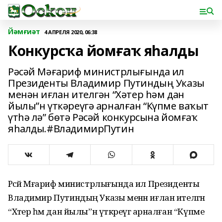
Йәмғиәт
4 АПРЕЛЯ 2020, 06:38
Конкурсҡа йомғаҡ яһалды
Рәсәй Мәғариф министрлығында ил
Президенты Владимир Путиндың Указы
менән иғлан ителгән “Хәтер һәм дан
йылы”н үткәреүгә арналған “Күпме ваҡыт
үтһә лә” бөтә Рәсәй конкурсына йомғаҡ
яһалды.#ВладимирПутин
Рәсәй Мәғариф министрлығында ил Президенты
Владимир Путиндың Указы менән иғлан ителгән
“Хәтер һәм дан йылы”н үткәреүгә арналған “Күпме