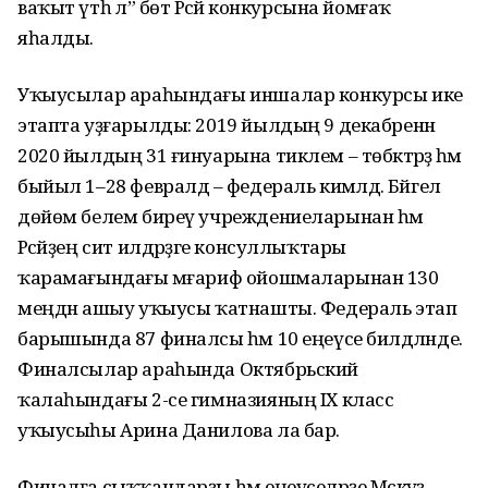
ваҡыт үтһә лә” бөтә Рәсәй конкурсына йомғаҡ
яһалды.
Уҡыусылар араһындағы иншалар конкурсы ике
этапта уҙғарылды: 2019 йылдың 9 декабренән
2020 йылдың 31 ғинуарына тиклем – төбәктәрҙә һәм
быйыл 1–28 февралдә – федераль кимәлдә. Бәйгелә
дөйөм белем биреү учреждениеларынан һәм
Рәсәйҙең сит илдәрҙәге консуллыҡтары
ҡарамағындағы мәғариф ойошмаларынан 130
меңдән ашыу уҡыусы ҡатнашты. Федераль этап
барышында 87 финалсы һәм 10 еңеүсе билдәләнде.
Финалсылар араһында Октябрьский
ҡалаһындағы 2-се гимназияның IХ класс
уҡыусыһы Арина Данилова ла бар.
Финалға сыҡҡандарҙы һәм еңеүселәрҙе Мәскәүҙә