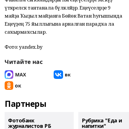
үткәреләсәк тантанала бүләкләйҙәр. Еңеүселәрҙе 9
майҙа Ҡыҙыл майҙанға Бөйөк Ватан һуғышында
Еңеүҙең 75 йыллығына арналған парадҡа ла
саҡырмаҡсылар.
Фото: yandex.by
Читайте нас
Партнеры
Фотобанк
Рубрика "Еда и
журналистов РБ
напитки"