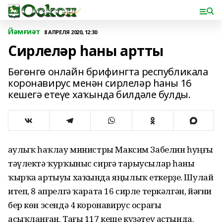
Йәмғиәт
8 АПРЕЛЯ 2020, 12:30
Сирлеләр һаны артты
Бөгөнгө онлайн брифингта республикала
коронавирус менән сирлеләр һаны 16
кешегә етеүе хаҡында билдәле булды.
Һаулыҡ һаҡлау министры Максим Забелин һуңғы
тәүлектә ҡурҡыныс сиргә тарыусылар һаны
ҡырҡа артыуы хаҡында яңылыҡ еткерҙе. Шулай
итеп, 8 апрелгә ҡарата 16 сирле теркәлгән, йәғни
бер көн эсендә 4 коронавирус осрағы
асыҡланған. Тағы 117 кеше күҙәтеү аҫтында.