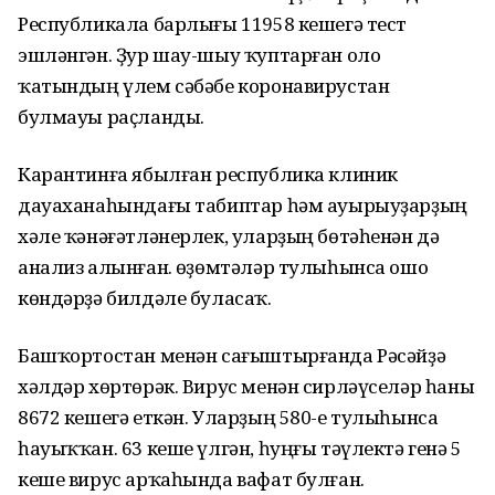
Республикала барлығы 11958 кешегә тест
эшләнгән. Ҙур шау-шыу ҡуптарған оло
ҡатындың үлем сәбәбе коронавирустан
булмауы раҫланды.
Карантинға ябылған республика клиник
дауаханаһындағы табиптар һәм ауырыуҙарҙың
хәле ҡәнәғәтләнерлек, уларҙың бөтәһенән дә
анализ алынған. Һөҙөмтәләр тулыһынса ошо
көндәрҙә билдәле буласаҡ.
Башҡортостан менән сағыштырғанда Рәсәйҙә
хәлдәр хөртөрәк. Вирус менән сирләүселәр һаны
8672 кешегә еткән. Уларҙың 580-е тулыһынса
һауыҡҡан. 63 кеше үлгән, һуңғы тәүлектә генә 5
кеше вирус арҡаһында вафат булған.