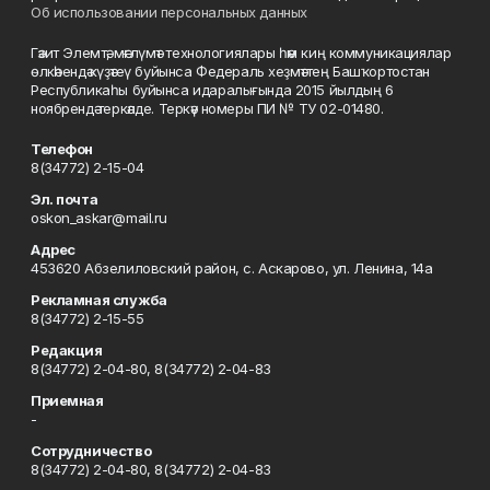
Об использовании персональных данных
Гәзит Элемтә, мәғлүмәт технологиялары һәм киң коммуникациялар
өлкәһендә күҙәтеү буйынса Федераль хеҙмәттең Башҡортостан
Республикаһы буйынса идаралығында 2015 йылдың 6
ноябрендә теркәлде. Теркәү номеры ПИ № ТУ 02-01480.
Телефон
8(34772) 2-15-04
Эл. почта
oskon_askar@mail.ru
Адрес
453620 Абзелиловский район, с. Аскарово, ул. Ленина, 14а
Рекламная служба
8(34772) 2-15-55
Редакция
8(34772) 2-04-80, 8(34772) 2-04-83
Приемная
-
Сотрудничество
8(34772) 2-04-80, 8(34772) 2-04-83