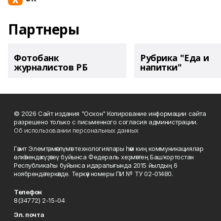
Партнеры
Фотобанк
Рубрика "Еда и
журналистов РБ
напитки"
© 2026 Сайт издания "Оскон" Копирование информации сайта
разрешено только с письменного согласия администрации.
Об использовании персональных данных
Гәзит Элемтә, мәғлүмәт технологиялары һәм киң коммуникациялар
өлкәһендә күҙәтеү буйынса Федераль хеҙмәттең Башҡортостан
Республикаһы буйынса идаралығында 2015 йылдың 6
ноябрендә теркәлде. Теркәү номеры ПИ № ТУ 02-01480.
Телефон
8(34772) 2-15-04
Эл. почта