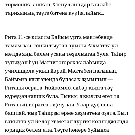
тормошҡа ашҡан. Хөснуллиндар ғаиләһе
тарихының тәүге битенә күҙ һалайыҡ...
Рита 11-се класты Байым урта мәктәбендә
тамамлай, сөнки тыуған ауылы Рәхмәттә ул
мәлдә яңы белем усағы төҙөлмәгән була. Таһир
туғыҙҙан һуң Магнитогорск ҡалаһында
училищела уҡып йөрөй. Мәктәбен һағынып,
Байымға килгәнендә буласаҡ яҙмышын —
Ританы осрата. Һөйкөмлө, сибәр ҡыҙға тәү
күреүҙән ғашиҡ була. Тыныс, аҡыллы егет тә
Ританың йөрәген тиҙ яулай. Улар дуҫлаша
башлай, ҡыҙ Таһирҙы әрме хеҙмәтенә оҙата. Был
ваҡытта ул Белорет металлургия колледжында
юридик белем ала. Тәүге һөнәре буйынса