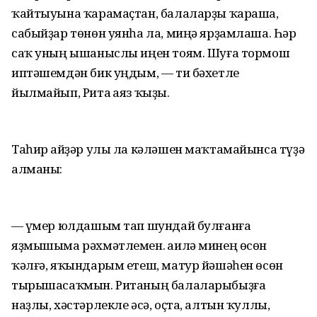
ҡайтыуына ҡарамаҫтан, балаларҙы ҡараша,
сабыйҙар төнөн уянһа ла, миңә ярҙамлаша. Һәр
саҡ уның ышаныслы иңен тоям. Шуға тормош
иптәшемдән бик уңдым, — ти бәхетле
йылмайып, Рита Ғаяз ҡыҙы.
Таһир Ғайҙәр улы ла кәләшен маҡтамайынса түҙә
алманы:
— Ғүмер юлдашым тап шундай булғанға
яҙмышыма рәхмәтлемен. Ғаилә минең өсөн
ҡәлғә, яҡындарым етеш, матур йәшәһен өсөн
тырышасаҡмын. Ританың балаларыбыҙға
наҙлы, хәстәрлекле әсә, оҫта, алтын ҡуллы,