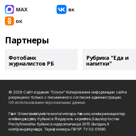
Партнеры
Фотобанк
Рубрика "Еда и
журналистов РБ
напитки"
© 2026 Сайт издания "Оскон" Копирование информации сайта
разрешено только с письменного согласия администрации.
Об использовании персональных данных
Гәзит Элемтә, мәғлүмәт технологиялары һәм киң коммуникациялар
өлкәһендә күҙәтеү буйынса Федераль хеҙмәттең Башҡортостан
Республикаһы буйынса идаралығында 2015 йылдың 6
ноябрендә теркәлде. Теркәү номеры ПИ № ТУ 02-01480.