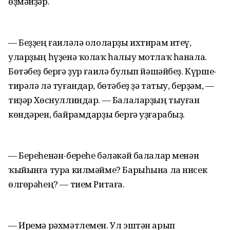
өҙмәйҙәр.
— Беҙҙең ғаиләлә ололарҙы ихтирам итеү,
уларҙың һүҙенә ҡолаҡ һалыу мотлаҡ һанала.
Бөтәбеҙ бергә ҙур ғаилә булып йәшәйбеҙ. Күрше-
тирәлә лә туғандар, бөтәбеҙ ҙә татыу, берҙәм, —
тиҙәр Хөснуллиндар. — Балаларҙың тыуған
көндәрен, байрамдарҙы бергә уҙғарабыҙ.
— Береһенән-береһе бәләкәй балалар менән
ҡыйынға тура килмәйме? Барыһына ла нисек
өлгөрәһең? — тием Ритаға.
— Иремә рәхмәтлемен. Ул эштән арып