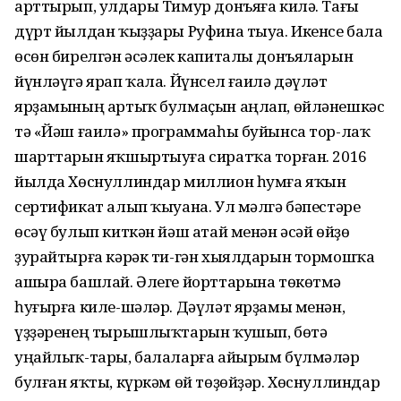
арттырып, улдары Тимур донъяға килә. Тағы
дүрт йылдан ҡыҙҙары Руфина тыуа. Икенсе бала
өсөн бирелгән әсәлек капиталы донъяларын
йүнләүгә ярап ҡала. Йүнсел ғаилә дәүләт
ярҙамының артыҡ булмаҫын аңлап, өйләнешкәс
тә «Йәш ғаилә» программаһы буйынса тор-лаҡ
шарттарын яҡшыртыуға сиратҡа торған. 2016
йылда Хөснуллиндар миллион һумға яҡын
сертификат алып ҡыуана. Ул мәлгә бәпестәре
өсәү булып киткән йәш атай менән әсәй өйҙө
ҙурайтырға кәрәк ти-гән хыялдарын тормошҡа
ашыра башлай. Әлеге йорттарына төкөтмә
һуғырға киле-шәләр. Дәүләт ярҙамы менән,
үҙҙәренең тырышлыҡтарын ҡушып, бөтә
уңайлыҡ-тары, балаларға айырым бүлмәләр
булған яҡты, күркәм өй төҙөйҙәр. Хөснуллиндар