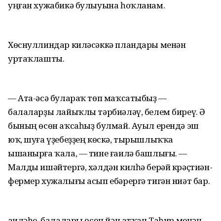
уңған хужабикә булыуына һоҡланам.
Хөснуллиндар киләсәккә пландары менән
уртаҡлашты.
— Ата-әсә булараҡ төп маҡсатыбыҙ —
балаларҙы лайыҡлы тәрбиәләү, белем биреү. Ә
бының өсөн аҡсаһыҙ булмай. Ауыл ерендә эш
юҡ, шуға үҙебеҙҙең көскә, тырышлыҡҡа
ышанырға ҡала, — тине ғаилә башлығы. —
Малды ишәйтергә, хәлдән килһә берәй крәҫтиән-
фермер хужалығы асып ебәрергә тигән ниәт бар.
Ғаиләһе, балалары өсөн йән атҡан Таһир менән