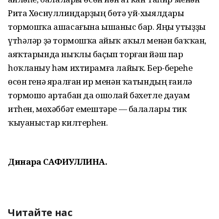
Рита Хөснуллиндарҙың бөтә уй-хыялдары
тормошҡа ашасағына ышаныс бар. Яңы утыҙҙы
үтһәләр ҙә тормошҡа айыҡ аҡыл менән баҡҡан,
аяҡтарында ныҡлы баҫып торған йәш пар
һоҡланыу һәм ихтирамға лайыҡ. Бер-береһе
өсөн генә яралған ир менән ҡатындың ғаилә
тормошо артабан да ошолай бәхетле дауам
итһен, мөхәббәт емештәре — балалары тик
ҡыуаныстар килтерһен.
Динара САФИУЛЛИНА.
Читайте нас