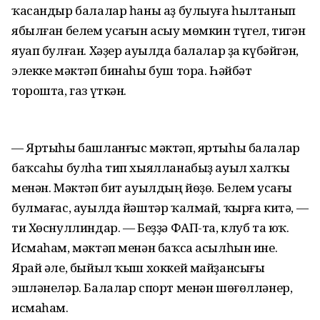
ҡасандыр балалар һаны аҙ булыуға һылтанып
ябылған белем усағын асыу мөмкин түгел, тигән
яуап булған. Хәҙер ауылда балалар ҙа күбәйгән,
элекке мәктәп бинаһы буш тора. Һәйбәт
торошта, газ үткән.
— Яртыһы башланғыс мәктәп, яртыһы балалар
баҡсаһы булһа тип хыялланабыҙ ауыл халҡы
менән. Мәктәп бит ауылдың йөҙө. Белем усағы
булмағас, ауылда йәштәр ҡалмай, ҡырға китә, —
ти Хөснуллиндар. — Беҙҙә ФАП-та, клуб та юҡ.
Исмаһам, мәктәп менән баҡса асылһын ине.
Ярай әле, быйыл ҡыш хоккей майҙансығы
эшләнеләр. Балалар спорт менән шөғөлләнер,
исмаһам.