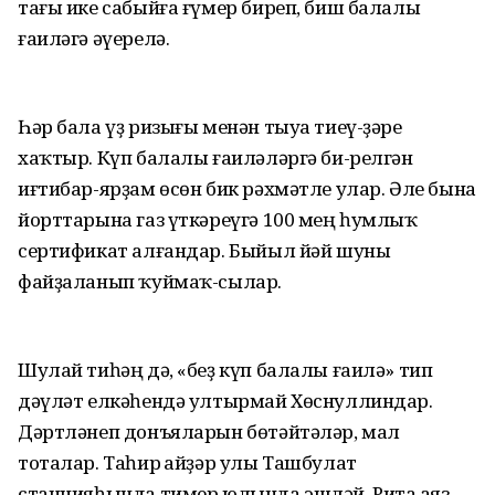
тағы ике сабыйға ғүмер биреп, биш балалы
ғаиләгә әүерелә.
Һәр бала үҙ ризығы менән тыуа тиеү-ҙәре
хаҡтыр. Күп балалы ғаиләләргә би-релгән
иғтибар-ярҙам өсөн бик рәхмәтле улар. Әле бына
йорттарына газ үткәреүгә 100 мең һумлыҡ
сертификат алғандар. Быйыл йәй шуны
файҙаланып ҡуймаҡ-сылар.
Шулай тиһәң дә, «беҙ күп балалы ғаилә» тип
дәүләт елкәһендә ултырмай Хөснуллиндар.
Дәртләнеп донъяларын бөтәйтәләр, мал
тоталар. Таһир Ғайҙәр улы Ташбулат
станцияһында тимер юлында эшләй. Рита Ғаяз