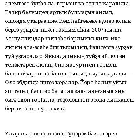
элемтәсе булһа ла, тормошҡа төплө ҡарашлы
Таһир белемдең артыҡ булмаҫын аңлап,
ошонда уҡырға инә. Һәм һөйгәненә ғүмер юлын
бергә уҙырға тигән тәҡдим яһай. 2007 йылда
Хөснуллиндар ғаиләһе барлыҡҡа килә. Ике
яҡтың ата-әсәһе бик тырышып, йәштәргә ҙурҙан
туй уҙғаралар. Яҡындарының туйҙа әйтелгән
теләктәрен аҡлап, бик матур итеп тормош
башлайҙар. Ғаилә башлығының тыуған ауылы —
Оло Ғәбдиндә нигеҙ ҡоралар. Йорт һалыу уйын
эш түгел, йәштәр бөтә тапҡан-таянғанын яңы
өйгә өйөп торһа ла, төҙөлөштөң осона сыҡҡансы
бер нисә йыл үтеп китә.
Ул арала ғаилә ишәйә. Түңәрәк бәхеттәрен