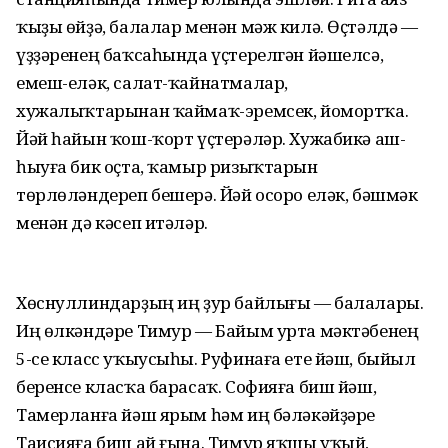
ҡыҙы өйҙә, балалар менән мәж килә. Өҫтәлдә —
үҙҙәренең баҡсаһында үҫтерелгән йәшелсә,
емеш-еләк, салат-ҡайнатмалар,
хужалыҡтарынан ҡаймаҡ-эремсек, йомортҡа.
Йәй һайын ҡош-ҡорт үҫтерәләр. Хужабикә аш-
һыуға бик оҫта, ҡамыр ризыҡтарын
төрлөләндереп бешерә. Йәй осоро еләк, бәшмәк
менән дә кәсеп итәләр.
Хөснуллиндарҙың иң ҙур байлығы — балалары.
Иң өлкәндәре Тимур — Байым урта мәктәбенең
5-се класс уҡыусыһы. Руфинаға ете йәш, быйыл
беренсе класҡа барасаҡ. Софияға биш йәш,
Тамерланға йәш ярым һәм иң бәләкәйҙәре
Таисияға биш ай ғына. Тимур яҡшы уҡый,