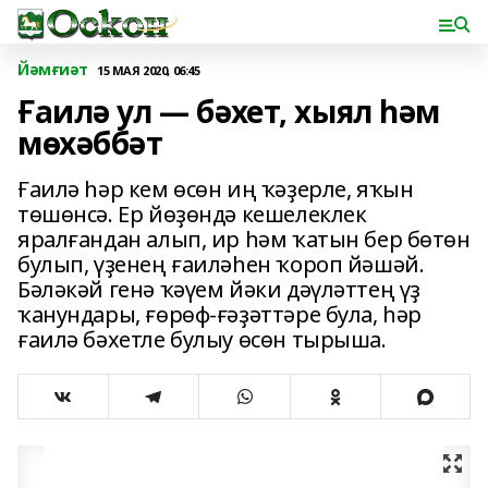
Йәмғиәт
15 МАЯ 2020, 06:45
Ғаилә ул — бәхет, хыял һәм
мөхәббәт
Ғаилә һәр кем өсөн иң ҡәҙерле, яҡын
төшөнсә. Ер йөҙөндә кешелеклек
яралғандан алып, ир һәм ҡатын бер бөтөн
булып, үҙенең ғаиләһен ҡороп йәшәй.
Бәләкәй генә ҡәүем йәки дәүләттең үҙ
ҡанундары, ғөрөф-ғәҙәттәре була, һәр
ғаилә бәхетле булыу өсөн тырыша.