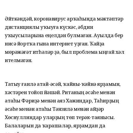
Әйткәндәй, коронавирус арҡаһында мәктәптәр
дистанциялы уҡыуға күскәс, Ғәбдин
уҡыусыларына еңелдән булмаған. Ауылда бер
нисә йортҡа ғына интернет уҙған. Ҡайҙа
мөрәжәғәт итһәләр ҙә, был проблема ыңғай хәл
ителмәгән.
Татыу ғаилә атай-әсәй, ҡайны-ҡәйнә ярҙамын,
хәстәрен тойоп йәшәй. Ританың әсәһе менән
атаһы Фәриҙә менән Ғаяз Хажиндар, Таһирҙың
әсәһе менән атаһы Тәнзилә менән Ғайҙәр
Хөснуллиндар уларҙың төп терәк-таянысы.
Балаларын да ҡарашалар, ярҙамдан да