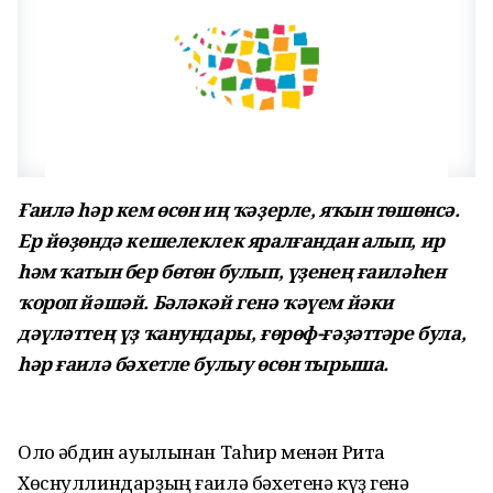
Ғаилә һәр кем өсөн иң ҡәҙерле, яҡын төшөнсә.
Ер йөҙөндә кешелеклек яралғандан алып, ир
һәм ҡатын бер бөтөн булып, үҙенең ғаиләһен
ҡороп йәшәй. Бәләкәй генә ҡәүем йәки
дәүләттең үҙ ҡанундары, ғөрөф-ғәҙәттәре була,
һәр ғаилә бәхетле булыу өсөн тырыша.
Оло Ғәбдин ауылынан Таһир менән Рита
Хөснуллиндарҙың ғаилә бәхетенә күҙ генә