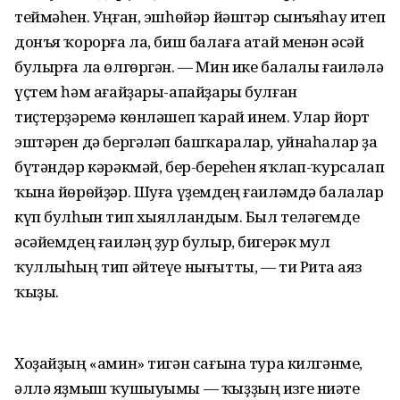
теймәһен. Уңған, эшһөйәр йәштәр сынъяһау итеп
донъя ҡорорға ла, биш балаға атай менән әсәй
булырға ла өлгөргән. — Мин ике балалы ғаиләлә
үҫтем һәм ағайҙары-апайҙары булған
тиҫтерҙәремә көнләшеп ҡарай инем. Улар йорт
эштәрен дә бергәләп башҡаралар, уйнаһалар ҙа
бүтәндәр кәрәкмәй, бер-береһен яҡлап-ҡурсалап
ҡына йөрөйҙәр. Шуға үҙемдең ғаиләмдә балалар
күп булһын тип хыялландым. Был теләгемде
әсәйемдең ғаиләң ҙур булыр, бигерәк мул
ҡуллыһың тип әйтеүе нығытты, — ти Рита Ғаяз
ҡыҙы.
Хоҙайҙың «амин» тигән сағына тура килгәнме,
әллә яҙмыш ҡушыуымы — ҡыҙҙың изге ниәте