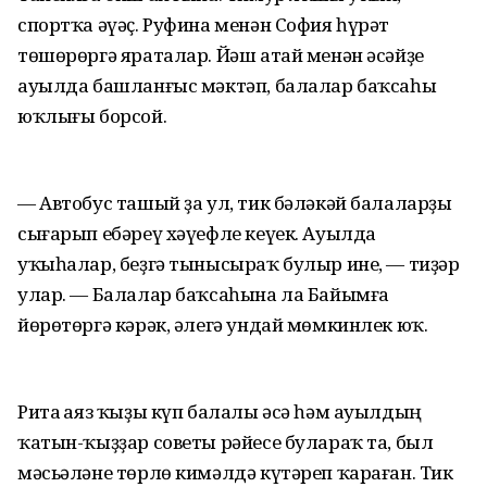
спортҡа әүәҫ. Руфина менән София һүрәт
төшөрөргә яраталар. Йәш атай менән әсәйҙе
ауылда башланғыс мәктәп, балалар баҡсаһы
юҡлығы борсой.
— Автобус ташый ҙа ул, тик бәләкәй балаларҙы
сығарып ебәреү хәүефле кеүек. Ауылда
уҡыһалар, беҙгә тынысыраҡ булыр ине, — тиҙәр
улар. — Балалар баҡсаһына ла Байымға
йөрөтөргә кәрәк, әлегә ундай мөмкинлек юҡ.
Рита Ғаяз ҡыҙы күп балалы әсә һәм ауылдың
ҡатын-ҡыҙҙар советы рәйесе булараҡ та, был
мәсьәләне төрлө кимәлдә күтәреп ҡараған. Тик