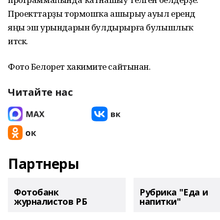
Проекттарҙы тормошҡа ашырыу ауыл ерендә
яңы эш урындарын булдырырға булышлыҡ
итәсәк.
Фото Белорет хакимиәте сайтынан.
Читайте нас
Партнеры
Фотобанк
Рубрика "Еда и
журналистов РБ
напитки"