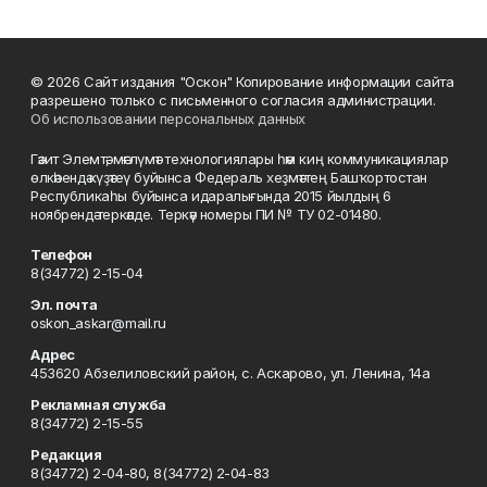
© 2026 Сайт издания "Оскон" Копирование информации сайта
разрешено только с письменного согласия администрации.
Об использовании персональных данных
Гәзит Элемтә, мәғлүмәт технологиялары һәм киң коммуникациялар
өлкәһендә күҙәтеү буйынса Федераль хеҙмәттең Башҡортостан
Республикаһы буйынса идаралығында 2015 йылдың 6
ноябрендә теркәлде. Теркәү номеры ПИ № ТУ 02-01480.
Телефон
8(34772) 2-15-04
Эл. почта
oskon_askar@mail.ru
Адрес
453620 Абзелиловский район, с. Аскарово, ул. Ленина, 14а
Рекламная служба
8(34772) 2-15-55
Редакция
8(34772) 2-04-80, 8(34772) 2-04-83