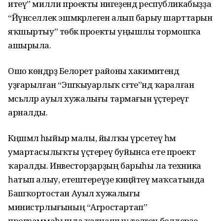
итеү” милли проекты нигеҙендә республикабыҙҙа
“Йүнселлек эшмәкәрлеген алып барыу шарттарын
яҡшыртыу” төбәк проекты уңышлы тормошҡа
ашырыла.
Ошо көндәрҙә Белорет районы хакимиәтендә
уҙғарылған “Эшҡыуарлыҡ сәғәте”ндә ҡаралған
мәсьәләләр ауыл хужалығы тармағын үҫтереүгә
арналды.
Кәңәшмәлә һыйыр малы, йылҡы үрсетеү һәм
умартасылыҡты үҫтереү буйынса ете проект
ҡаралды. Инвесторҙарҙың барыһы ла техника
һатып алыу, етештереүҙе киңәйтеү маҡсатында
Башҡортостан Ауыл хужалығы
министрлығының “Агростартап”
программаһында ҡатнашыу теләген белдерҙе.