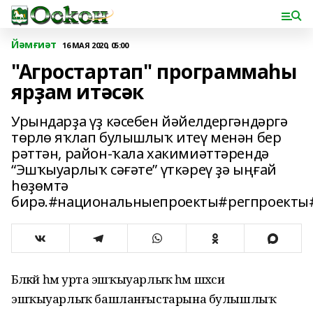
Йәмғиәт
16 МАЯ 2020, 05:00
"Агростартап" программаһы
ярҙам итәсәк
Урындарҙа үҙ кәсебен йәйелдергәндәргә
төрлө яҡлап булышлыҡ итеү менән бер
рәттән, район-ҡала хакимиәттәрендә
“Эшҡыуарлыҡ сәғәте” үткәреү ҙә ыңғай
һөҙөмтә
бирә.#национальныепроекты#регпроекты
Бәләкәй һәм урта эшҡыуарлыҡ һәм шәхси
эшҡыуарлыҡ башланғыстарына булышлыҡ