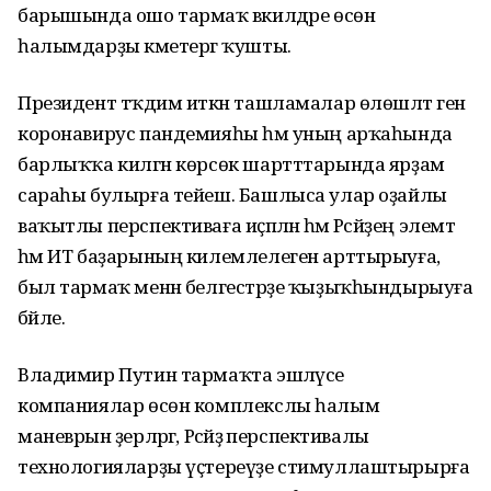
барышында ошо тармаҡ вәкилдәре өсөн
һалымдарҙы кәметергә ҡушты.
Президент тәҡдим иткән ташламалар өлөшләтә генә
коронавирус пандемияһы һәм уның арҡаһында
барлыҡҡа килгән көрсөк шартттарында ярҙам
сараһы булырға тейеш. Башлыса улар оҙайлы
ваҡытлы перспективаға иҫәпләнә һәм Рәсәйҙең элемтә
һәм ИТ баҙарының килемлелеген арттырыуға,
был тармаҡ менән белгестәрҙе ҡыҙыҡһындырыуға
бәйле.
Владимир Путин тармаҡта эшләүсе
компаниялар өсөн комплекслы һалым
маневрын әҙерләргә, Рәсәйҙә перспективалы
технологияларҙы үҫтереүҙе стимуллаштырырға