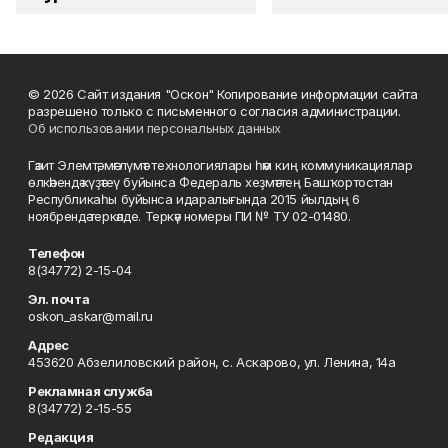
© 2026 Сайт издания "Оскон" Копирование информации сайта
разрешено только с письменного согласия администрации.
Об использовании персональных данных
Гәзит Элемтә, мәғлүмәт технологиялары һәм киң коммуникациялар
өлкәһендә күҙәтеү буйынса Федераль хеҙмәттең Башҡортостан
Республикаһы буйынса идаралығында 2015 йылдың 6
ноябрендә теркәлде. Теркәү номеры ПИ № ТУ 02-01480.
Телефон
8(34772) 2-15-04
Эл. почта
oskon_askar@mail.ru
Адрес
453620 Абзелиловский район, с. Аскарово, ул. Ленина, 14а
Рекламная служба
8(34772) 2-15-55
Редакция