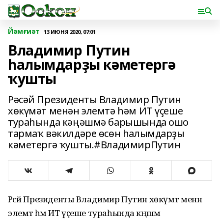
Йәмғиәт
13 ИЮНЯ 2020, 07:01
Владимир Путин
һалымдарҙы кәметергә
ҡушты
Рәсәй Президенты Владимир Путин
хөкүмәт менән элемтә һәм ИТ үҫеше
тураһында кәңәшмә барышында ошо
тармаҡ вәкилдәре өсөн һалымдарҙы
кәметергә ҡушты.#ВладимирПутин
Рәсәй Президенты Владимир Путин хөкүмәт менән
элемтә һәм ИТ үҫеше тураһында кәңәшмә