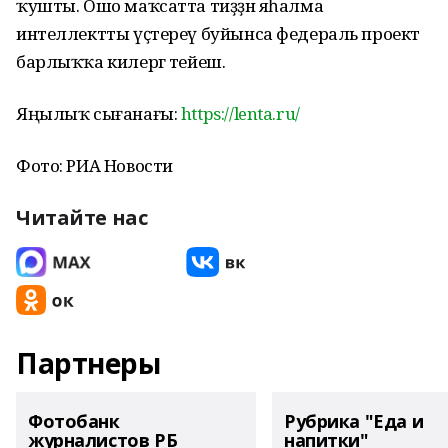
ҡушты. Ошо маҡсатта тиҙҙән яһалма
интеллектты үҫтереү буйынса федераль проект
барлыҡҡа килергә тейеш.
Яңылыҡ сығанағы:
https://lenta.ru/
Фото: РИА Новости
Читайте нас
Партнеры
Фотобанк
Рубрика "Еда и
журналистов РБ
напитки"