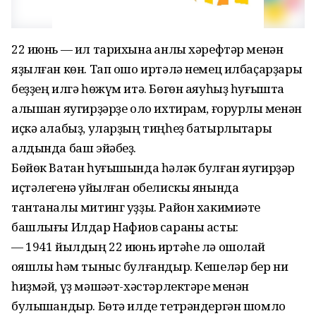
22 июнь — ил тарихына ҡанлы хәрефтәр менән
яҙылған көн. Тап ошо иртәлә немец илбаҫарҙары
беҙҙең илгә һөжүм итә. Бөгөн аяуһыҙ һуғышта
алышҡан яугирҙәрҙе оло ихтирам, ғорурлыҡ менән
иҫкә алабыҙ, уларҙың тиңһеҙ батырлыҡтары
алдында баш эйәбеҙ.
Бөйөк Ватан һуғышында һәләк булған яугирҙәр
иҫтәлегенә ҡуйылған обелискы янында
тантаналы митинг уҙҙы. Район хакимиәте
башлығы Илдар Нафиҡов сараны асты:
— 1941 йылдың 22 июнь иртәһе лә ошолай
ҡояшлы һәм тыныс булғандыр. Кешеләр бер ни
һиҙмәй, үҙ мәшәҡәт-хәстәрлектәре менән
булышҡандыр. Бөтә илде тетрәндергән шомло