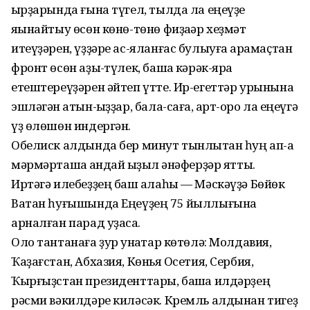
ҡырҙарында ғына түгел, тылда ла еңеүҙе
яҡынайтыу өсөн көнө-төнө фиҙаҡәр хеҙмәт
итеүҙәрен, үҙҙәре ас-яланғас булыуға ҡарамаҫтан
фронт өсөн аҙыҡ-түлек, башҡа кәрәк-яраҡ
етештереүҙәрен әйтеп үтте. Ир-егеттәр урынына
эшләгән ҡатын-ҡыҙҙар, бала-саға, ҡарт-ҡоро ла еңеүгә
үҙ өлөшөн индергән.
Обелиск алдында бер минут тынлыҡтан һуң ап-аҡ
мәрмәрташҡа ҡандай ҡыҙыл ҡәнәферҙәр ятты.
Иртәгә илебеҙҙең баш ҡалаһы — Мәскәүҙә Бөйөк
Ватан һуғышында Еңеүҙең 75 йыллығына
арналған парад уҙасаҡ.
Оло тантанаға ҙур ҡунаҡтар көтөлә: Молдавия,
Ҡаҙағстан, Абхазия, Көньяҡ Осетия, Сербия,
Ҡырғыҙстан президенттары, башҡа илдәрҙең
рәсми вәкилдәре киләсәк. Кремль алдынан тигеҙ