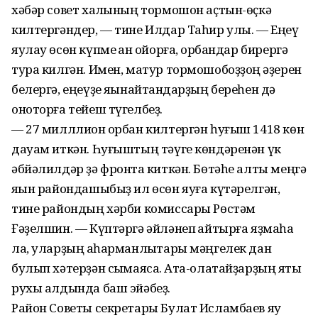
хәбәр совет халҡының тормошон аҫтын-өҫкә
килтергәндер, — тине Илдар Таһир улы. — Еңеү
яулау өсөн күпме ҡан ҡойорға, ҡорбандар бирергә
тура килгән. Имен, матур тормошобоҙҙоң ҡәҙерен
белергә, еңеүҙе яҡынайтҡандарҙың береһен дә
оноторға тейеш түгелбеҙ.
— 27 милллион ҡорбан килтергән һуғыш 1418 көн
дауам иткән. Һуғыштың тәүге көндәренән үк
әбйәлилдәр ҙә фронтҡа киткән. Бөтәһе алты меңгә
яҡын райондашыбыҙ ил өсөн яуға күтәрелгән,
тине райондың хәрби комиссары Рөстәм
Ғәҙелшин. — Күптәргә әйләнеп ҡайтырға яҙмаһа
ла, уларҙың ҡаһарманлыҡтары мәңгелек дан
булып хәтерҙән сыҡмаясаҡ. Ата-олатайҙарҙың яҡты
рухы алдында баш эйәбеҙ.
Район Советы секретары Булат Исламбаев яу