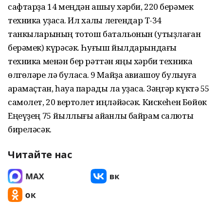
сафтарҙа 14 меңдән ашыу хәрби, 220 берәмек
техника уҙасаҡ. Ил халҡы легендар Т-34
танкыларының тотош батальонын (утыҙлаған
берәмек) күрәсәк. Һуғыш йылдарындағы
техника менән бер рәттән яңы хәрби техника
өлгөләре лә буласаҡ. 9 Майҙа авиашоу булыуға
ҡарамаҫтан, һауа парады ла уҙасаҡ. Зәңгәр күктә 55
самолет, 20 вертолет иңләйәсәк. Кискеһен Бөйөк
Еңеүҙең 75 йыллығы айҡанлы байрам салюты
биреләсәк.
Читайте нас