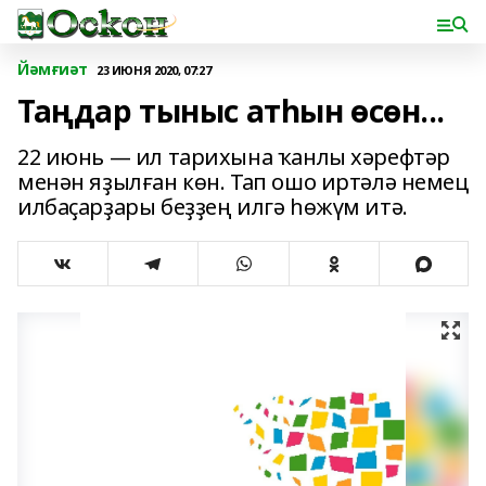
Йәмғиәт
23 ИЮНЯ 2020, 07:27
Таңдар тыныс атһын өсөн...
22 июнь — ил тарихына ҡанлы хәрефтәр
менән яҙылған көн. Тап ошо иртәлә немец
илбаҫарҙары беҙҙең илгә һөжүм итә.