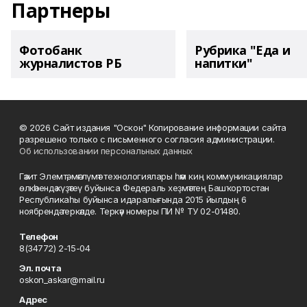
Партнеры
Фотобанк
Рубрика "Еда и
журналистов РБ
напитки"
© 2026 Сайт издания "Оскон" Копирование информации сайта
разрешено только с письменного согласия администрации.
Об использовании персональных данных
Гәзит Элемтә, мәғлүмәт технологиялары һәм киң коммуникациялар
өлкәһендә күҙәтеү буйынса Федераль хеҙмәттең Башҡортостан
Республикаһы буйынса идаралығында 2015 йылдың 6
ноябрендә теркәлде. Теркәү номеры ПИ № ТУ 02-01480.
Телефон
8(34772) 2-15-04
Эл. почта
oskon_askar@mail.ru
Адрес