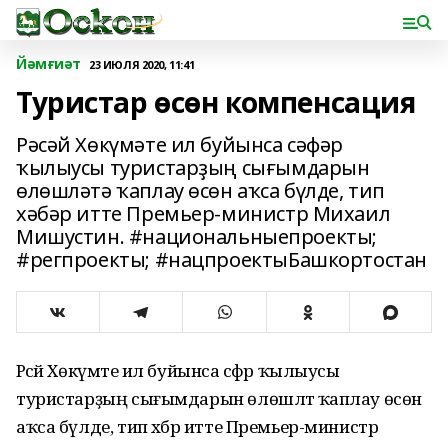
Йәмғиәт
23 ИЮЛЯ 2020, 11:41
Туристар өсөн компенсация
Рәсәй Хөкүмәте ил буйынса сәфәр
ҡылыусы туристарҙың сығымдарын
өлөшләтә ҡаплау өсөн аҡса бүлде, тип
хәбәр итте Премьер-министр Михаил
Мишустин. #национальныепроекты;
#регпроекты; #нацпроектыБашкортостан
Рәсәй Хөкүмәте ил буйынса сәфәр ҡылыусы
туристарҙың сығымдарын өлөшләтә ҡаплау өсөн
аҡса бүлде, тип хәбәр итте Премьер-министр