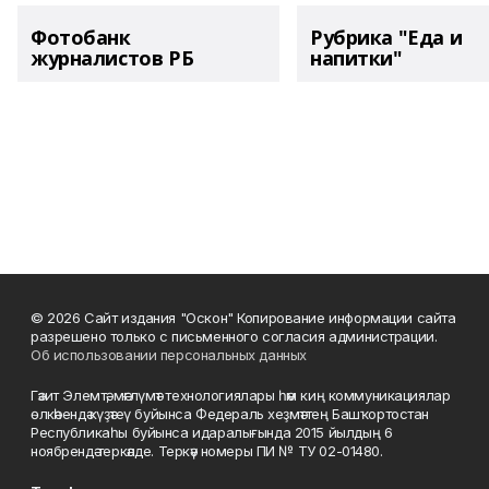
Фотобанк
Рубрика "Еда и
журналистов РБ
напитки"
© 2026 Сайт издания "Оскон" Копирование информации сайта
разрешено только с письменного согласия администрации.
Об использовании персональных данных
Гәзит Элемтә, мәғлүмәт технологиялары һәм киң коммуникациялар
өлкәһендә күҙәтеү буйынса Федераль хеҙмәттең Башҡортостан
Республикаһы буйынса идаралығында 2015 йылдың 6
ноябрендә теркәлде. Теркәү номеры ПИ № ТУ 02-01480.