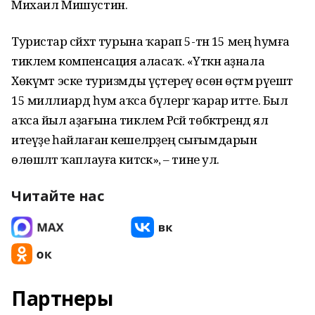
Михаил Мишустин.
Туристар сәйәхәт турына ҡарап 5-тән 15 мең һумға
тиклем компенсация аласаҡ. «Үткән аҙнала
Хөкүмәт эске туризмды үҫтереү өсөн өҫтәмә рәүештә
15 миллиард һум аҡса бүлергә ҡарар итте. Был
аҡса йыл аҙағына тиклем Рәсәй төбәктәрендә ял
итеүҙе һайлаған кешеләрҙең сығымдарын
өлөшләтә ҡаплауға китәсәк», – тине ул.
Читайте нас
Партнеры