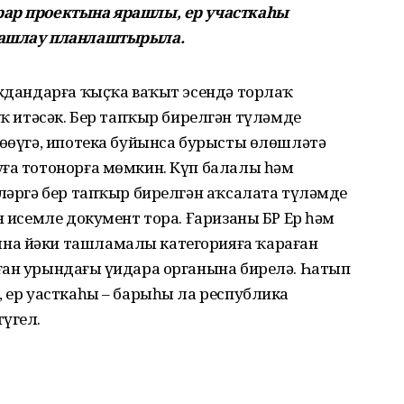
рар проектына ярашлы, ер участкаһы
башлау планлаштырыла.
аждандарға ҡыҫҡа ваҡыт эсендә торлаҡ
итәсәк. Бер тапҡыр бирелгән түләмде
өҙөүгә, ипотека буйынса бурысты өлөшләтә
уға тотонорға мөмкин. Күп балалы һәм
әләргә бер тапҡыр бирелгән аҡсалата түләмде
н исемле документ тора. Ғаризаны БР Ер һәм
на йәки ташламалы категорияға ҡараған
ған урындағы үҙидара органына бирелә. Һатып
, ер уасткаһы – барыһы ла республика
үгел.