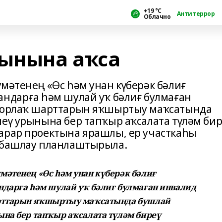
+19 °С
Антитеррор
Облачно
рынына аҡса
мәтенең «Өс һәм унан күберәк бәлиғ
андарға һәм шулай уҡ бәлиғ булмаған
 торлаҡ шарттарын яҡшыртыу маҡсатында
леү урынына бер тапҡыр аҡсалата түләм бир
арар проектына ярашлы, ер участкаһы
й башлау планлаштырыла.
мәтенең «Өс һәм унан күберәк бәлиғ
ндарға һәм шулай уҡ бәлиғ булмаған инвалид
арттарын яҡшыртыу маҡсатында бушлай
ына бер тапҡыр аҡсалата түләм биреү