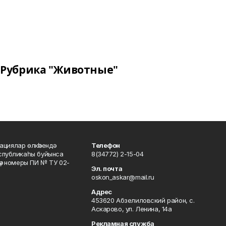
Рубрика "Животные"
ациялар өлкәһендә
Телефон
еспубликаһы буйынса
8(34772) 2-15-04
кәү номеры ПИ № ТУ 02-
Эл. почта
oskon_askar@mail.ru
Адрес
453620 Абзелиловский район, с.
Аскарово, ул. Ленина, 14а
Рекламная служба