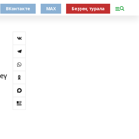
ВКонтакте
MAX
Беҙҙең турала
еү