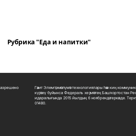
Рубрика "Еда и напитки"
разрешено
Гәзит Элемтә, мәғлүмәт технологиялары һәм киң коммуник
күҙәтеү буйынса Федераль хеҙмәттең Башҡортостан Р
идаралығында 2015 йылдың 6 ноябрендә теркәлде. Тер
01480.