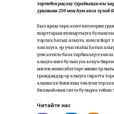
тәртибен раҫлау тураһында»ғы ҡа
урынына 250 мең һум аҡса түләй 
Был ярҙам төрө әлеге категория гр
шарттарын яҡшыртыуға булышлыҡ 
торлаҡ һатып алыуға, шәхси йорт т
ҡаплауға, ер участкаһы һатып алы
үҙенсәлекле бала тәрбиәләүсе ғаил
алыуға нигеҙ булып уға хоҡуҡ биргә
милек мөнәсәбәттәре министрлығы
граждандар ер алыуға сиратта тор
алынасаҡ йәки яңы төҙөлгән торлаҡ
биләмәһенән ситтә булырға тейеш т
Читайте нас