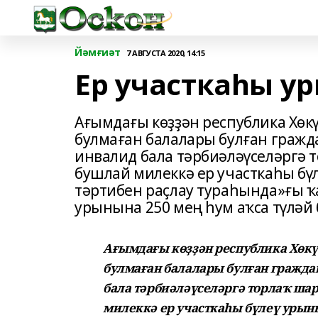
Йәмғиәт
7 АВГУСТА 2020, 14:15
Ер участкаһы у
Ағымдағы көҙҙән республика Хөкү
булмаған балалары булған гражд
инвалид бала тәрбиәләүселәргә
бушлай милеккә ер участкаһы бү
тәртибен раҫлау тураһында»ғы ҡ
урынына 250 мең һум аҡса түлә
Ағымдағы көҙҙән республика Хөкү
булмаған балалары булған гражда
бала тәрбиәләүселәргә торлаҡ ш
милеккә ер участкаһы бүлеү урын