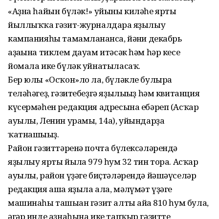
«Аҙна һайын бүләк!» уйыны киләһе ярты
йыллыҡҡа гәзит-журналдарға яҙылыу
кампанияһы тамамланғанса, йәғни декабрь
аҙағына тиклем дауам итәсәк һәм һәр кесе
йомала ике бүләк уйнатыласаҡ.
Бер юлы «Осҡон»ло ла, бүләкле булырға
теләһәгеҙ, гәзитебеҙгә яҙылығыҙ һәм квитанция
күсермәһен редакция адресына ебәреп (Асҡар
ауылы, Ленин урамы, 14а), уйындарҙа
ҡатнашығыҙ.
Район гәзиттәренә почта бүлексәләрендә
яҙылыу ярты йылға 979 һум 32 тин тора. Асҡар
ауылы, район үҙәге биҫтәләрендә йәшәүселәр
редакция аша яҙыла ала, мәғлүмәт үҙәге
машинаһы ташыған гәзит алты айға 810 һум була,
әгәр инде аҙнаһына ике тапҡыр гәзитте