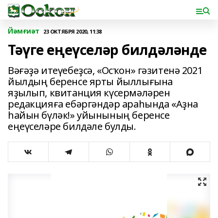
Йәмғиәт
23 ОКТЯБРЯ 2020, 11:38
Тәүге еңеүселәр билдәләнде
Вәғәҙә итеүебеҙсә, «Осҡон» гәзитенә 2021
йылдың беренсе ярты йыллығына
яҙылып, квитанция күсермәләрен
редакцияға ебәргәндәр араһында «Аҙна
һайын бүләк!» уйынының беренсе
еңеүселәре билдәле булды.