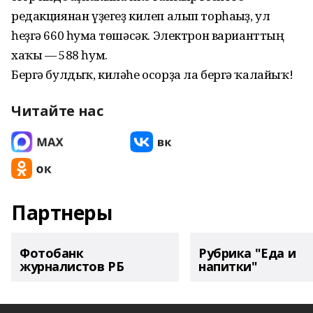
редакциянан үҙегеҙ килеп алып торһағыҙ, ул
һеҙгә 660 һумға төшәсәк. Электрон варианттың
хаҡы — 588 һум.
Бергә булдыҡ, киләһе осорҙа ла бергә ҡалайыҡ!
Читайте нас
Партнеры
Фотобанк
Рубрика "Еда и
журналистов РБ
напитки"