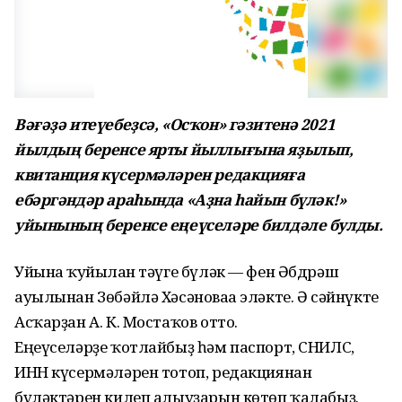
Вәғәҙә итеүебеҙсә, «Осҡон» гәзитенә 2021
йылдың беренсе ярты йыллығына яҙылып,
квитанция күсермәләрен редакцияға
ебәргәндәр араһында «Аҙна һайын бүләк!»
уйынының беренсе еңеүселәре билдәле булды.
Уйынға ҡуйылған тәүге бүләк — фен Әбдрәш
ауылынан Зөбәйлә Хәсәноваға эләкте. Ә сәйнүкте
Асҡарҙан А. К. Мостаҡов отто.
Еңеүселәрҙе ҡотлайбыҙ һәм паспорт, СНИЛС,
ИНН күсермәләрен тотоп, редакциянан
бүләктәрен килеп алыуҙарын көтөп ҡалабыҙ.