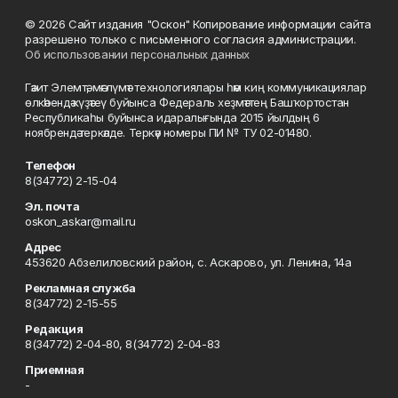
© 2026 Сайт издания "Оскон" Копирование информации сайта
разрешено только с письменного согласия администрации.
Об использовании персональных данных
Гәзит Элемтә, мәғлүмәт технологиялары һәм киң коммуникациялар
өлкәһендә күҙәтеү буйынса Федераль хеҙмәттең Башҡортостан
Республикаһы буйынса идаралығында 2015 йылдың 6
ноябрендә теркәлде. Теркәү номеры ПИ № ТУ 02-01480.
Телефон
8(34772) 2-15-04
Эл. почта
oskon_askar@mail.ru
Адрес
453620 Абзелиловский район, с. Аскарово, ул. Ленина, 14а
Рекламная служба
8(34772) 2-15-55
Редакция
8(34772) 2-04-80, 8(34772) 2-04-83
Приемная
-