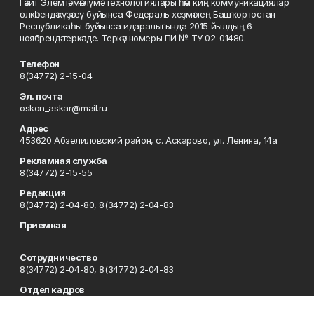
Гәзит Элемтә, мәғлүмәт технологиялары һәм киң коммуникациялар
өлкәһендә күҙәтеү буйынса Федераль хеҙмәттең Башҡортостан
Республикаһы буйынса идаралығында 2015 йылдың 6
ноябрендә теркәлде. Теркәү номеры ПИ № ТУ 02-01480.
Телефон
8(34772) 2-15-04
Эл. почта
oskon_askar@mail.ru
Адрес
453620 Абзелиловский район, с. Аскарово, ул. Ленина, 14а
Рекламная служба
8(34772) 2-15-55
Редакция
8(34772) 2-04-80, 8(34772) 2-04-83
Приемная
-
Сотрудничество
8(34772) 2-04-80, 8(34772) 2-04-83
Отдел кадров
8(34772) 2-11-85