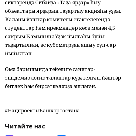
сиктәрендә Сибайҙа «Таҙа ярҙар» һыу
объекттары ярҙарын таҙартыу акцияһы уҙҙы.
Ҡаланың йәштәр комитеты етәкселегендә
студенттар һәм ирекмәндәр көсө менән 4,5
саҡрым Ҡамышлы Үҙәк йылғаһы буйы
таҙартылған, өс кубометрҙан ашыу сүп-сар
йыйылған.
Өмә барышында тейешле санитар-
эпидемиологик талаптар күҙәтелгән, йәштәр
битлек һәм бирсәткәләрҙә эшләгән.
#НацпроектыБашкортостана
Читайте нас