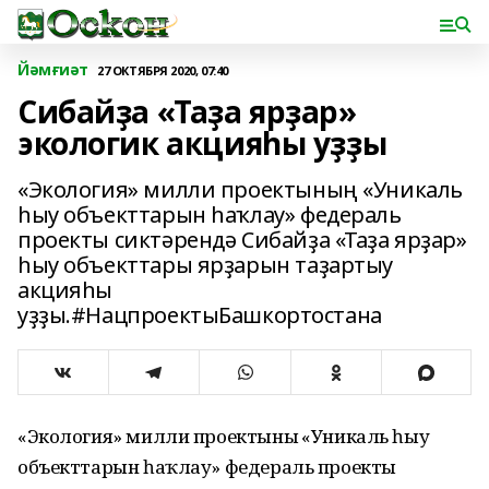
Йәмғиәт
27 ОКТЯБРЯ 2020, 07:40
Сибайҙа «Таҙа ярҙар»
экологик акцияһы уҙҙы
«Экология» милли проектының «Уникаль
һыу объекттарын һаҡлау» федераль
проекты сиктәрендә Сибайҙа «Таҙа ярҙар»
һыу объекттары ярҙарын таҙартыу
акцияһы
уҙҙы.#НацпроектыБашкортостана
«Экология» милли проектының «Уникаль һыу
объекттарын һаҡлау» федераль проекты