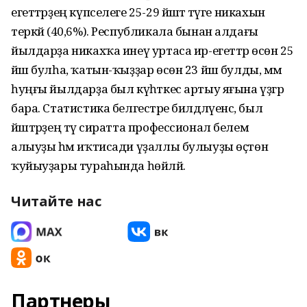
егеттәрҙең күпселеге 25-29 йәштә тәүге никахын
теркәй (40,6%). Республикала бынан алдағы
йылдарҙа никахҡа инеү уртаса ир-егеттәр өсөн 25
йәш булһа, ҡатын-ҡыҙҙар өсөн 23 йәш булды, әммә
һуңғы йылдарҙа был күһәткес артыу яғына үҙгәрә
бара. Статистика белгестәре билдәләүенсә, был
йәштәрҙең тәү сиратта профессионал белем
алыуҙы һәм иҡтисади үҙаллы булыуҙы өҫтөн
ҡуйыуҙары тураһында һөйләй.
Читайте нас
Партнеры