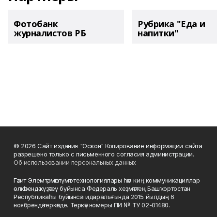
Фотобанк
Рубрика "Еда и
журналистов РБ
напитки"
© 2026 Сайт издания "Оскон" Копирование информации сайта
разрешено только с письменного согласия администрации.
Об использовании персональных данных
Гәзит Элемтә, мәғлүмәт технологиялары һәм киң коммуникациялар
өлкәһендә күҙәтеү буйынса Федераль хеҙмәттең Башҡортостан
Республикаһы буйынса идаралығында 2015 йылдың 6
ноябрендә теркәлде. Теркәү номеры ПИ № ТУ 02-01480.