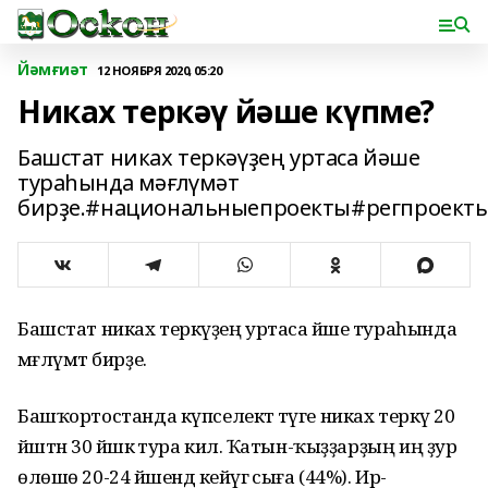
Йәмғиәт
12 НОЯБРЯ 2020, 05:20
Никах теркәү йәше күпме?
Башстат никах теркәүҙең уртаса йәше
тураһында мәғлүмәт
бирҙе.#национальныепроекты#регпроект
Башстат никах теркәүҙең уртаса йәше тураһында
мәғлүмәт бирҙе.
Башҡортостанда күпселектә тәүге никах теркәү 20
йәштән 30 йәшкә тура килә. Ҡатын-ҡыҙҙарҙың иң ҙур
өлөшө 20-24 йәшендә кейәүгә сыға (44%). Ир-