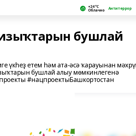
+24 °С
Антитеррор
Облачно
ризыҡтарын бушлай
ге үкһеҙ етем һәм ата-әсә ҡарауынан мәхр
ризыҡтарын бушлай алыу мөмкинлегенә
проекты #нацпроектыБашкортостан