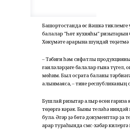
Башҡортостанда өс йәшкә тиклемге ү
балалар "Һөт кухняһы" ризыҡтарын
Хөкүмәте ҡарарына шундай төҙәтмә
– Тәбиғи һәм сифатлы продукциян
ғаиләләрҙәге балалар ғына түгел, 
мөһим. Был осраҡта баланы тәрбиәг
алынмаясаҡ, – тине республиканың 
Бушлай ризыҡтар алыр өсөн ғариза 
төҙөргә кәрәк. Быны теләһә ниндә
була. Әгәр ҙә бөтә документтар ҙа 
ҡарар тураһында смс-хәбәр килерг