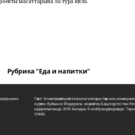
екты маҡсаттарына ла тура килә.
Рубрика "Еда и напитки"
разрешено
Гәзит Элемтә, мәғлүмәт технологиялары һәм киң коммуник
күҙәтеү буйынса Федераль хеҙмәттең Башҡортостан Р
идаралығында 2015 йылдың 6 ноябрендә теркәлде. Тер
01480.