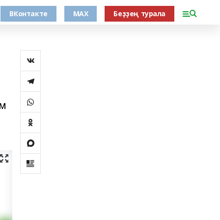
ВКонтакте
MAX
Беҙҙең турала
үм