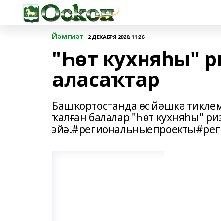
Йәмғиәт
2 ДЕКАБРЯ 2020, 11:26
"Һөт кухняһы" 
аласаҡтар
Башҡортостанда өс йәшкә тиклем
ҡалған балалар "Һөт кухняһы" 
эйә.#региональныепроекты#рег