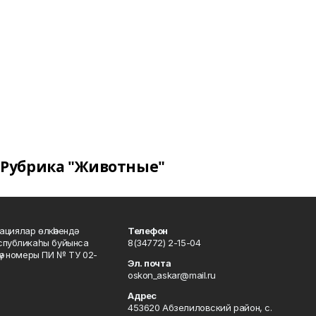
Рубрика "Животные"
ациялар өлкәһендә
Телефон
еспубликаһы буйынса
8(34772) 2-15-04
кәү номеры ПИ № ТУ 02-
Эл. почта
oskon_askar@mail.ru
Адрес
453620 Абзелиловский район, с.