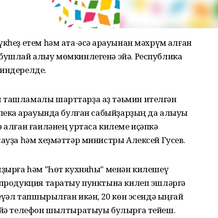
кһеҙ етем һәм ата-әсә ҡарауынан мәхрүм ҡалған
 бушлай алыу мөмкинлегенә эйә. Республика
 индерелде.
ы ташламалы шарттарҙа аҙ тәьмин ителгән
опека ҡарауында булған сабыйҙарҙың да алыуы
ә алған ғаиләнең уртаса килеме иҫәпкә
сауҙа һәм хеҙмәттәр министры Алексей Гусев.
яҙырға һәм "Һөт кухняһы" менән килешеү
й продукция таратыу пунктына килеп эшләргә
теүәл тапшырылған икән, 20 көн эсендә ыңғай
ә йә телефон шылтыратыуы булырға тейеш.