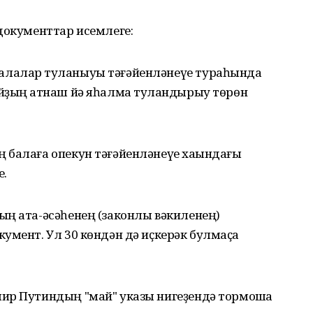
документтар исемлеге:
лалар туҡланыуы тәғәйенләнеүе тураһында
йҙың ҡатнаш йә яһалма туҡландырыу төрөн
 балаға опекун тәғәйенләнеүе хаҡындағы
е.
ың ата-әсәһенең (законлы вәкиленең)
умент. Ул 30 көндән дә иҫкерәк булмаҫҡа
ир Путиндың "май" указы нигеҙендә тормошҡа