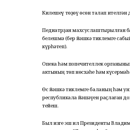
Килешеү төҙөү өсөн талап ителгән 
Педиатрҙан махсуслаштырылған ба
белешмә (бер йәшкә тиклемге сабы
күрһәтеп).
Опека һәм попечителлек органының
актының төп нөсхәһе һәм күсермәһ
Өс йәшкә тиклемге баланың һәм ун
республикала йәшәүен раҫлаған док
тейеш.
Был изге эш ил Президенты Владим