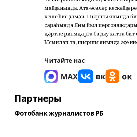
майҙанында. Ата-әсәләр кескәйҙәре
кеше һис өҙөлмәй. Шыршы янында биге
сараһында Яңы йыл персонаждары һ
дәртле ритмдарға баҫыу хатта бит
Ысынлап та, шыршы янында эҫе ине
Читайте нас
Партнеры
Фотобанк журналистов РБ