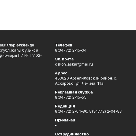
ациялар өлкәһендә
Телефон
еспубликаһы буйынса
8(34772) 2-15-04
кәү номеры ПИ № ТУ 02-
Эл. почта
oskon_askar@mail.ru
Адрес
453620 Абзелиловский район, с.
Аскарово, ул. Ленина, 14а
Рекламная служба
8(34772) 2-15-55
Редакция
8(34772) 2-04-80, 8(34772) 2-04-83
Приемная
-
Сотрудничество