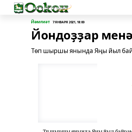
Йәмғиәт
7 ЯНВАРЯ 2021, 18:00
Йондоҙҙар менә
Төп шыршы янында Яңы йыл бай
Төп шыршы янында Яңы йыл байрам