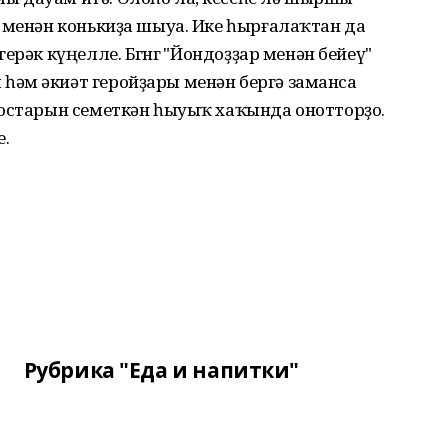
 менән конькиҙа шыуа. Ике һырғалаҡтан да
рәк күңелле. Бөгөнгө "Йондоҙҙар менән бейеү"
әм әкиәт геройҙары менән бергә заманса
 остарын семеткән һыуыҡ хаҡында онотторҙо.
.
Рубрика "Еда и напитки"