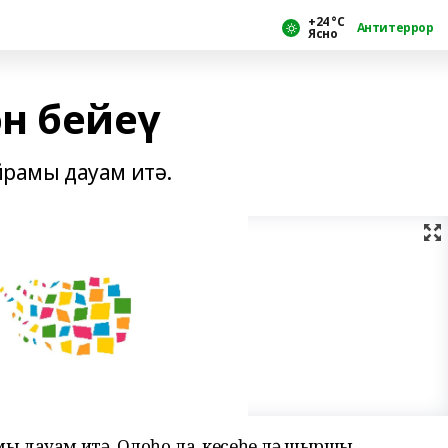
+24 °С
Антитеррор
Ясно
н бейеү
рамы дауам итә.
ы дауам итә. Олоһо ла, кесеһе лә шыршы