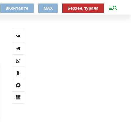
ВКонтакте
MAX
Беҙҙең турала