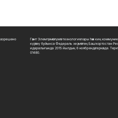
разрешено
Гәзит Элемтә, мәғлүмәт технологиялары һәм киң коммуник
күҙәтеү буйынса Федераль хеҙмәттең Башҡортостан Р
идаралығында 2015 йылдың 6 ноябрендә теркәлде. Тер
01480.