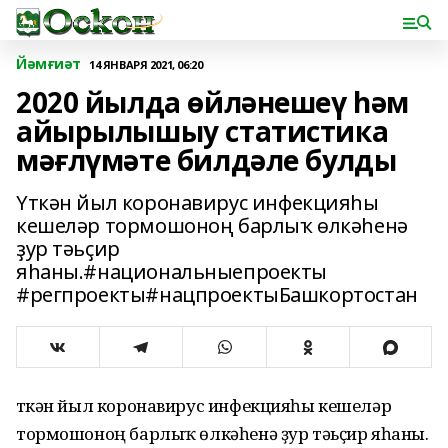
Йәмғиәт
14 ЯНВАРЯ 2021, 06:20
2020 йылда өйләнешеү һәм
айырылышыу статистика
мәғлүмәте билдәле булды
Үткән йыл коронавирус инфекцияһы
кешеләр тормошоноң барлыҡ өлкәһенә
ҙур тәьҫир
яһаны.#национальныепроекты
#регпроекты#нацпроектыБашкортостан
Үткән йыл коронавирус инфекцияһы кешеләр
тормошоноң барлыҡ өлкәһенә ҙур тәьҫир яһаны.