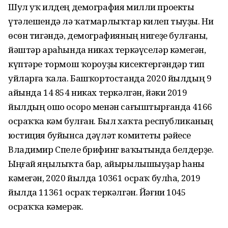
Шул уҡ илдең демография милли проекты
үтәлешендә лә ҡатмарлыҡтар килеп тыуҙы. Ни
өсөн тигәндә, демографияның нигеҙе булғаны,
йәштәр араһында никах теркәүселәр кәмегән,
күптәре тормош ҡороуҙы кисектергәндәр тип
уйларға ҡала. Башҡортостанда 2020 йылдың 9
айында 14 854 никах теркәлгән, йәки 2019
йылдың ошо осоро менән сағыштырғанда 4166
осраҡҡа кәм булған. Был хаҡта республиканың
юстиция буйынса дәүләт комитеты рәйесе
Владимир Спеле брифинг ваҡытында белдерҙе.
Ыңғай яңылыҡта бар, айырылышыуҙар һаны
кәмегән, 2020 йылда 10361 осраҡ булһа, 2019
йылда 11361 осраҡ теркәлгән. Йәғни 1045
осраҡҡа кәмерәк.