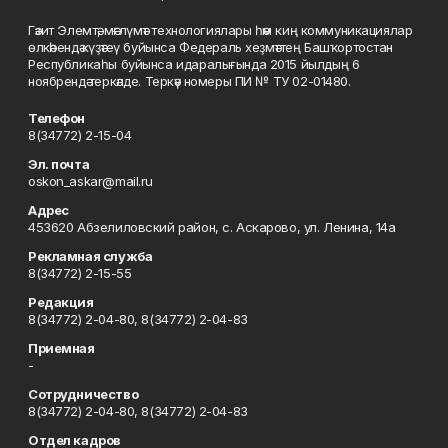
Гәзит Элемтә, мәғлүмәт технологиялары һәм киң коммуникациялар
өлкәһендә күҙәтеү буйынса Федераль хеҙмәттең Башҡортостан
Республикаһы буйынса идаралығында 2015 йылдың 6
ноябрендә теркәлде. Теркәү номеры ПИ № ТУ 02-01480.
Телефон
8(34772) 2-15-04
Эл. почта
oskon_askar@mail.ru
Адрес
453620 Абзелиловский район, с. Аскарово, ул. Ленина, 14а
Рекламная служба
8(34772) 2-15-55
Редакция
8(34772) 2-04-80, 8(34772) 2-04-83
Приемная
-
Сотрудничество
8(34772) 2-04-80, 8(34772) 2-04-83
Отдел кадров