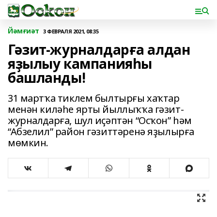
Йәмғиәт
3 ФЕВРАЛЯ 2021, 08:35
Гәзит-журналдарға алдан
яҙылыу кампанияһы
башланды!
31 мартҡа тиклем былтырғы хаҡтар
менән киләһе ярты йыллыҡҡа гәзит-
журналдарға, шул иҫәптән “Осҡон” һәм
“Абзелил” район гәзиттәренә яҙылырға
мөмкин.