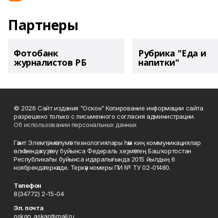
Партнеры
Фотобанк
Рубрика "Еда и
журналистов РБ
напитки"
© 2026 Сайт издания "Оскон" Копирование информации сайта
разрешено только с письменного согласия администрации.
Об использовании персональных данных
Гәзит Элемтә, мәғлүмәт технологиялары һәм киң коммуникациялар
өлкәһендә күҙәтеү буйынса Федераль хеҙмәттең Башҡортостан
Республикаһы буйынса идаралығында 2015 йылдың 6
ноябрендә теркәлде. Теркәү номеры ПИ № ТУ 02-01480.
Телефон
8(34772) 2-15-04
Эл. почта
oskon_askar@mail.ru