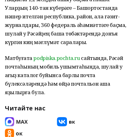
Уларҙың 140-тан күберәге – Башҡортостанда
нәшер ителгән республика, район, ҡала гәзит-
журналдары, 360 федераль әһәмиәттәге баҫма,
шулай уҡ Рәсәйҙең башҡа төбәктәрендә донъя
күргән киң мәғлүмәт саралары.
Матбуғатҡа
podpiska.pochta.ru
сайтында, Рәсәй
почтаһының мобиль ҡушымтаһында, шулай уҡ
ҡағыҙ каталог буйынса барлыҡ почта
бүлексәләрендә һәм өйҙә почтальон аша
яҙылырға була.
Читайте нас