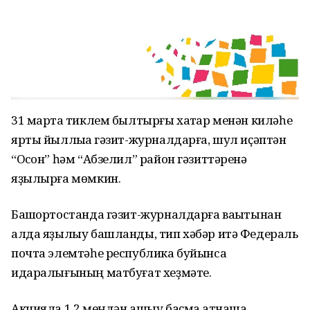
31 мартҡа тиклем былтырғы хаҡтар менән киләһе
ярты йыллыҡҡа гәзит-журналдарға, шул иҫәптән
“Осҡон” һәм “Абзелил” район гәзиттәренә
яҙылырға мөмкин.
Башҡортостанда гәзит-журналдарға ваҡытынан
алда яҙылыу башланды, тип хәбәр итә Федераль
почта элемтәһе республика буйынса
идаралығының матбуғат хеҙмәте.
Акцияла 1,2 меңдән ашыу баҫма ҡатнаша.