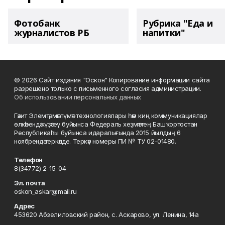
Фотобанк
Рубрика "Еда и
журналистов РБ
напитки"
© 2026 Сайт издания "Оскон" Копирование информации сайта
разрешено только с письменного согласия администрации.
Об использовании персональных данных
Гәзит Элемтә, мәғлүмәт технологиялары һәм киң коммуникациялар
өлкәһендә күҙәтеү буйынса Федераль хеҙмәттең Башҡортостан
Республикаһы буйынса идаралығында 2015 йылдың 6
ноябрендә теркәлде. Теркәү номеры ПИ № ТУ 02-01480.
Телефон
8(34772) 2-15-04
Эл. почта
oskon_askar@mail.ru
Адрес
453620 Абзелиловский район, с. Аскарово, ул. Ленина, 14а