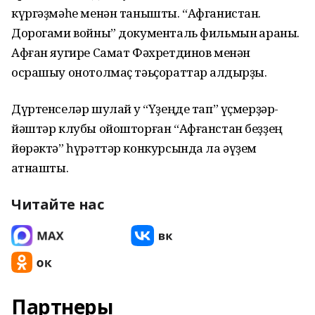
күргәҙмәһе менән танышты. “Афганистан.
Дорогами войны” документаль фильмын ҡараны.
Афған яугире Самат Фәхретдинов менән
осрашыу онотолмаҫ тәьҫораттар ҡалдырҙы.
Дүртенселәр шулай уҡ “Үҙеңде тап” үҫмерҙәр-
йәштәр клубы ойошторған “Афғанстан беҙҙең
йөрәктә” һүрәттәр конкурсында ла әүҙем
ҡатнашты.
Читайте нас
Партнеры