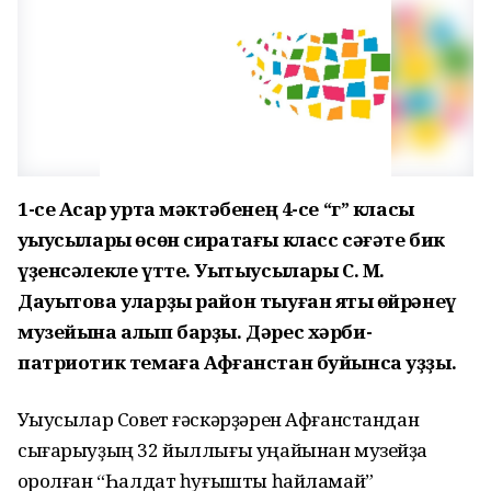
1-се Асҡар урта мәктәбенең 4-се “г” класы
уҡыусылары өсөн сиратағы класс сәғәте бик
үҙенсәлекле үтте. Уҡытыусылары С. М.
Дауытова уларҙы район тыуған яҡты өйрәнеү
музейына алып барҙы. Дәрес хәрби-
патриотик темаға Афғанстан буйынса уҙҙы.
Уҡыусылар Совет ғәскәрҙәрен Афғанстандан
сығарыуҙың 32 йыллығы уңайынан музейҙа
ҡоролған “Һалдат һуғышты һайламай”