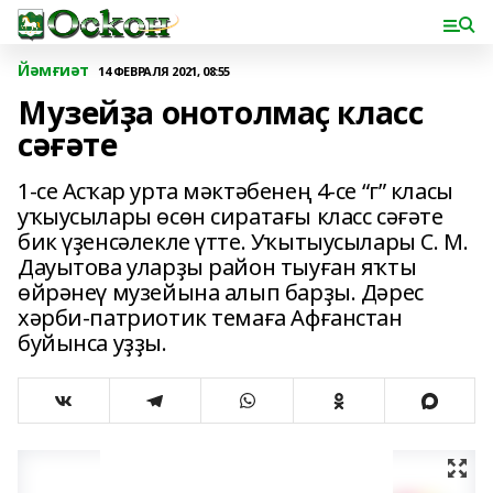
Йәмғиәт
14 ФЕВРАЛЯ 2021, 08:55
Музейҙа онотолмаҫ класс
сәғәте
1-се Асҡар урта мәктәбенең 4-се “г” класы
уҡыусылары өсөн сиратағы класс сәғәте
бик үҙенсәлекле үтте. Уҡытыусылары С. М.
Дауытова уларҙы район тыуған яҡты
өйрәнеү музейына алып барҙы. Дәрес
хәрби-патриотик темаға Афғанстан
буйынса уҙҙы.