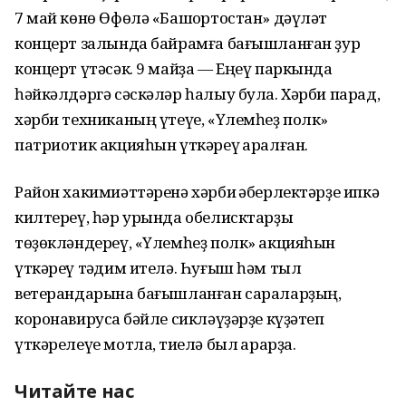
7 май көнө Өфөлә «Башҡортостан» дәүләт
концерт залында байрамға бағышланған ҙур
концерт үтәсәк. 9 майҙа — Еңеү паркында
һәйкәлдәргә сәскәләр һалыу була. Хәрби парад,
хәрби техниканың үтеүе, «Үлемһеҙ полк»
патриотик акцияһын үткәреү ҡаралған.
Район хакимиәттәренә хәрби ҡәберлектәрҙе ипкә
килтереү, һәр урында обелисктарҙы
төҙөкләндереү, «Үлемһеҙ полк» акцияһын
үткәреү тәҡдим ителә. Һуғыш һәм тыл
ветерандарына бағышланған сараларҙың,
коронавирусҡа бәйле сикләүҙәрҙе күҙәтеп
үткәрелеүе мотлаҡ, тиелә был ҡарарҙа.
Читайте нас