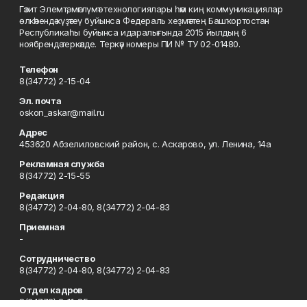
Гәзит Элемтә, мәғлүмәт технологиялары һәм киң коммуникациялар
өлкәһендә күҙәтеү буйынса Федераль хеҙмәттең Башҡортостан
Республикаһы буйынса идаралығында 2015 йылдың 6
ноябрендә теркәлде. Теркәү номеры ПИ № ТУ 02-01480.
Телефон
8(34772) 2-15-04
Эл. почта
oskon_askar@mail.ru
Адрес
453620 Абзелиловский район, с. Аскарово, ул. Ленина, 14а
Рекламная служба
8(34772) 2-15-55
Редакция
8(34772) 2-04-80, 8(34772) 2-04-83
Приемная
-
Сотрудничество
8(34772) 2-04-80, 8(34772) 2-04-83
Отдел кадров
8(34772) 2-11-85