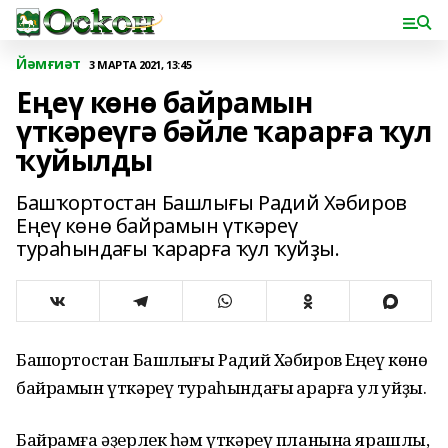
Йәмғиәт
3 МАРТА 2021, 13:45
Еңеү көнө байрамын
үткәреүгә бәйле ҡарарға ҡул
ҡуйылды
Башҡортостан Башлығы Радий Хәбиров
Еңеү көнө байрамын үткәреү
тураһындағы ҡарарға ҡул ҡуйҙы.
Башҡортостан Башлығы Радий Хәбиров Еңеү көнө
байрамын үткәреү тураһындағы ҡарарға ҡул ҡуйҙы.
Байрамға әҙерлек һәм үткәреү планына ярашлы,