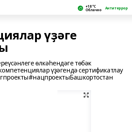
+18 °С
Антитеррор
Облачно
циялар үҙәге
ды
реүсәнлеге өлкәһендәге төбәк
компетенциялар үҙәгендә сертификатлау
егпроекты#нацпроектыБашкортостан