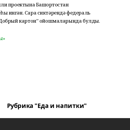
лли проектына Башҡортостан
ы ингән. Сара сиктәрендә федераль
 “Добрый картон” ойошмаларында булды.
ҙы»
Рубрика "Еда и напитки"