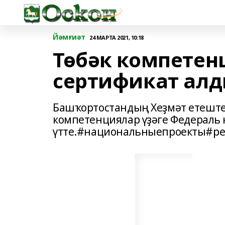
Йәмғиәт
24 МАРТА 2021, 10:18
Төбәк компетен
сертификат ал
Башҡортостандың Хеҙмәт етеште
компетенциялар үҙәге Федераль 
үтте.#национальныепроекты#р