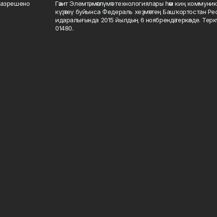
разрешено
Гәзит Элемтә, мәғлүмәт технологиялары һәм киң коммуник
күҙәтеү буйынса Федераль хеҙмәттең Башҡортостан Р
идаралығында 2015 йылдың 6 ноябрендә теркәлде. Тер
01480.