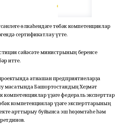
сәнлеге өлкәһендәге төбәк компетенциялар
гендә сертификатлау үтте.
вестиция сәйәсәте министрының беренсе
әр итте.
проектында ҡатнашҡан предприятиеларҙа
у маҡсатында Башҡортостандың Хеҙмәт
әк компетенциялар үҙәге федераль эксперттар
өбәк компетенциялар үҙәге эксперттарының
кте арттырыу буйынса эш һөҙөмтәһе һәм
хретдинов.