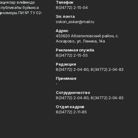
ациялар өлкәһендә
Телефон
еспубликаһы буйынса
8(34772) 2-15-04
кәү номеры ПИ № ТУ 02-
Эл. почта
oskon_askar@mail.ru
Адрес
453620 Абзелиловский район, с.
Аскарово, ул. Ленина, 14а
Рекламная служба
8(34772) 2-15-55
Редакция
8(34772) 2-04-80, 8(34772) 2-04-83
Приемная
-
Сотрудничество
8(34772) 2-04-80, 8(34772) 2-04-83
Отдел кадров
8(34772) 2-11-85