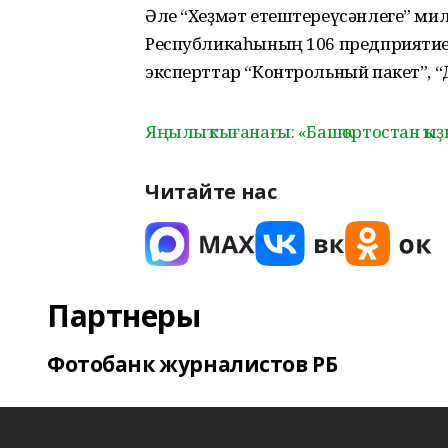
Әле “Хеҙмәт етештереүсәнлеге” ми
Республикаһының 106 предприятиеһ
эксперттар “Контрольный пакет”,
Яңылыҡ сығанағы: «Башҡортостан ҡы
Читайте нас
Партнеры
Фотобанк журналистов РБ