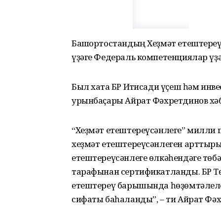
Башҡортостандың Хеҙмәт етештереү
үҙәге Федераль компетенциялар үҙә
Был хаҡта БР Иҡтисади үҫеш һәм ин
урынбаҫары Айрат Фәхретдинов хәб
“Хеҙмәт етештереүсәнлеге” милли 
хеҙмәт етештереүсәнлеген арттыры
етештереүсәнлеге өлкәһендәге төб
тарафынан сертификатланды. БР Т
етештереү барышында һөҙөмтәлеле
сифаты баһаланды”, – ти Айрат Фә