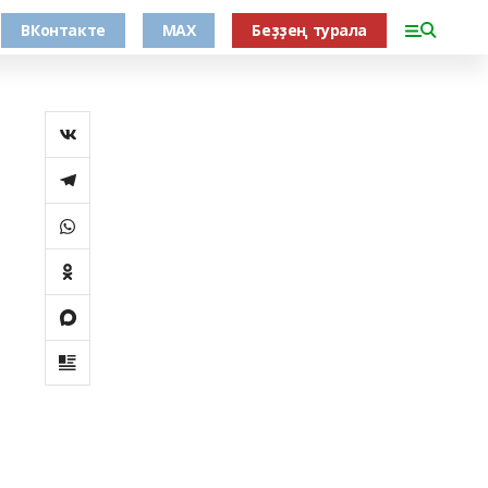
ВКонтакте
MAX
Беҙҙең турала