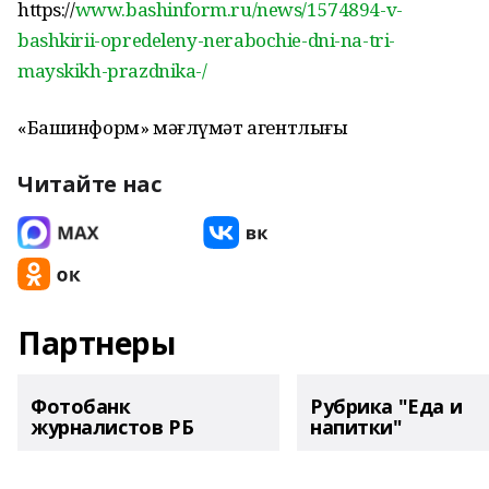
https://
www.bashinform.ru/news/1574894-v-
bashkirii-opredeleny-nerabochie-dni-na-tri-
mayskikh-prazdnika-/
«Башинформ» мәғлүмәт агентлығы
Читайте нас
Партнеры
Фотобанк
Рубрика "Еда и
журналистов РБ
напитки"