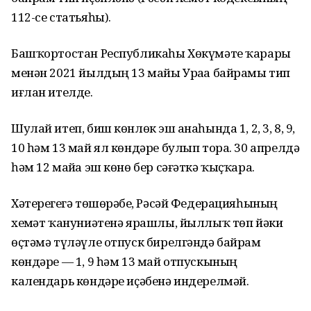
112-се статьяһы).
Башҡортостан Республикаһы Хөкүмәте ҡарары
менән 2021 йылдың 13 майы Ураҙа байрамы тип
иғлан ителде.
Шулай итеп, биш көнлөк эш аҙнаһында 1, 2, 3, 8, 9,
10 һәм 13 май ял көндәре булып тора. 30 апрелдә
һәм 12 майҙа эш көнө бер сәғәткә ҡыҫҡара.
Хәтерегеҙгә төшөрәбеҙ, Рәсәй Федерацияһының
хеҙмәт ҡануниәтенә ярашлы, йыллыҡ төп йәки
өҫтәмә түләүле отпуск бирелгәндә байрам
көндәре — 1, 9 һәм 13 май отпускының
календарь көндәре иҫәбенә индерелмәй.