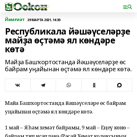
Йәмғиәт
29 МАРТА 2021, 14:30
Республикала йәшәүселәрҙе
майҙа өҫтәмә ял көндәре
көтә
Майҙа Башҡортостанда йәшәүселәрҙе өс
байрам уңайынан өҫтәмә ял көндәре көтә.
Майҙа Башҡортостанда йәшәүселәрҙе өс байрам
уңайынан өҫтәмә ял көндәре көтә.
1 май – Яҙ һәм хеҙмәт байрамы, 9 май – Еңеү көнө –
байрам тип иҫәпләнә (Рәсәй Хеҙмәт кодексының