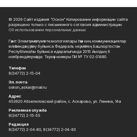
© 2026 Сайт издания "Оскон" Копирование информации сайта
разрешено только с письменного согласия администрации.
Об использовании персональных данных
Гәзит Элемтә, мәғлүмәт технологиялары һәм киң коммуникациялар
өлкәһендә күҙәтеү буйынса Федераль хеҙмәттең Башҡортостан
Республикаһы буйынса идаралығында 2015 йылдың 6
ноябрендә теркәлде. Теркәү номеры ПИ № ТУ 02-01480.
Телефон
8(34772) 2-15-04
Эл. почта
oskon_askar@mail.ru
Адрес
453620 Абзелиловский район, с. Аскарово, ул. Ленина, 14а
Рекламная служба
8(34772) 2-15-55
Редакция
8(34772) 2-04-80, 8(34772) 2-04-83