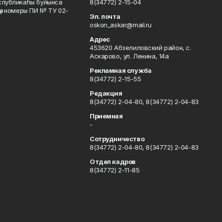
еспубликаһы буйынса
8(34772) 2-15-04
кәү номеры ПИ № ТУ 02-
Эл. почта
oskon_askar@mail.ru
Адрес
453620 Абзелиловский район, с.
Аскарово, ул. Ленина, 14а
Рекламная служба
8(34772) 2-15-55
Редакция
8(34772) 2-04-80, 8(34772) 2-04-83
Приемная
-
Сотрудничество
8(34772) 2-04-80, 8(34772) 2-04-83
Отдел кадров
8(34772) 2-11-85