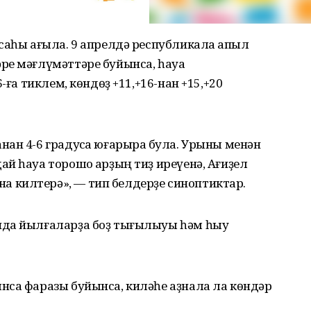
саһы ағыла. 9 апрелдә республикала ҡапыл
ре мәғлүмәттәре буйынса, һауа
-ға тиклем, көндөҙ +11,+16-нан +15,+20
ан 4-6 градусҡа юғарыраҡ була. Урыны менән
й һауа торошо ҡарҙың тиҙ иреүенә, Ағиҙел
 килтерә», — тип белдерҙе синоптиктар.
нда йылғаларҙа боҙ тығылыуы һәм һыу
нса фаразы буйынса, киләһе аҙнала ла көндәр