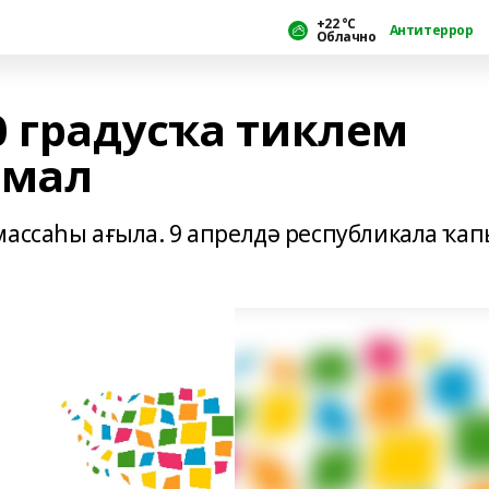
+22 °С
Антитеррор
Облачно
0 градусҡа тиклем
имал
массаһы ағыла. 9 апрелдә республикала ҡа