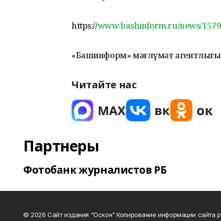
https://
www.bashinform.ru/news/157913
«Башинформ» мәғлүмәт агентлығы
Читайте нас
Партнеры
Фотобанк журналистов РБ
© 2026 Сайт издания "Оскон" Копирование информации сайта 