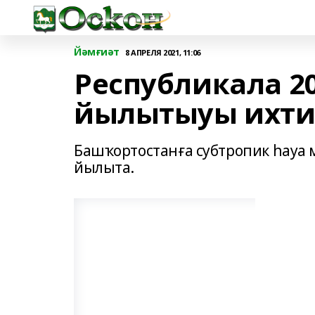
Йәмғиәт
8 АПРЕЛЯ 2021, 11:06
Республикала 2
йылытыуы ихт
Башҡортостанға субтропик һауа 
йылыта.