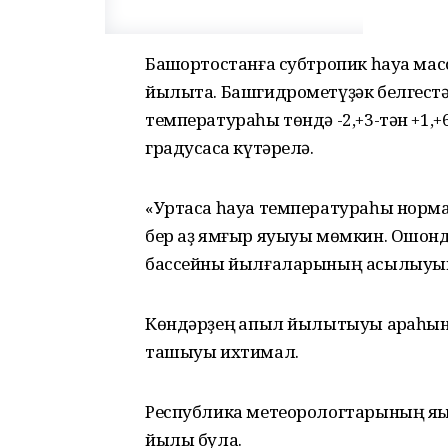
Башҡортостанға субтропик һауа мас
йылыта. Башгидрометүҙәк белгестә
температураһы төндә -2,+3-тән +1,+6
градусҡаса күтәрелә.
«Уртаса һауа температураһы норман
бер аҙ ямғыр яуыуы мөмкин. Ошонда
бассейны йылғаларының асылыуына
Көндәрҙең ҡапыл йылытыуы арҡаһы
ташыуы ихтимал.
Республика метеорологтарының яҡы
йылы була.