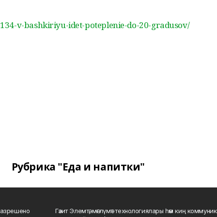
4-v-bashkiriyu-idet-poteplenie-do-20-gradusov/
Рубрика "Еда и напитки"
разрешено
Гәзит Элемтә, мәғлүмәт технологиялары һәм киң коммуник