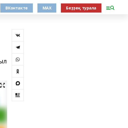
ВКонтакте
MAX
Беҙҙең турала
пыл