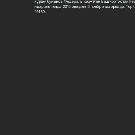
күҙәтеү буйынса Федераль хеҙмәттең Башҡортостан Р
идаралығында 2015 йылдың 6 ноябрендә теркәлде. Тер
01480.