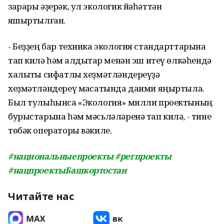
зарары әҙерәк, ул экологик йәһәттән
яҡшыртылған.
- Беҙҙең бар техника экология стандарттарына
тап килә һәм ҡалдыҡтар менән эш итеү өлкәһендә
халыҡты сифатлы хеҙмәтләндереүҙә
хеҙмәтләндереү маҡсатында даими яңыртыла.
Был тулыһынса «Экология» милли проектының
бурыстарына һәм мәсьләләренә тап килә, - тине
төбәк операторы вәкиле.
#национальныепроекты
#регпроекты
#нацпроектыБашкортостан
Читайте нас