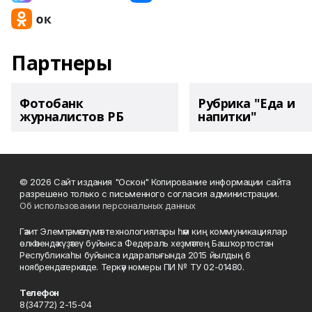
Партнеры
Фотобанк
Рубрика "Еда и
журналистов РБ
напитки"
© 2026 Сайт издания "Оскон" Копирование информации сайта
разрешено только с письменного согласия администрации.
Об использовании персональных данных
Гәзит Элемтә, мәғлүмәт технологиялары һәм киң коммуникациялар
өлкәһендә күҙәтеү буйынса Федераль хеҙмәттең Башҡортостан
Республикаһы буйынса идаралығында 2015 йылдың 6
ноябрендә теркәлде. Теркәү номеры ПИ № ТУ 02-01480.
Телефон
8(34772) 2-15-04