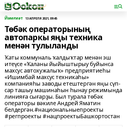
Йәмғиәт
13 АПРЕЛЯ 2021, 09:45
Төбәк операторының
автопаркы яңы техника
менән тулыланды
Ҡаты коммуналь ҡалдыҡтар менән эш
итеүсе «Ҡаланы йыйыштырыу буйынса
махсус автохужалыҡ» предприятиеһы
«Ишимбай махсус техникаһы»
компанияһы заводы етештергән яңы сүп-
сар ташыу машинаһын һынау режимында
линияға сығарҙы. Был турала төбәк
операторы вәкиле Андрей Яматин
белдергән.#национальныепроекты
#регпроекты #нацпроектыБашкортостан