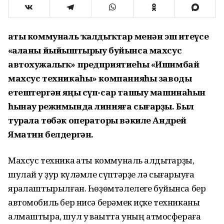
Ҡаты коммуналь ҡалдыҡтар менән эш итеүсе
«Ҡаланы йыйыштырыу буйынса махсус
автохужалыҡ» предприятиеһы «Ишимбай
махсус техникаһы» компанияһы заводы
етештергән яңы сүп-сар ташыу машинаһын
һынау режимында линияға сығарҙы. Был
турала төбәк операторы вәкиле Андрей
Яматин белдергән.
Махсус техника ҡаты коммуналь ҡалдыҡтарҙы,
шулай уҡ ҙур күләмле сүптәрҙе лә сығарыуға
яраҡлаштырылған. Һөҙөмтәлелеге буйынса бер
автомобиль бер нисә берәмек иҫке техниканы
алмаштыра, шул уҡ ваҡытта уның атмосфераға