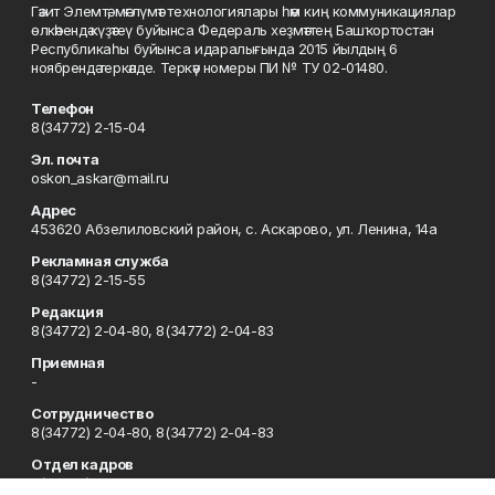
Гәзит Элемтә, мәғлүмәт технологиялары һәм киң коммуникациялар
өлкәһендә күҙәтеү буйынса Федераль хеҙмәттең Башҡортостан
Республикаһы буйынса идаралығында 2015 йылдың 6
ноябрендә теркәлде. Теркәү номеры ПИ № ТУ 02-01480.
Телефон
8(34772) 2-15-04
Эл. почта
oskon_askar@mail.ru
Адрес
453620 Абзелиловский район, с. Аскарово, ул. Ленина, 14а
Рекламная служба
8(34772) 2-15-55
Редакция
8(34772) 2-04-80, 8(34772) 2-04-83
Приемная
-
Сотрудничество
8(34772) 2-04-80, 8(34772) 2-04-83
Отдел кадров
8(34772) 2-11-85