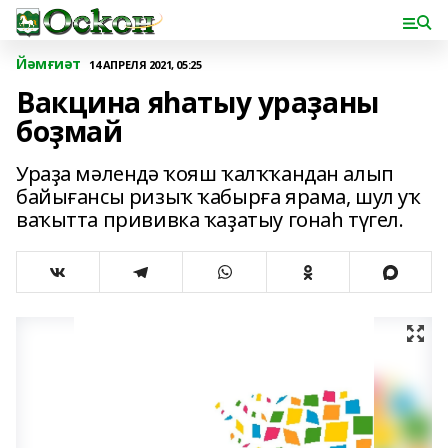
Йәмғиәт
14 АПРЕЛЯ 2021, 05:25
Вакцина яһатыу ураҙаны
боҙмай
Ураҙа мәлендә ҡояш ҡалҡҡандан алып
байығансы ризыҡ ҡабырға ярама, шул уҡ
ваҡытта прививка ҡаҙатыу гонаһ түгел.