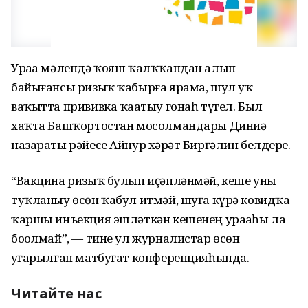
Ураҙа мәлендә ҡояш ҡалҡҡандан алып
байығансы ризыҡ ҡабырға ярама, шул уҡ
ваҡытта прививка ҡаҙатыу гонаһ түгел. Был
хаҡта Башҡортостан мосолмандары Диниә
назараты рәйесе Айнур хәҙрәт Бирғәлин белдерҙе.
“Вакцина ризыҡ булып иҫәпләнмәй, кеше уны
туҡланыу өсөн ҡабул итмәй, шуға күрә ковидҡа
ҡаршы инъекция эшләткән кешенең ураҙаһы ла
боҙолмай”, — тине ул журналистар өсөн
уҙғарылған матбуғат конференцияһында.
Читайте нас