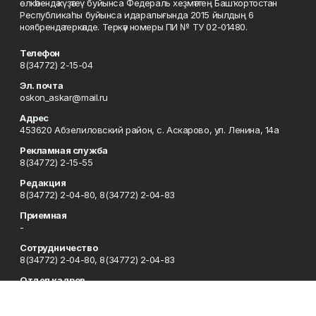
өлкәһендә күҙәтеү буйынса Федераль хеҙмәттең Башҡортостан
Республикаһы буйынса идаралығында 2015 йылдың 6
ноябрендә теркәлде. Теркәү номеры ПИ № ТУ 02-01480.
Телефон
8(34772) 2-15-04
Эл. почта
oskon_askar@mail.ru
Адрес
453620 Абзелиловский район, с. Аскарово, ул. Ленина, 14а
Рекламная служба
8(34772) 2-15-55
Редакция
8(34772) 2-04-80, 8(34772) 2-04-83
Приемная
-
Сотрудничество
8(34772) 2-04-80, 8(34772) 2-04-83
Отдел кадров
8(34772) 2-11-85