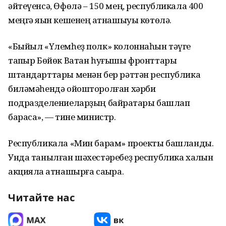
әйтеүенсә, Өфөлә – 150 мең, республикала 400
меңгә яҡын кешенең ҡатнашыуы көтөлә.
«Быйыл «Үлемһеҙ полк» колоннаһын тәүге
тапҡыр Бөйөк Ватан һуғышы фронттары
штандарттары менән бер рәттән республика
биләмәһендә ойошторолған хәрби
подразделениеларҙың байраҡтары башлап
барасаҡ», — тине министр.
Республикала «Мин барам» проекты башланды.
Унда танылған шәхестәребеҙ республика халҡын
акцияла ҡатнашырға саҡыра.
Читайте нас