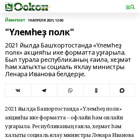
Йәмғиәт
19 АПРЕЛЯ 2021, 12:00
"Үлемһеҙ полк"
2021 йылда Башҡортостанда «Үлемһеҙ
полк» акцияһы ике форматта уҙғарыла.
Был турала республиканың ғаилә, хеҙмәт
һәм халыҡты социаль яҡлау министры
Ленара Иванова белдерҙе.
2021 йылда Башҡортостанда «Үлемһеҙ полк»
акцияһы ике форматта – офлайн һәм онлайн
уҙғарыла. Республиканың ғаилә, хеҙмәт һәм
халыҡты социаль яҡлау министры Ленара Иванова