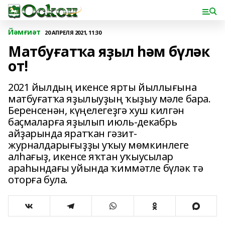
Йәмғиәт
20 АПРЕЛЯ 2021, 11:30
Матбуғатҡа яҙыл һәм бүләк
от!
2021 йылдың икенсе ярты йыллығына
матбуғатҡа яҙылыуҙың ҡыҙыу мәле бара.
Беренсенән, күңелегеҙгә хуш килгән
баҫмаларға яҙылып июль-декабрь
айҙарында яратҡан гәзит-
журналдарығыҙҙы уҡыу мөмкинлеге
алһағыҙ, икенсе яҡтан уҡыусылар
араһындағы уйында ҡиммәтле бүләк тә
оторға була.