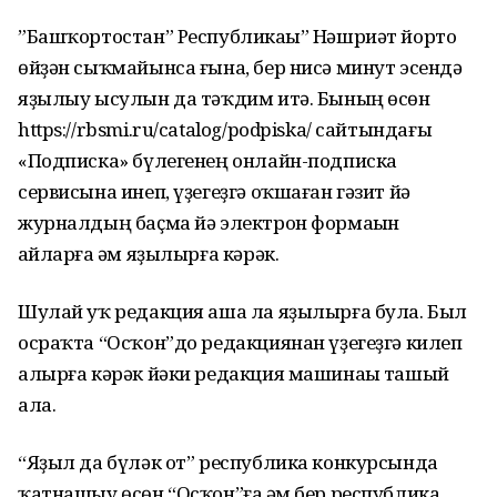
”Башҡортостан” Республикаһы” Нәшриәт йорто
өйҙән сыҡмайынса ғына, бер нисә минут эсендә
яҙылыу ысулын да тәҡдим итә. Бының өсөн
https://rbsmi.ru/catalog/podpiska/ сайтындағы
«Подписка» бүлегенең онлайн-подписка
сервисына инеп, үҙегеҙгә оҡшаған гәзит йә
журналдың баҫма йә электрон формаһын
һайларға һәм яҙылырға кәрәк.
Шулай уҡ редакция аша ла яҙылырға була. Был
осраҡта “Осҡон”до редакциянан үҙегеҙгә килеп
алырға кәрәк йәки редакция машинаһы ташый
ала.
“Яҙыл да бүләк от” республика конкурсында
ҡатнашыу өсөн “Осҡон”ға һәм бер республика