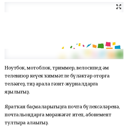
Ноутбок, мотоблок, триммер, велосипед һәм
телевизор кеүек ҡиммәтле бүләктәр оторға
теләһәгеҙ, тиҙ арала гәзит-журналдарға
яҙылығыҙ.
Яратҡан баҫмаларығыҙға почта бүлексәләренә,
почтальондарға мөрәжәғәт итеп, абонемент
тултыра алаһығыҙ.