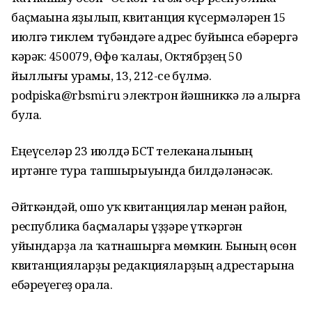
баҫмаһына яҙылып, квитанция күсермәләрен 15
июлгә тиклем түбәндәге адрес буйынса ебәрергә
кәрәк: 450079, Өфө ҡалаһы, Октябрҙең 50
йыллығы урамы, 13, 212-се бүлмә.
podpiska@rbsmi.ru электрон йәшниккә лә һалырға
була.
Еңеүселәр 23 июлдә БСТ телеканалының
иртәнге тура тапшырыуында билдәләнәсәк.
Әйткәндәй, ошо уҡ квитанциялар менән район,
республика баҫмалары үҙҙәре үткәргән
уйындарҙа ла ҡатнашырға мөмкин. Бының өсөн
квитанцияларҙы редакцияларҙың адрестарына
ебәреүегеҙ һорала.