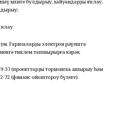
әшәү мөхите булдырыу, хайуандарҙы яҡлау,
лдырыу;
аҡлау.
ум. Ғаризаларҙы электрон рәүештә
5 июнгә тиклем тапшырырға кәрәк.
1-69-37 (проекттарҙы тормошҡа ашырыу һәм
2-72 (финанс-ойоштороу бүлеге).