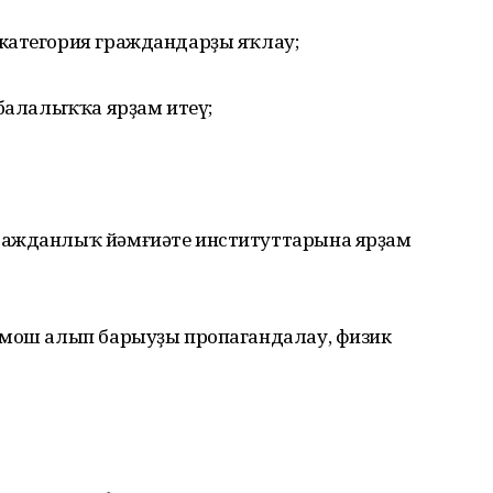
категория граждандарҙы яҡлау;
 балалыҡҡа ярҙам итеү;
ражданлыҡ йәмғиәте институттарына ярҙам
рмош алып барыуҙы пропагандалау, физик