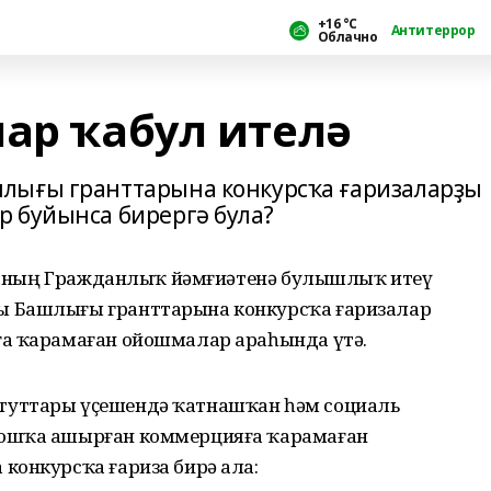
+16 °С
Антитеррор
Облачно
лар ҡабул ителә
лығы гранттарына конкурсҡа ғаризаларҙы
 буйынса бирергә була?
ликаның Гражданлыҡ йәмғиәтенә булышлыҡ итеү
ы Башлығы гранттарына конкурсҡа ғаризалар
ға ҡарамаған ойошмалар араһында үтә.
туттары үҫешендә ҡатнашҡан һәм социаль
мошҡа ашырған коммерцияға ҡарамаған
конкурсҡа ғариза бирә ала: