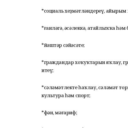
*социаль хеҙмәтләндереү, айырым 
*ғаиләгә, әсәлеккә, атайлыҡҡа һәм
*йәштәр сәйәсәте;
*граждандар хоҡуҡтарын яҡлау, г
итеү;
*сәләмәтлекте һаҡлау, сәләмәт то
культура һәм спорт;
*фән, мәғариф;