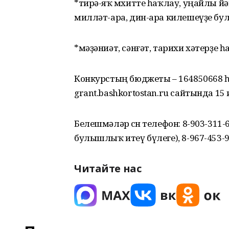
*тирә-яҡ мөхитте һаҡлау, уңайлы й
милләт-ара, дин-ара килешеүҙе бу
*мәҙәниәт, сәнғәт, тарихи хәтерҙе һ
Конкурстың бюджеты – 164850668 һ
grant.bashkortostan.ru сайтында 1
Белешмәләр өсөн телефон: 8-903-31
булышлыҡ итеү бүлеге), 8-967-453-9
Читайте нас