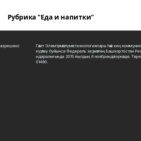
Рубрика "Еда и напитки"
разрешено
Гәзит Элемтә, мәғлүмәт технологиялары һәм киң коммуник
күҙәтеү буйынса Федераль хеҙмәттең Башҡортостан Р
идаралығында 2015 йылдың 6 ноябрендә теркәлде. Тер
01480.