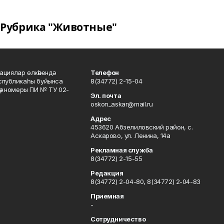
Рубрика "Животные"
ациялар өлкәһендә
Телефон
еспубликаһы буйынса
8(34772) 2-15-04
кәү номеры ПИ № ТУ 02-
Эл. почта
oskon_askar@mail.ru
Адрес
453620 Абзелиловский район, с.
Аскарово, ул. Ленина, 14а
Рекламная служба
8(34772) 2-15-55
Редакция
8(34772) 2-04-80, 8(34772) 2-04-83
Приемная
-
Сотрудничество