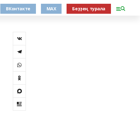
ВКонтакте
MAX
Беҙҙең турала