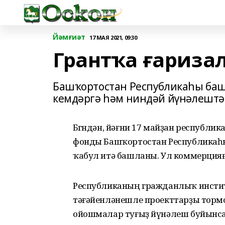
Йәмғиәт
17 МАЯ 2021, 09:30
Грантҡа ғариза
Башҡортостан Республикаһы баш
кемдәргә һәм ниндәй йүнәлештәр
Бөгөндән, йәғни 17 майҙан респуб
фонды Башҡортостан Республикаһ
ҡабул итә башланы. Ул коммерция
Республиканың гражданлыҡ инсти
тәғәйенләнешле проекттарҙы тор
ойошмалар туғыҙ йүнәлеш буйынса 