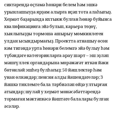
сиктәрендә өҫтәмә һөнәри белем һәм эшкә
урынлашыуҙа ярҙам алырға иҫәп тота алаһығыҙ.
Хеҙмәт баҙарында ихтыяж булған һөнәр буйынса
квалификацияға эйә булып, карьера төҙөү,
хыялығыҙҙы тормошҡа ашырыу мөмкинлеген
ҡулдан ысҡындырмағыҙ. Проектта ҡатнашыу өсөн
кәм тигәндә урта һөнәри белемгә эйә булыу һәм
түбәндәге категорияларға ҡарау шарт – эш эҙләп
мәшғүллек органдарына мөрәжәғәт иткән йәки
бөтөнләй эшһеҙ булһағыҙ; 50 йәшлектәр һәм
унан өлкәндәр; пенсия алды йәшендәгеләр; 3
йәшкә тиклемге бала тәрбиәләп өйҙә ултырған
ҡатындар; шулай уҡ хеҙмәт мөнәсәбәттәрендә
тормаған мәктәпкәсә йәштәге балалары булған
әсәләр.