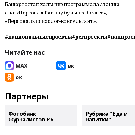
Башҡортостан халҡы ике программала ҡатанша
ала: «Персонал һайлау буйынса белгес»,
«Персональ психолог-консультант».
#национальныепроекты#регпроекты#нацпрое
Читайте нас
Партнеры
Фотобанк
Рубрика "Еда и
журналистов РБ
напитки"