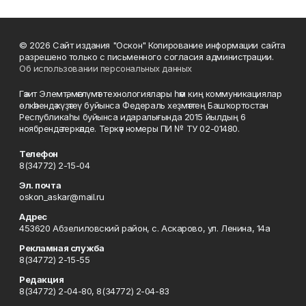
© 2026 Сайт издания "Оскон" Копирование информации сайта
разрешено только с письменного согласия администрации.
Об использовании персональных данных
Гәзит Элемтә, мәғлүмәт технологиялары һәм киң коммуникациялар
өлкәһендә күҙәтеү буйынса Федераль хеҙмәттең Башҡортостан
Республикаһы буйынса идаралығында 2015 йылдың 6
ноябрендә теркәлде. Теркәү номеры ПИ № ТУ 02-01480.
Телефон
8(34772) 2-15-04
Эл. почта
oskon_askar@mail.ru
Адрес
453620 Абзелиловский район, с. Аскарово, ул. Ленина, 14а
Рекламная служба
8(34772) 2-15-55
Редакция
8(34772) 2-04-80, 8(34772) 2-04-83