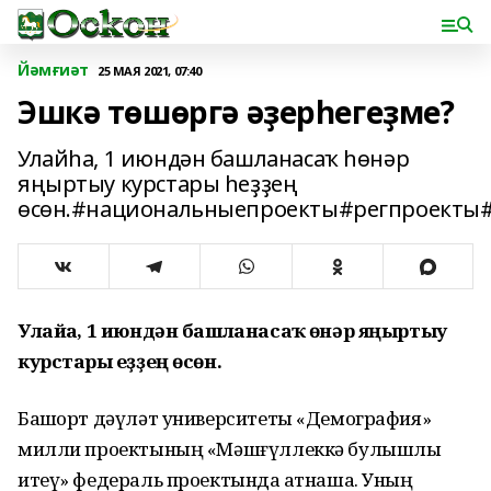
Йәмғиәт
25 МАЯ 2021, 07:40
Эшкә төшөргә әҙерһегеҙме?
Улайһа, 1 июндән башланасаҡ һөнәр
яңыртыу курстары һеҙҙең
өсөн.#национальныепроекты#регпроекты
Улайһа, 1 июндән башланасаҡ һөнәр яңыртыу
курстары һеҙҙең өсөн.
Башҡорт дәүләт университеты «Демография»
милли проектының «Мәшғүллеккә булышлыҡ
итеү» федераль проектында ҡатнаша. Уның