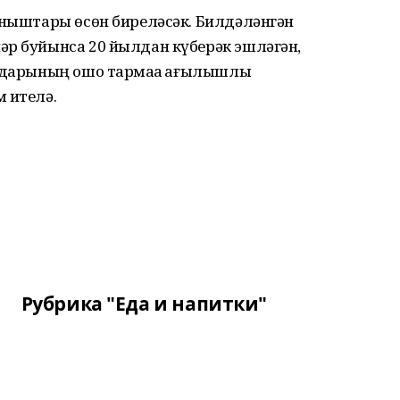
аныштары өсөн биреләсәк. Билдәләнгән
әр буйынса 20 йылдан күберәк эшләгән,
ндарының ошо тармаҡҡа ҡағылышлы
 ителә.
Рубрика "Еда и напитки"