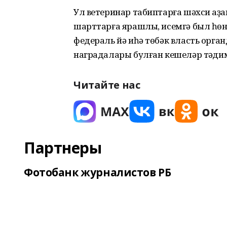
Ул ветеринар табиптарға шәхси ҡаҙ
шарттарға ярашлы, исемгә был һөн
федераль йә иһә төбәк власть орга
наградалары булған кешеләр тәҡдим
Читайте нас
Партнеры
Фотобанк журналистов РБ