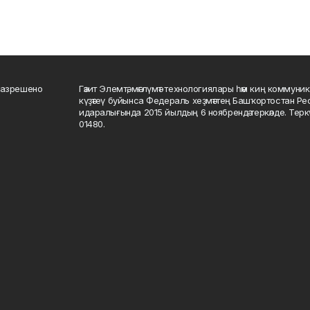
разрешено
Гәзит Элемтә, мәғлүмәт технологиялары һәм киң коммуник
күҙәтеү буйынса Федераль хеҙмәттең Башҡортостан Р
идаралығында 2015 йылдың 6 ноябрендә теркәлде. Тер
01480.