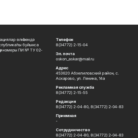
ациялар өлкәһендә
Телефон
еспубликаһы буйынса
8(34772) 2-15-04
кәү номеры ПИ № ТУ 02-
Эл. почта
oskon_askar@mail.ru
Адрес
453620 Абзелиловский район, с.
Аскарово, ул. Ленина, 14а
Рекламная служба
8(34772) 2-15-55
Редакция
8(34772) 2-04-80, 8(34772) 2-04-83
Приемная
-
Сотрудничество
8(34772) 2-04-80, 8(34772) 2-04-83