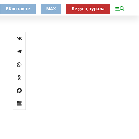
ВКонтакте
MAX
Беҙҙең турала