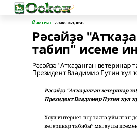
Йәмғиәт
29 МАЯ 2021, 03:45
Рәсәйҙә "Атҡаҙ
табип" исеме и
Рәсәйҙә "Атҡаҙанған ветеринар т
Президент Владимир Путин ҡул 
Рәсәйҙә "Атҡаҙанған ветеринар та
Президент Владимир Путин ҡул ҡу
Хоҡуҡи интернет-порталға ҡуйылған
ветеринар табибы” маҡтаулы исемен