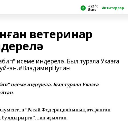
+22 °С
Антитеррор
Ясно
анған ветеринар
ндерелә
абип" исеме индерелә. Был турала Указға
ҡуйған.#ВладимирПутин
бип" исеме индерелә. Был турала Указға
йған.
 документта “Рәсәй Федерацияһының атҡаҙанған
 булдырырға”, тип яҙылған.