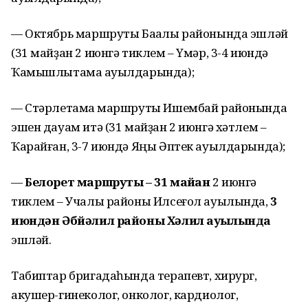
— Октябрь маршруты Баҡалы районында эшләй
(31 майҙан 2 июнгә тиклем – Үмәр, 3-4 июндә
Ҡамышлытамаҡ ауылдарында);
— Стәрлетамаҡ маршруты Ишембай районында
эшен дауам итә (31 майҙан 2 июнгә хәтлем –
Ҡарайған, 3-7 июндә Яңы Әптек ауылдарында);
—
Белорет маршруты – 31 майҙан
2 июнгә
тиклем – Учалы районы Илсеғол ауылында,
3
июндән Әбйәлил районы Хәлил ауылында
эшләй.
Табиптар бригадаһында терапевт, хирург,
акушер-гинеколог, онколог, кардиолог,