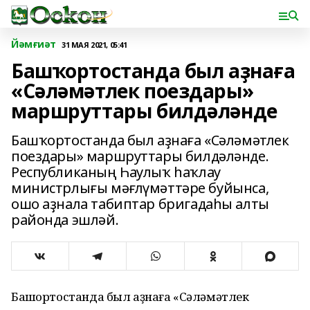
Йәмғиәт
31 МАЯ 2021, 05:41
Башҡортостанда был аҙнаға
«Сәләмәтлек поездары»
маршруттары билдәләнде
Башҡортостанда был аҙнаға «Сәләмәтлек
поездары» маршруттары билдәләнде.
Республиканың Һаулыҡ һаҡлау
министрлығы мәғлүмәттәре буйынса,
ошо аҙнала табиптар бригадаһы алты
районда эшләй.
Башҡортостанда был аҙнаға «Сәләмәтлек