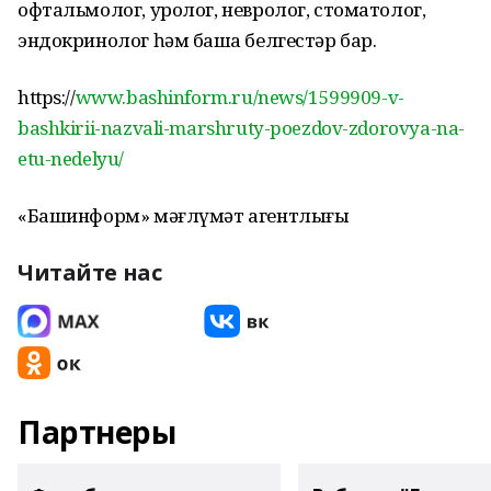
офтальмолог, уролог, невролог, стоматолог,
эндокринолог һәм башҡа белгестәр бар.
https://
www.bashinform.ru/news/1599909-v-
bashkirii-nazvali-marshruty-poezdov-zdorovya-na-
etu-nedelyu/
«Башинформ» мәғлүмәт агентлығы
Читайте нас
Партнеры