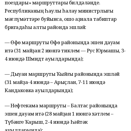
поездары» маршруттары билдәләнде.
Республиканың Һаулыҡ һаҡлау министрлығы
мәғлүмәттәре буйынса, ошо аҙнала табиптар
бригадаһы алты районда эшләй:
— Өфө маршруты Өфө районында эшен дауам
итә (31 майҙан 2 июнгә тиклем — Рус Юрмашы, 3-
4 июндә Шмидт ауылдарында);
— Дыуан маршруты Ҡыйғы районында эшләй
(31 майҙа-4 июндә – Арыҫлан, 7-11 июндә
Кандаковка ауылдарында);
— Нефтекама маршруты – Балтас районында
эшен дауам итә (28 майҙан 1 июнгә хәтлем –
Түбәнге Ҡарыш, 2-4 июндә Һәйтәк
ауылдарында);