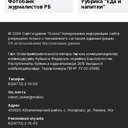
Фотобанк
Рубрика "Еда и
журналистов РБ
напитки"
© 2026 Сайт издания "Оскон" Копирование информации сайта
разрешено только с письменного согласия администрации.
Об использовании персональных данных
Гәзит Элемтә, мәғлүмәт технологиялары һәм киң коммуникациялар
өлкәһендә күҙәтеү буйынса Федераль хеҙмәттең Башҡортостан
Республикаһы буйынса идаралығында 2015 йылдың 6
ноябрендә теркәлде. Теркәү номеры ПИ № ТУ 02-01480.
Телефон
8(34772) 2-15-04
Эл. почта
oskon_askar@mail.ru
Адрес
453620 Абзелиловский район, с. Аскарово, ул. Ленина, 14а
Рекламная служба
8(34772) 2-15-55