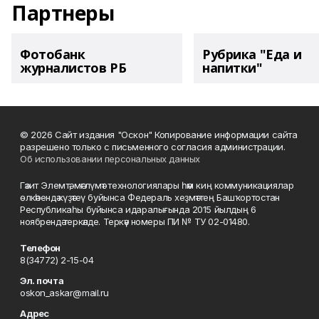
Партнеры
Фотобанк
Рубрика "Еда и
журналистов РБ
напитки"
© 2026 Сайт издания "Оскон" Копирование информации сайта
разрешено только с письменного согласия администрации.
Об использовании персональных данных
Гәзит Элемтә, мәғлүмәт технологиялары һәм киң коммуникациялар
өлкәһендә күҙәтеү буйынса Федераль хеҙмәттең Башҡортостан
Республикаһы буйынса идаралығында 2015 йылдың 6
ноябрендә теркәлде. Теркәү номеры ПИ № ТУ 02-01480.
Телефон
8(34772) 2-15-04
Эл. почта
oskon_askar@mail.ru
Адрес