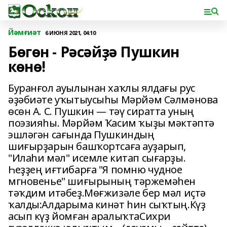
Йәмғиәт
6 ИЮНЯ 2021, 04:10
Бөгөн - Рәсәйҙә Пушкин
көнө!
Буранғол ауылынан хаҡлы ялдағы рус
әҙәбиәте уҡытыусыһы Мәрйәм Сәлмәнова
өсөн А. С. Пушкин — тәү сиратта уның
поэзияһы. Мәрйәм Ҡасим ҡыҙы мәктәптә
эшләгән сағында Пушкиндың
шиғырҙарын башҡортсаға ауҙарып,
"Илаһи мәл" исемле китап сығарҙы.
Һеҙҙең иғтибарға "Я помню чудное
мгновенье" шиғырының тәржемәһен
тәҡдим итәбеҙ.Мөғжизәле бер мәл иҫтә
ҡалды:Алдарыма кинәт һин сыҡтың.Күҙ
асып күҙ йомған аралыҡтаСихри