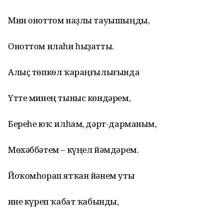
Мин оноттом наҙлы тауышыңды,
Оноттом илаһи һыҙатты.
Алыҫ төпкөл ҡараңғылығында
Үтте минең тыныс көндәрем,
Береһе юҡ: илһам, дәрт-дарманым,
Мөхәббәтем – күңел йәмдәрем.
Йоҡомһорап ятҡан йәнем уты
Һине күреп ҡабат ҡабынды,