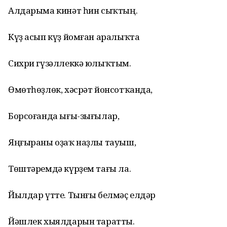
Алдарыма кинәт һин сыҡтың.
Күҙ асып күҙ йомған аралыҡта
Сихри гүзәллеккә юлыҡтым.
Өмөтһөҙлөк, хәсрәт йонсотҡанда,
Борсоғанда ығы-зығылар,
Яңғыраны оҙаҡ наҙлы тауыш,
Төштәремдә күрҙем тағы ла.
Йылдар үтте. Тынғы белмәҫ елдәр
Йәшлек хыялдарын таратты.