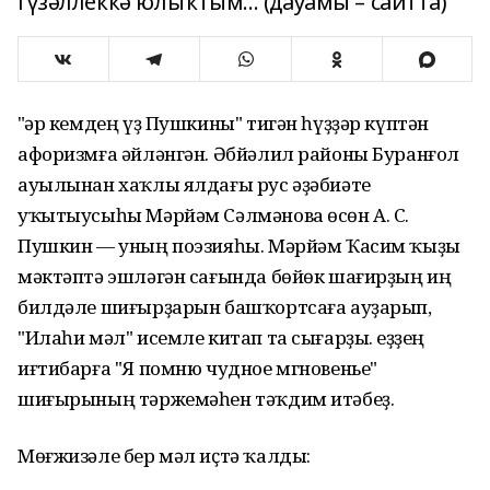
гүзәллеккә юлыҡтым... (дауамы – сайтта)
"Һәр кемдең үҙ Пушкины" тигән һүҙҙәр күптән
афоризмға әйләнгән. Әбйәлил районы Буранғол
ауылынан хаҡлы ялдағы рус әҙәбиәте
уҡытыусыһы Мәрйәм Сәлмәнова өсөн А. С.
Пушкин — уның поэзияһы. Мәрйәм Ҡасим ҡыҙы
мәктәптә эшләгән сағында бөйөк шағирҙың иң
билдәле шиғырҙарын башҡортсаға ауҙарып,
"Илаһи мәл" исемле китап та сығарҙы. Һеҙҙең
иғтибарға "Я помню чудное мгновенье"
шиғырының тәржемәһен тәҡдим итәбеҙ.
Мөғжизәле бер мәл иҫтә ҡалды: