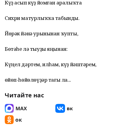
Күҙ асып күҙ йомған аралыҡта
Сихри матурлыҡҡа табынды.
Йөрәк йәнә урынынан ҡупты,
Бөтәһе лә тыуҙы яңынан:
Күңел дәртем, илһам, күҙ йәштәрем,
Һөйөп-һөйөлөүҙәр тағы ла...
Читайте нас