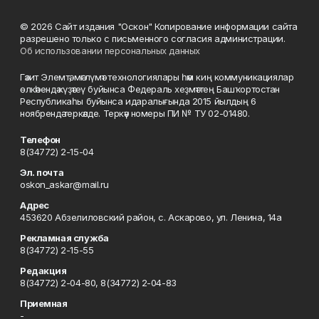
© 2026 Сайт издания "Оскон" Копирование информации сайта
разрешено только с письменного согласия администрации.
Об использовании персональных данных
Гәзит Элемтә, мәғлүмәт технологиялары һәм киң коммуникациялар
өлкәһендә күҙәтеү буйынса Федераль хеҙмәттең Башҡортостан
Республикаһы буйынса идаралығында 2015 йылдың 6
ноябрендә теркәлде. Теркәү номеры ПИ № ТУ 02-01480.
Телефон
8(34772) 2-15-04
Эл. почта
oskon_askar@mail.ru
Адрес
453620 Абзелиловский район, с. Аскарово, ул. Ленина, 14а
Рекламная служба
8(34772) 2-15-55
Редакция
8(34772) 2-04-80, 8(34772) 2-04-83
Приемная
-