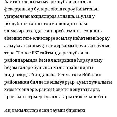
йәмғиәтен нығытыу, республика халҡын
фекерҙәштәр булараҡ ойоштороу йәһәтенән
уҙғарылған акцияларҙа ҡатнаша. Шулай уҡ
республика халҡы тормошондағы һәм
эшмәкәрлегендәге иң проблемалы, социаль
әһәмиәттәге өлкәләрҙе асыҡлау йәһәтенән һорау
алыуҙа ҡатнашыу ҙа лидерҙарҙың бурысы булып
тора. "Голос РБ" сайтында республика
райондарында һәм ҡалаларында һорау алыу
һөҙөмтәләре буйынса халыҡ араһындағы
лидерҙарҙы билдәләнә. Исемлектә Әбйәлил
районынан билдәле эшҡыуарҙар, ауыл хужалығы
хеҙмәтсәндәре, район Советы депутаттары,
крәҫтиән-фермер хужалыҡтары етәкселәре бар.
Иң лайыҡлылар өсөн тауыш бирәйек!