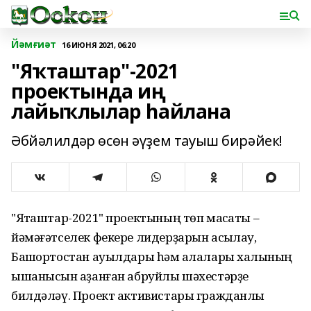
Йәмғиәт
16 ИЮНЯ 2021, 06:20
"Яҡташтар"-2021
проектында иң
лайыҡлылар һайлана
Әбйәлилдәр өсөн әүҙем тауыш бирәйек!
"Яҡташтар-2021" проектының төп маҡсаты –
йәмәғәтселек фекере лидерҙарын асыҡлау,
Башҡортостан ауылдары һәм ҡалалары халҡының
ышанысын ҡаҙанған абруйлы шәхестәрҙе
билдәләү. Проект активистары гражданлыҡ