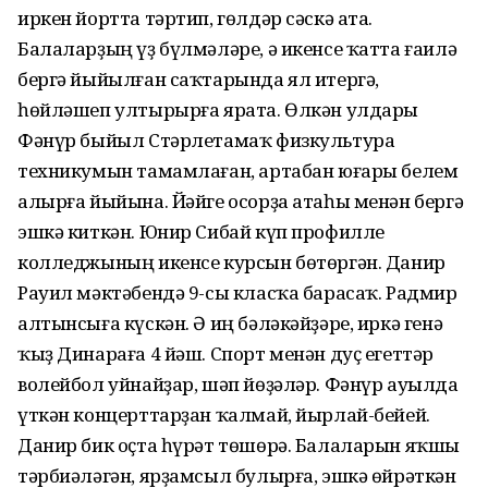
иркен йортта тәртип, гөлдәр сәскә ата.
Балаларҙың үҙ бүлмәләре, ә икенсе ҡатта ғаилә
бергә йыйылған саҡтарында ял итергә,
һөйләшеп ултырырға ярата. Өлкән улдары
Фәнүр быйыл Стәрлетамаҡ физкультура
техникумын тамамлаған, артабан юғары белем
алырға йыйына. Йәйге осорҙа атаһы менән бергә
эшкә киткән. Юнир Сибай күп профилле
колледжының икенсе курсын бөтөргән. Данир
Рауил мәктәбендә 9-сы класҡа барасаҡ. Радмир
алтынсыға күскән. Ә иң бәләкәйҙәре, иркә генә
ҡыҙ Динараға 4 йәш. Спорт менән дуҫ егеттәр
волейбол уйнайҙар, шәп йөҙәләр. Фәнүр ауылда
үткән концерттарҙан ҡалмай, йырлай-бейей.
Данир бик оҫта һүрәт төшөрә. Балаларын яҡшы
тәрбиәләгән, ярҙамсыл булырға, эшкә өйрәткән