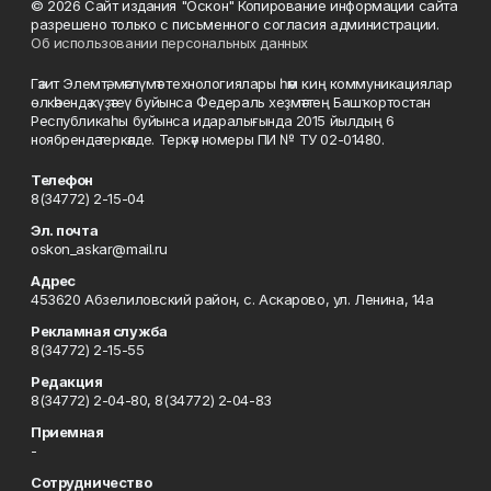
© 2026 Сайт издания "Оскон" Копирование информации сайта
разрешено только с письменного согласия администрации.
Об использовании персональных данных
Гәзит Элемтә, мәғлүмәт технологиялары һәм киң коммуникациялар
өлкәһендә күҙәтеү буйынса Федераль хеҙмәттең Башҡортостан
Республикаһы буйынса идаралығында 2015 йылдың 6
ноябрендә теркәлде. Теркәү номеры ПИ № ТУ 02-01480.
Телефон
8(34772) 2-15-04
Эл. почта
oskon_askar@mail.ru
Адрес
453620 Абзелиловский район, с. Аскарово, ул. Ленина, 14а
Рекламная служба
8(34772) 2-15-55
Редакция
8(34772) 2-04-80, 8(34772) 2-04-83
Приемная
-
Сотрудничество