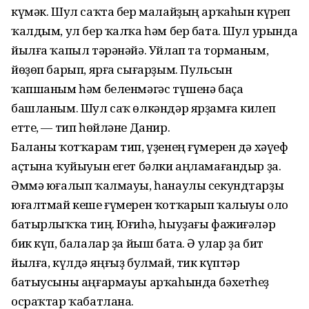
күмәк. Шул саҡта бер малайҙың арҡаһын күреп
ҡалдым, ул бер ҡалҡа һәм бер бата. Шул урында
йылға ҡапыл тәрәнәйә. Уйлап та торманым,
йөҙөп барып, ярға сығарҙым. Пульсын
ҡапшаным һәм беленмәгәс түшенә баҫа
башланым. Шул саҡ өлкәндәр ярҙамға килеп
етте, — тип һөйләне Данир.
Баланы ҡотҡарам тип, үҙенең ғүмерен дә хәүеф
аҫтына ҡуйыуын егет бәлки аңламағандыр ҙа.
Әммә юғалып ҡалмауы, һанаулы секундтарҙы
юғалтмай кеше ғүмерен ҡотҡарып ҡалыуы оло
батырлыҡҡа тиң. Юғиһә, һыуҙағы фажиғәләр
бик күп, балалар ҙа йыш бата. Ә улар ҙа бит
йылға, күлдә яңғыҙ булмай, тик күптәр
батыусыны аңғармауы арҡаһында бәхетһеҙ
осраҡтар ҡабатлана.