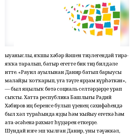
Ҡыуаныслы, яҡшы хәбәр йәшен тиҙлегендәй тирә-
яҡҡа таралып, батыр егетте бик тиҙ билдәле
итте. «Рауил ауылынан Данир батып барыусы
малайҙы ҡотҡарып, уға тәүге ярҙам күрһәткән»,
— был яңылыҡ бөтә социаль селтәрҙәрҙе урап
сыҡты. Хатта республика Башлығы Радий
Хәбиров иң беренсе булып үҙенең сәхифәһендә
был хәл тураһында яҙҙы һәм ҡыйыу егеткә һәм
ата-әсәһенә рәхмәт һүҙҙәрен еткерҙе.
Шундай изге эш ҡылған Данир, уны тәүәккәл,