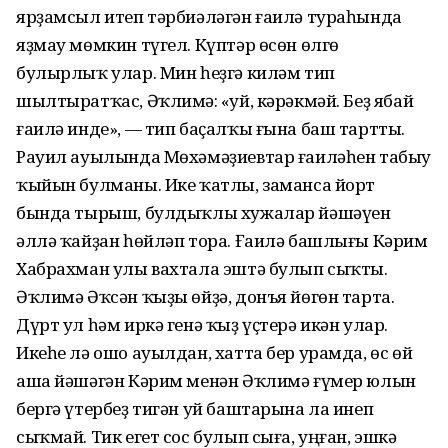
ярҙамсыл итеп тәрбиәләгән ғаилә тураһында
яҙмау мөмкин түгел. Күптәр өсөн өлгө
булырлыҡ улар. Мин һеҙгә киләм тип
шылтыратҡас, Әҡлимә: «Ҡуй, кәрәкмәй. Беҙ ябай
ғаилә инде», — тип баҫалҡы ғына баш тартты.
Рауил ауылында Мөхәмәҙиевтар ғаиләһен табыу
ҡыйын булманы. Ике ҡатлы, заманса йорт
бында тырыш, булдыҡлы хужалар йәшәүен
әллә ҡайҙан һөйләп тора. Ғаилә башлығы Кәрим
Хабрахман улы вахтала эштә булып сыҡты.
Әҡлимә Әҡсән ҡыҙы өйҙә, донъя йөгөн тарта.
Дүрт ул һәм иркә генә ҡыҙ үҫтерә икән улар.
Икеһе лә ошо ауылдан, хатта бер урамда, өс өй
аша йәшәгән Кәрим менән Әҡлимә ғүмер юлын
бергә үтербеҙ тигән уй баштарына ла инеп
сыҡмай. Тик егет сос булып сыға, уңған, эшкә