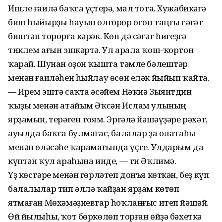
Ишле ғаилә баҡса үҫтерә, мал тота. Хужабикәгә
биш һыйырҙы һауып өлгөрөр өсөн таңғы сәғәт
биштән торорға кәрәк. Көн дә сәғәт һигеҙгә
тиклем ағын эшкәртә. Ул арала ҡош-ҡортон
ҡарай. Шунан оҙон ҡышта тәмле бәлештәр
менән ғаиләһен һыйлау өсөн еләк йыйып ҡайта.
— Ирем эштә саҡта әсәйем Нәҡиә Зыяитдин
ҡыҙы менән атайым Әҡсән Ислам улының
ярҙамын, терәген тоям. Эргәлә йәшәүҙәре рәхәт,
ауылда баҡса булмағас, балалар ҙа олатаһы
менән өләсәһе ҡарамағында үҫте. Улдарым да
күптән ҡул араһына инде, — ти Әҡлимә.
Үҙ көстәре менән гөрләтеп донъя көткән, беҙ күп
балалылар тип әллә ҡайҙан ярҙам көтөп
ятмаған Мөхәмәҙиевтар һоҡланғыс итеп йәшәй.
Өй йылыһы, ҡот бөркөлөп торған өйҙә бәхеткә