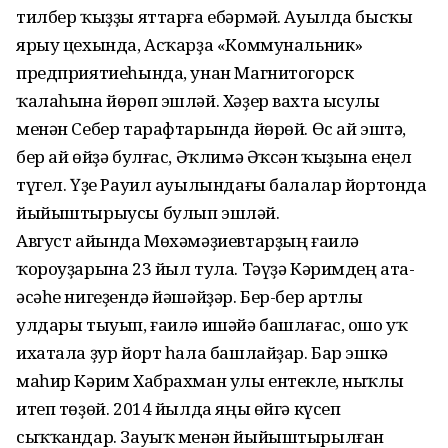
тилбер ҡыҙҙы яттарға ебәрмәй. Ауылда бысҡы
ярыу цехында, Асҡарҙа «Коммунальник»
предприятиеһында, унан Магнитогорск
ҡалаһына йөрөп эшләй. Хәҙер вахта ысулы
менән Себер тарафтарында йөрөй. Өс ай эштә,
бер ай өйҙә булғас, Әҡлимә Әҡсән ҡыҙына еңел
түгел. Үҙе Рауил ауылындағы балалар йортонда
йыйыштырыусы булып эшләй.
Август айында Мөхәмәҙиевтарҙың ғаилә
ҡороуҙарына 23 йыл тула. Тәүҙә Кәримдең ата-
әсәһе нигеҙендә йәшәйҙәр. Бер-бер артлы
улдары тыуып, ғаилә ишәйә башлағас, ошо уҡ
ихатала ҙур йорт һала башлайҙар. Бар эшкә
маһир Кәрим Хабрахман улы ентекле, ныҡлы
итеп төҙөй. 2014 йылда яңы өйгә күсеп
сыҡҡандар. Зауыҡ менән йыйыштырылған