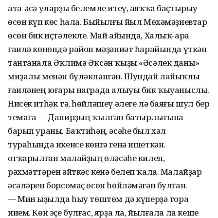
ата-әсә уларҙы белемле итеү, аяҡҡа баҫтырыу
өсөн күп көс һала. Быйылғы йыл Мөхәмәҙиевтар
өсөн бик иҫтәлекле. Май айында, Халыҡ-ара
ғаилә көнөндә район мәҙәниәт һарайында үткән
тантанала Әҡлимә Әҡсән ҡыҙы «Әсәлек даны»
миҙалы менән бүләкләнгән. Шундай лайыҡлы
ғаиләнең юғары награда алыуы бик ҡыуаныслы.
Нисек итһәк тә, һөйләшеү әлеге лә баяғы шул бер
темаға — Данирҙың ҡылған батырлығына
барып ураны. Баҡтиһәң, әсәһе был хәл
тураһында икенсе көнгә генә ишеткән.
Ҡотҡарылған малайҙың өләсәһе килеп,
рәхмәттәрен әйткәс кенә белеп ҡала. Малайҙар
әсәләрен борсомаҫ өсөн һөйләмәгән булған.
— Мин Ҡыҙылда һыу төштөм дә күперҙә тора
инем. Көн эҫе булғас, ярҙа ла, йылғала ла кеше