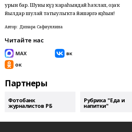
урын бар. Шуны күҙ ҡараһындай һаҡлап, оҙаҡ
йылдар шулай татыулыҡта йәшәргә яҙһын!
Автор:
Динара Сафиуллина
Читайте нас
Партнеры
Фотобанк
Рубрика "Еда и
журналистов РБ
напитки"