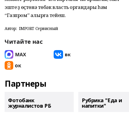
эште үҙ өҫтөнә төбәк власть органдары һәм
“Газпром” алырға тейеш.
Автор:
IMPORT Сервисный
Читайте нас
Партнеры
Фотобанк
Рубрика "Еда и
журналистов РБ
напитки"