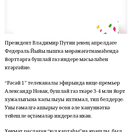
Президент Владимир Путин үҙенең апрелдәге
Федераль Йыйылышҡа мөрәжәғәтнамәһендә
йорттарға бушлай газ индереү мәсьәләһен
күтәргәйне.
“Рәсәй 1” телеканалы эфирында вице-премьер
Александр Новак, бушлай газ үткәреү 3-4 млн йорт
хужалығына ҡағылыуы ихтимал, тип белдерҙе.
Уны ғәмәлгә ашырыу өсөн әле ҡануниәткә
тейешле өҫтәмәләр индерелә икән.
Хөкүмәт раҫлаған “юл картаһы”на ярашлы, был