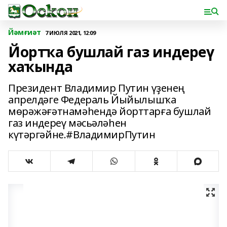
Йәмғиәт
7 ИЮЛЯ 2021, 12:09
Йортҡа бушлай газ индереү
хаҡында
Президент Владимир Путин үҙенең
апрелдәге Федераль Йыйылышҡа
мөрәжәғәтнамәһендә йорттарға бушлай
газ индереү мәсьәләһен
күтәргәйне.#ВладимирПутин