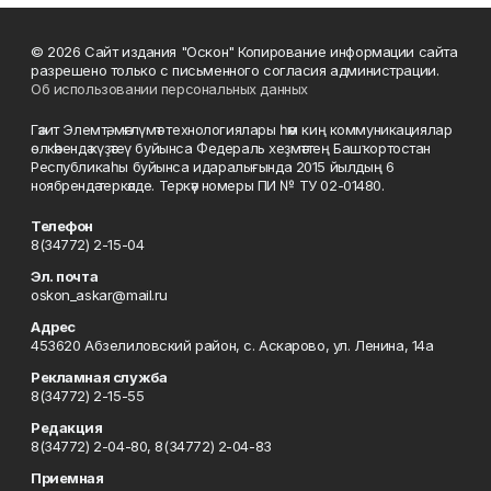
© 2026 Сайт издания "Оскон" Копирование информации сайта
разрешено только с письменного согласия администрации.
Об использовании персональных данных
Гәзит Элемтә, мәғлүмәт технологиялары һәм киң коммуникациялар
өлкәһендә күҙәтеү буйынса Федераль хеҙмәттең Башҡортостан
Республикаһы буйынса идаралығында 2015 йылдың 6
ноябрендә теркәлде. Теркәү номеры ПИ № ТУ 02-01480.
Телефон
8(34772) 2-15-04
Эл. почта
oskon_askar@mail.ru
Адрес
453620 Абзелиловский район, с. Аскарово, ул. Ленина, 14а
Рекламная служба
8(34772) 2-15-55
Редакция
8(34772) 2-04-80, 8(34772) 2-04-83
Приемная