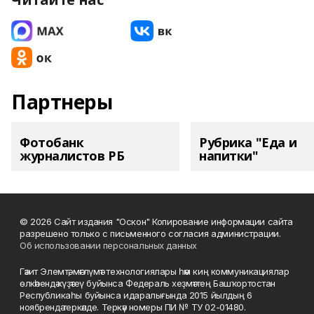
Партнеры
Фотобанк
Рубрика "Еда и
журналистов РБ
напитки"
© 2026 Сайт издания "Оскон" Копирование информации сайта
разрешено только с письменного согласия администрации.
Об использовании персональных данных
Гәзит Элемтә, мәғлүмәт технологиялары һәм киң коммуникациялар
өлкәһендә күҙәтеү буйынса Федераль хеҙмәттең Башҡортостан
Республикаһы буйынса идаралығында 2015 йылдың 6
ноябрендә теркәлде. Теркәү номеры ПИ № ТУ 02-01480.