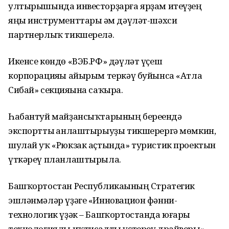
ултырышында инвесторҙарға ярҙам итеүҙең
яңы инструменттары һәм дәүләт-шәхси
партнерлыҡ тикшерелә.
Икенсе көндө «ВЭБ.РФ» дәүләт үҫеш
корпорацияһы айырым теркәү буйынса «Атла
Сибай» секцияһына саҡыра.
Һабантуй майҙансыҡтарының береһендә
экспортты һанлаштырыуҙы тикшерергә мөмкин,
шулай уҡ «Рюкзак аҫтында» туристик проектын
үткәреү планлаштырыла.
Башҡортостан Республикаһының Стратегик
эшләнмәләр үҙәге «Инновацион фәнни-
технологик үҙәк – Башҡортостанда юғары
технологиялы иҡтисадты үҫтереү драйверы»