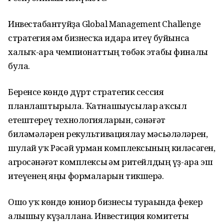
Инвестһабантуйҙа Global Management Challenge
стратегия һәм бизнесҡа идара итеү буйынса
халыҡ-ара чемпионаттың төбәк этабы финалы
була.
Беренсе көндө дүрт стратегик сессия
планлаштырыла. Ҡатнашыусылар һаҡсыл
етештереү технологияларын, сәнәғәт
биләмәләрен рекультивациялау мәсьәләләрен,
шулай уҡ Рәсәй урман комплексының киләсәген,
агросәнәғәт комплексы һәм ритейлдың үҙ-ара эш
итеүенең яңы формаларын тикшерә.
Ошо уҡ көндө юниор бизнесы тураһында фекер
алышыу күҙаллана. Инвестиция комитеты