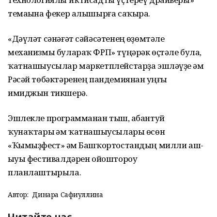
темаһына фекер алышырға саҡыра.
«Дәүләт сәнәғәт сәйәсәтенең һөҙөмтәле
механизмы булараҡ ФРП» түңәрәк өҫтәле була,
ҡатнашыусылар маркетплейстарҙа эшләүҙе һәм
Рәсәй төбәктәренең пандемиянан һуңғы
имиджын тикшерә.
Эшлекле программанан тыш, һабантуй
ҡунаҡтары һәм ҡатнашыусылары өсөн
«Ҡымыҙфест» һәм Башҡортостандың милли аш-
һыуы фестивалдәрен ойоштороу
планлаштырыла.
Автор:
Динара Сафиуллина
Читайте нас