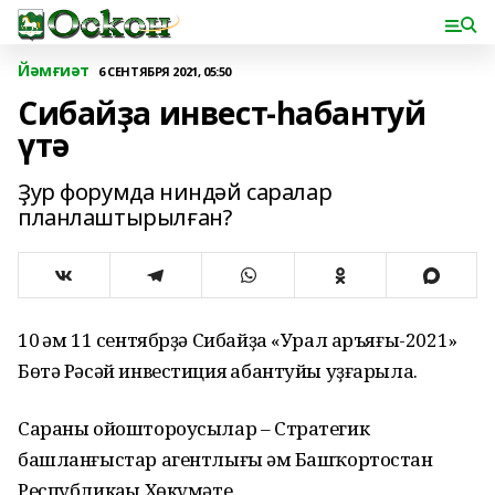
Йәмғиәт
6 СЕНТЯБРЯ 2021, 05:50
Сибайҙа инвест-һабантуй
үтә
Ҙур форумда ниндәй саралар
планлаштырылған?
10 һәм 11 сентябрҙә Сибайҙа «Урал аръяғы-2021»
Бөтә Рәсәй инвестиция һабантуйы уҙғарыла.
Сараны ойоштороусылар – Стратегик
башланғыстар агентлығы һәм Башҡортостан
Республикаһы Хөкүмәте.