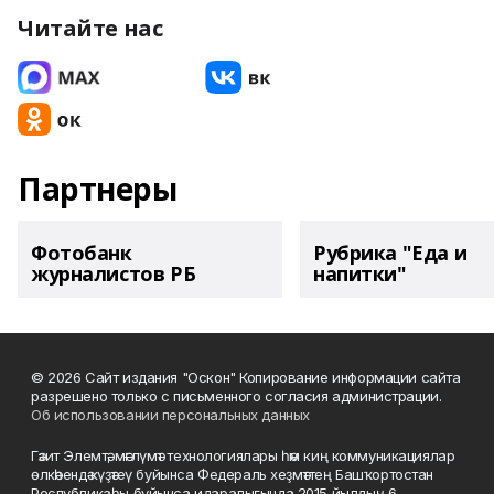
Читайте нас
Партнеры
Фотобанк
Рубрика "Еда и
журналистов РБ
напитки"
© 2026 Сайт издания "Оскон" Копирование информации сайта
разрешено только с письменного согласия администрации.
Об использовании персональных данных
Гәзит Элемтә, мәғлүмәт технологиялары һәм киң коммуникациялар
өлкәһендә күҙәтеү буйынса Федераль хеҙмәттең Башҡортостан
Республикаһы буйынса идаралығында 2015 йылдың 6