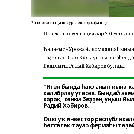
Башҡортостанда иң ҙур элеватор сафҡа инде
Проектҡа инвестициялар 2,6 миллиа
Һаҡлағыс «Урожай» компанияһының с
төҙөлгән. Оло Күл ауылы эргәһендә
Башлығы Радий Хәбиров булды.
"Иген бында һаҡланып ҡына ҡ
калибрлау үтәсәк. Бындай зам
кәрәк, сөнки беҙҙең уңыш йылы
Радий Хәбиров.
Ошо уҡ инвестор республикала
һөтсөлөк-тауар фермаһы төҙөй