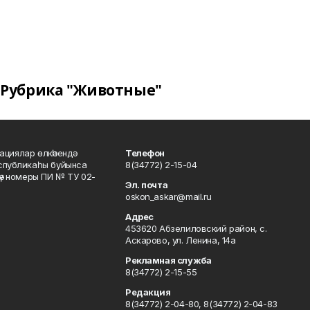
Рубрика "Животные"
ациялар өлкәһендә
Телефон
еспубликаһы буйынса
8(34772) 2-15-04
кәү номеры ПИ № ТУ 02-
Эл. почта
oskon_askar@mail.ru
Адрес
453620 Абзелиловский район, с.
Аскарово, ул. Ленина, 14а
Рекламная служба
8(34772) 2-15-55
Редакция
8(34772) 2-04-80, 8(34772) 2-04-83