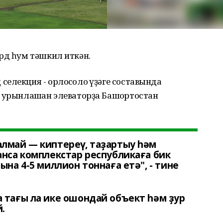
рд һум тәшкил иткән.
елекция - орлоҡсолоҡ үҙәге составында
 урынлашҡан элеваторҙа Башҡортостан
алмай — киптереү, таҙартыу һәм
анса комплекстар республикаға бик
на 4-5 миллион тоннаға етә", - тине
 тағы ла ике ошондай объект һәм ҙур
.