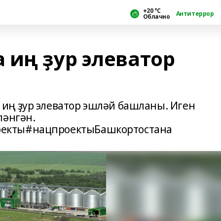
+20 °С
Антитеррор
Облачно
 иң ҙур элеватор
иң ҙур элеватор эшләй башланы. Иген
ләнгән.
екты#нацпроектыБашкортостана