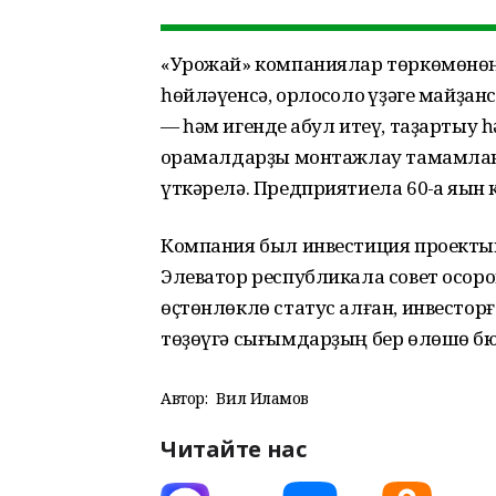
«Урожай» компаниялар төркөмөнөң 
һөйләүенсә, орлоҡсолоҡ үҙәге майҙ
— һәм игенде ҡабул итеү, таҙартыу
ҡорамалдарҙы монтажлау тамамланғ
үткәрелә. Предприятиела 60-ҡа яҡын
Компания был инвестиция проектын
Элеватор республикала совет осоро
өҫтөнлөклө статус алған, инвесто
төҙөүгә сығымдарҙың бер өлөшө бюд
Автор:
Вил Илһамов
Читайте нас