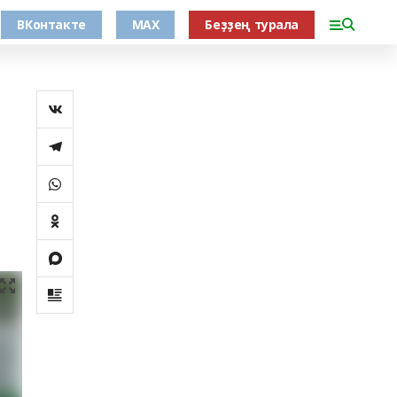
ВКонтакте
MAX
Беҙҙең турала