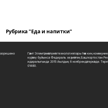
Рубрика "Еда и напитки"
разрешено
Гәзит Элемтә, мәғлүмәт технологиялары һәм киң коммуник
күҙәтеү буйынса Федераль хеҙмәттең Башҡортостан Р
идаралығында 2015 йылдың 6 ноябрендә теркәлде. Тер
01480.