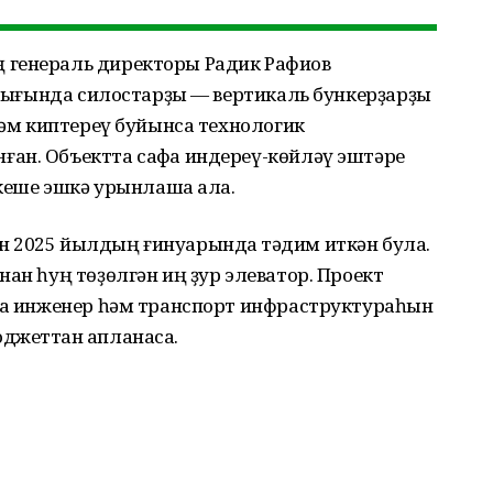
генераль директоры Радик Рафиҡов
ансығында силостарҙы — вертикаль бункерҙарҙы
 һәм киптереү буйынса технологик
ан. Объектта сафҡа индереү-көйләү эштәре
 кеше эшкә урынлаша ала.
 2025 йылдың ғинуарында тәҡдим иткән була.
нан һуң төҙөлгән иң ҙур элеватор. Проект
рға инженер һәм транспорт инфраструктураһын
жеттан ҡапланасаҡ.