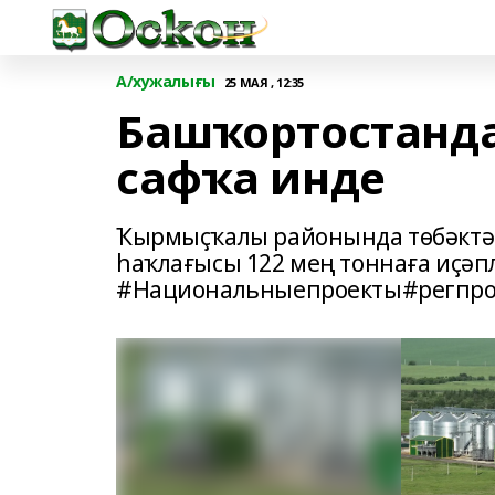
А/хужалығы
25 МАЯ , 12:35
Башҡортостанда
сафҡа инде
Ҡырмыҫҡалы районында төбәктә 
һаҡлағысы 122 мең тоннаға иҫәп
#Национальныепроекты#регпро