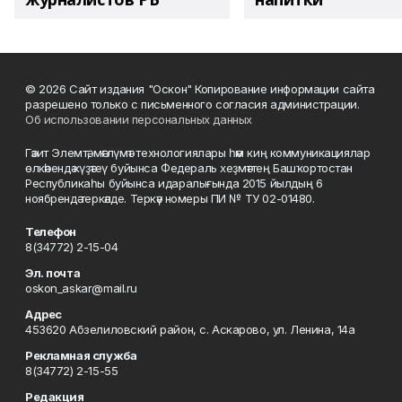
© 2026 Сайт издания "Оскон" Копирование информации сайта
разрешено только с письменного согласия администрации.
Об использовании персональных данных
Гәзит Элемтә, мәғлүмәт технологиялары һәм киң коммуникациялар
өлкәһендә күҙәтеү буйынса Федераль хеҙмәттең Башҡортостан
Республикаһы буйынса идаралығында 2015 йылдың 6
ноябрендә теркәлде. Теркәү номеры ПИ № ТУ 02-01480.
Телефон
8(34772) 2-15-04
Эл. почта
oskon_askar@mail.ru
Адрес
453620 Абзелиловский район, с. Аскарово, ул. Ленина, 14а
Рекламная служба
8(34772) 2-15-55
Редакция