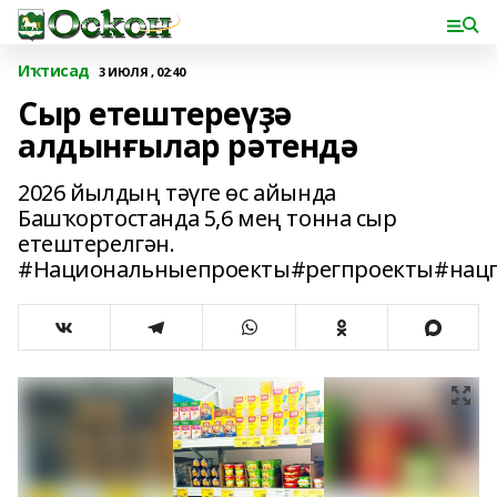
Иҡтисад
3 ИЮЛЯ , 02:40
Сыр етештереүҙә
алдынғылар рәтендә
2026 йылдың тәүге өс айында
Башҡортостанда 5,6 мең тонна сыр
етештерелгән.
#Национальныепроекты#регпроекты#нацп