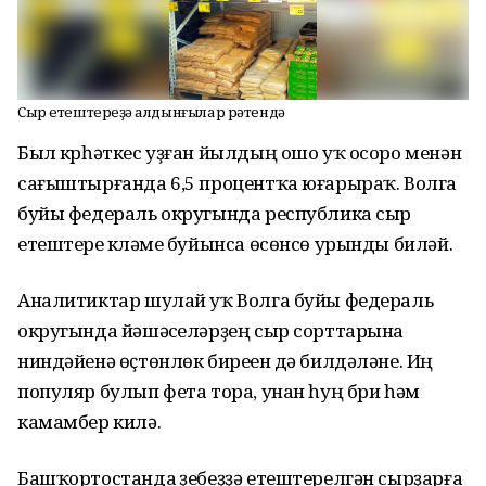
Сыр етештереүҙә алдынғылар рәтендә
Был күрһәткес уҙған йылдың ошо уҡ осоро менән
сағыштырғанда 6,5 процентҡа юғарыраҡ. Волга
буйы федераль округында республика сыр
етештереү күләме буйынса өсөнсө урынды биләй.
Аналитиктар шулай уҡ Волга буйы федераль
округында йәшәүселәрҙең сыр сорттарына
ниндәйенә өҫтөнлөк биреүен дә билдәләне. Иң
популяр булып фета тора, унан һуң бри һәм
камамбер килә.
Башҡортостанда үҙебеҙҙә етештерелгән сырҙарға