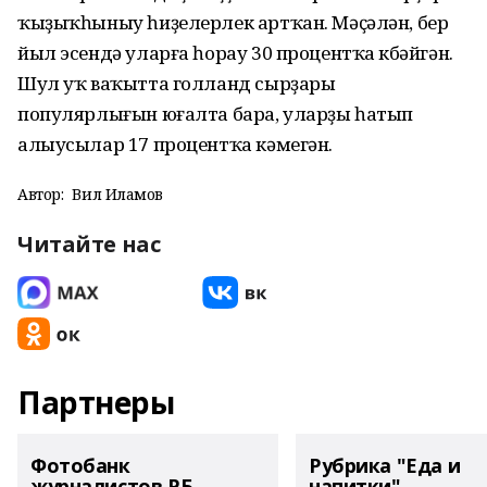
ҡыҙыҡһыныу һиҙелерлек артҡан. Мәҫәлән, бер
йыл эсендә уларға һорау 30 процентҡа күбәйгән.
Шул уҡ ваҡытта голланд сырҙары
популярлығын юғалта бара, уларҙы һатып
алыусылар 17 процентҡа кәмегән.
Автор:
Вил Илһамов
Читайте нас
Партнеры
Фотобанк
Рубрика "Еда и
журналистов РБ
напитки"