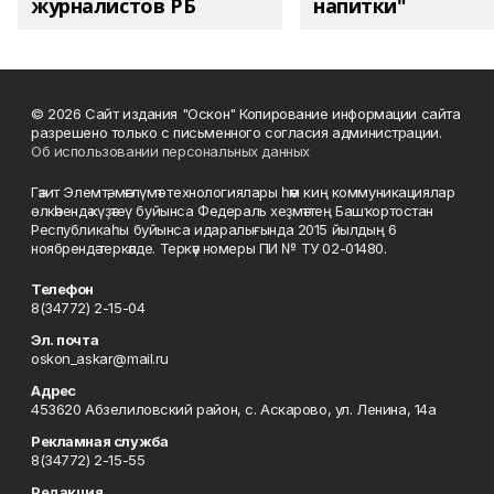
журналистов РБ
напитки"
© 2026 Сайт издания "Оскон" Копирование информации сайта
разрешено только с письменного согласия администрации.
Об использовании персональных данных
Гәзит Элемтә, мәғлүмәт технологиялары һәм киң коммуникациялар
өлкәһендә күҙәтеү буйынса Федераль хеҙмәттең Башҡортостан
Республикаһы буйынса идаралығында 2015 йылдың 6
ноябрендә теркәлде. Теркәү номеры ПИ № ТУ 02-01480.
Телефон
8(34772) 2-15-04
Эл. почта
oskon_askar@mail.ru
Адрес
453620 Абзелиловский район, с. Аскарово, ул. Ленина, 14а
Рекламная служба
8(34772) 2-15-55
Редакция