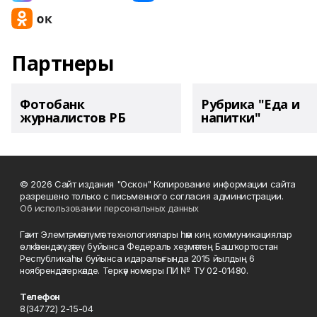
Партнеры
Фотобанк
Рубрика "Еда и
журналистов РБ
напитки"
© 2026 Сайт издания "Оскон" Копирование информации сайта
разрешено только с письменного согласия администрации.
Об использовании персональных данных
Гәзит Элемтә, мәғлүмәт технологиялары һәм киң коммуникациялар
өлкәһендә күҙәтеү буйынса Федераль хеҙмәттең Башҡортостан
Республикаһы буйынса идаралығында 2015 йылдың 6
ноябрендә теркәлде. Теркәү номеры ПИ № ТУ 02-01480.
Телефон
8(34772) 2-15-04