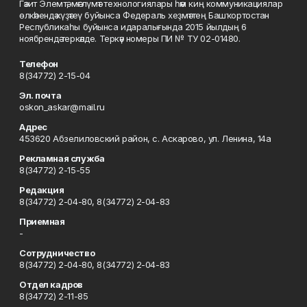
Гәзит Элемтә, мәғлүмәт технологиялары һәм киң коммуникациялар
өлкәһендә күҙәтеү буйынса Федераль хеҙмәттең Башҡортостан
Республикаһы буйынса идаралығында 2015 йылдың 6
ноябрендә теркәлде. Теркәү номеры ПИ № ТУ 02-01480.
Телефон
8(34772) 2-15-04
Эл. почта
oskon_askar@mail.ru
Адрес
453620 Абзелиловский район, с. Аскарово, ул. Ленина, 14а
Рекламная служба
8(34772) 2-15-55
Редакция
8(34772) 2-04-80, 8(34772) 2-04-83
Приемная
-
Сотрудничество
8(34772) 2-04-80, 8(34772) 2-04-83
Отдел кадров
8(34772) 2-11-85