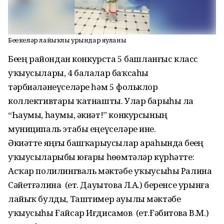
Беҙҙекеләр лайыҡлы урындар яуланы
Беҙҙең райондан конкурста 5 башланғыс класс
уҡыусылары, 4 балалар баҡсаһы
тәрбиәләнеүселәре һәм 5 фольклор
коллективтары ҡатнашты. Улар барыһы ла
“Һаумы, һаумы, әкиәт!” конкурсының
муниципаль этабы еңеүселәре ине.
Әкиәтте яңғыҙ башҡарыусылар араһында беҙҙең
уҡыусыларыбыҙ юғары һөҙөмтәләр күрһәтте:
Асҡар полилингваль мәктәбе уҡыусыһы Ралина
Сәйетғәлина (ет. Дауытова Л.А.) беренсе урынға
лайыҡ булды, Таштимер ауылы мәктәбе
уҡыусыһы Ғайсар Иғдисамов (ет.Ғәбитова В.М.)