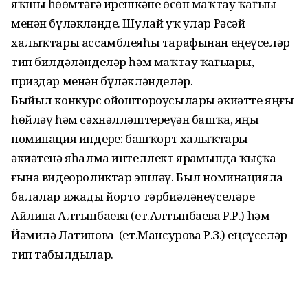
яҡшы һөҙөмтәгә ирешкәне өсөн маҡтау ҡағыҙы
менән бүләкләнде. Шулай уҡ улар Рәсәй
халыҡтары ассамблеяһы тарафынан еңеүселәр
тип билдәләнделәр һәм маҡтау ҡағыҙҙары,
приздар менән бүләкләнделәр.
Быйыл конкурс ойоштороусылары әкиәтте яңғыҙ
һөйләү һәм сәхнәлләштереүҙән башҡа, яңы
номинация индерҙе: башҡорт халыҡтары
әкиәтенә яһалма интеллект ярҙамында ҡыҫҡа
ғына видеороликтар эшләү. Был номинацияла
балалар ижады йорто тәрбиәләнеүселәре
Айлина Алтынбаева (ет.Алтынбаева Р.Р.) һәм
Йәмилә Латипова (ет.Мансурова Р.З.) еңеүселәр
тип табылдылар.