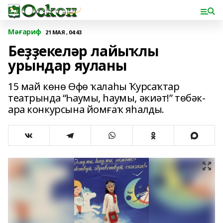
Мәғариф
21 МАЯ , 04:43
Беҙҙекеләр лайыҡлы
урындар яуланы
15 май көнө Өфө ҡалаһы Ҡурсаҡтар
театрында “Һаумы, һаумы, әкиәт!” төбәк-
ара конкурсына йомғаҡ яһалды.