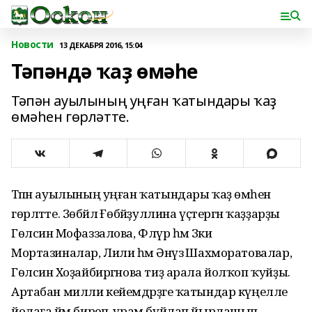
Новости
13 ДЕКАБРЯ 2016, 15:04
Тәпәндә ҡаҙ өмәһе
Тәпән ауылының уңған ҡатындары ҡаҙ
өмәһен гөрләтте.
Тәпән ауылының уңған ҡатындары ҡаҙ өмәһен
гөрләтте. Зөбәйлә Ғөбәйҙуллина үҫтергән ҡаҙҙарҙы
Гөлсинә Мофаззалова, Флүрә һәм Зәкиә
Мортазиналар, Лилиә һәм Әнүзә Шахморатовалар,
Гөлсинә Хоҙайбиргәнова тиҙ арала йолҡоп ҡуйҙы.
Артабан милли кейемдәрҙәге ҡатындар күңелле
йолаға йәм биреп, урам буйлап йырлашып,