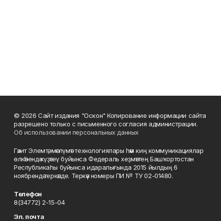
© 2026 Сайт издания "Оскон" Копирование информации сайта
разрешено только с письменного согласия администрации.
Об использовании персональных данных
Гәзит Элемтә, мәғлүмәт технологиялары һәм киң коммуникациялар
өлкәһендә күҙәтеү буйынса Федераль хеҙмәттең Башҡортостан
Республикаһы буйынса идаралығында 2015 йылдың 6
ноябрендә теркәлде. Теркәү номеры ПИ № ТУ 02-01480.
Телефон
8(34772) 2-15-04
Эл. почта