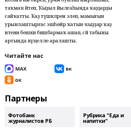
таҡмаҡ әйтеп, Ҡыҙыл йылғаһында ҡаҙҙарҙы
сайҡатты. Ҡаҙ түшкәләрен элеп, мамығын
урынлаштырғас эшһөйәр ҡатын-ҡыҙҙар ҡаҙ
итенән бешкән бишбармаҡ ашап, сәй табыны
артында күңелле аралашты.
Читайте нас
Партнеры
Фотобанк
Рубрика "Еда и
журналистов РБ
напитки"