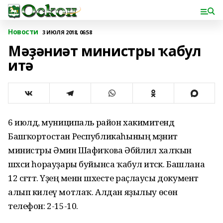
Новости
3 ИЮЛЯ 2018, 06:58
Мәҙәниәт министры ҡабул
итә
6 июлдә, муниципаль район хакимиәтендә
Башҡортостан Республикаһының мәҙәниәт
министры Әминә Шафиҡова Әбйәлил халҡын
шәхси һорауҙары буйынса ҡабул итәсәк. Башлана
12 сәғәттә. Үҙең менән шәхесте раҫлаусы документ
алып килеү мотлаҡ. Алдан яҙылыу өсөн
телефон: 2-15-10.