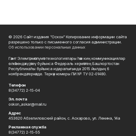
© 2026 Сайт издания "Оскон" Копирование информации сайта
разрешено только с письменного согласия администрации.
Об использовании персональных данных
Гәзит Элемтә, мәғлүмәт технологиялары һәм киң коммуникациялар
өлкәһендә күҙәтеү буйынса Федераль хеҙмәттең Башҡортостан
Республикаһы буйынса идаралығында 2015 йылдың 6
ноябрендә теркәлде. Теркәү номеры ПИ № ТУ 02-01480.
Телефон
8(34772) 2-15-04
Эл. почта
oskon_askar@mail.ru
Адрес
453620 Абзелиловский район, с. Аскарово, ул. Ленина, 14а
Рекламная служба
8(34772) 2-15-55